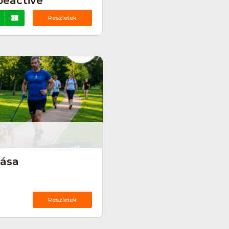
beactive
Részletek
tása
Részletek