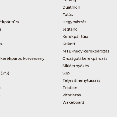
Duathlon
Futás
ékpár túra
Hegymászás
g
Jégtánc
Kerékpár túra
a
Krikett
MTB-hegyikerékpározás
 kerékpáros körverseny
Országúti kerékpározás
Siklőernyőzés
 (3*3)
Sup
Teljesítménytúrázás
s
Triatlon
a
Vitorlázás
Wakeboard