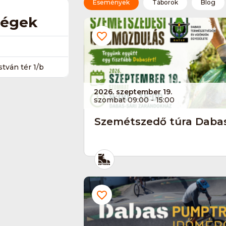
Események
Táborok
Blog
ségek
tván tér 1/b
2026. szeptember 19.
szombat 09:00 - 15:00
Szemétszedő túra Daba