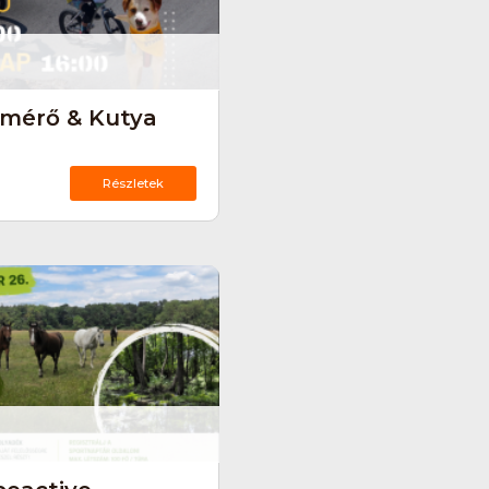
őmérő & Kutya
Részletek