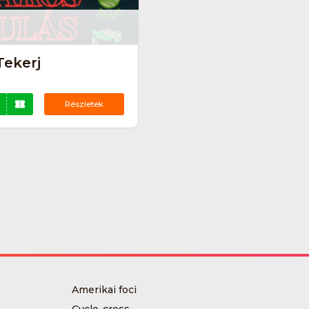
Tekerj
Részletek
Amerikai foci
Cyclo-cross