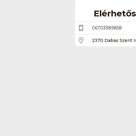
Elérhető
06703389858
2370 Dabas Szent Is