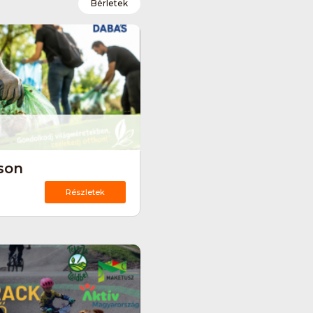
Bérletek
son
Részletek