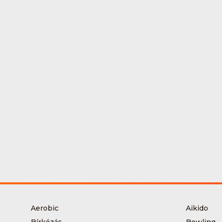
Aerobic
Aikido
Bírkózás
Bowling