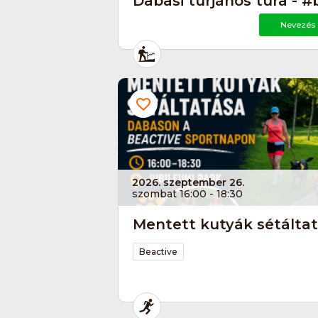
Dabasi turjános túra - #
Nevezés
2026. szeptember 26.
szombat 16:00 - 18:30
Mentett kutyák sétálta
Beactive