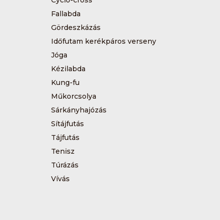
Fallabda
Gördeszkázás
Időfutam kerékpáros verseny
Jóga
Kézilabda
Kung-fu
Műkorcsolya
Sárkányhajózás
Sítájfutás
Tájfutás
Tenisz
Túrázás
Vívás