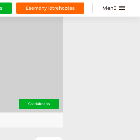
Menü
s
Esemény létrehozása
Csatlakozás