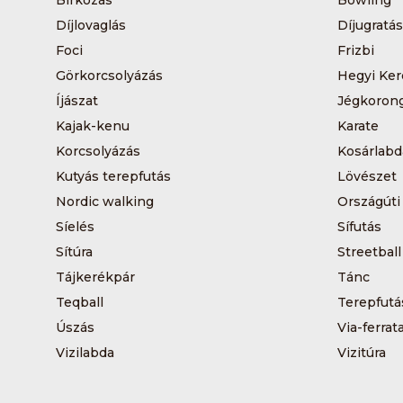
Díjlovaglás
Díjugratás
Foci
Frizbi
Görkorcsolyázás
Hegyi Ker
Íjászat
Jégkoron
Kajak-kenu
Karate
Korcsolyázás
Kosárlabd
Kutyás terepfutás
Lövészet
Nordic walking
Országúti
Síelés
Sífutás
Sítúra
Streetball
Tájkerékpár
Tánc
Teqball
Terepfutá
Úszás
Via-ferrat
Vizilabda
Vizitúra