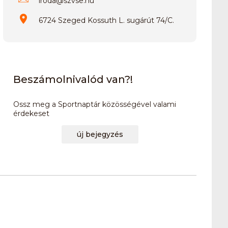
iroda
@
szvse.hu
6724 Szeged Kossuth L. sugárút 74/C.
Beszámolnivalód van?!
Ossz meg a Sportnaptár közösségével valami
érdekeset
új bejegyzés