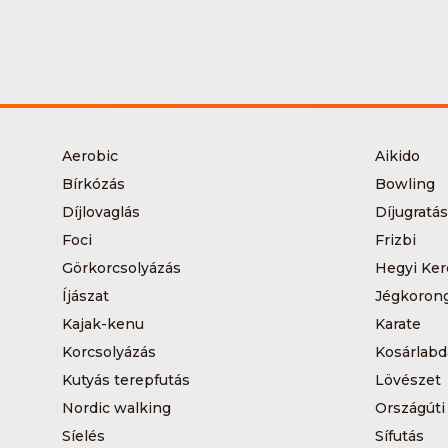
Aerobic
Aikido
Bírkózás
Bowling
Díjlovaglás
Díjugratás
Foci
Frizbi
Görkorcsolyázás
Hegyi Ker
Íjászat
Jégkoron
Kajak-kenu
Karate
Korcsolyázás
Kosárlabd
Kutyás terepfutás
Lövészet
Nordic walking
Országúti
Síelés
Sífutás