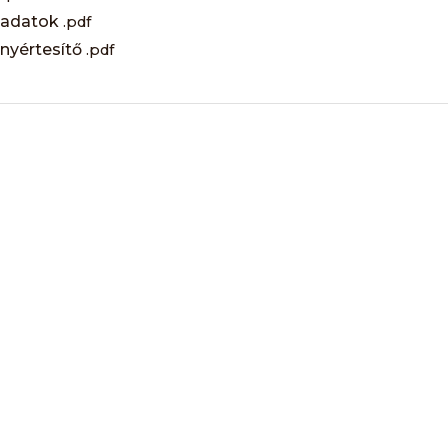
aadatok
.pdf
nyértesítő
.pdf