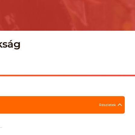
kság
Részletek