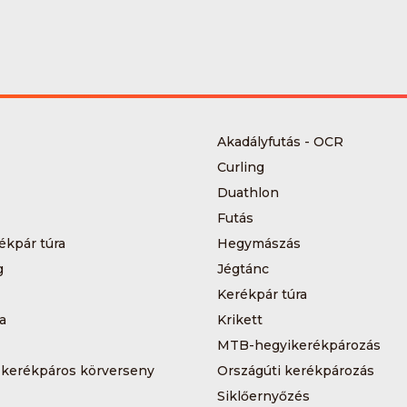
Akadályfutás - OCR
Curling
Duathlon
Futás
ékpár túra
Hegymászás
g
Jégtánc
Kerékpár túra
a
Krikett
MTB-hegyikerékpározás
 kerékpáros körverseny
Országúti kerékpározás
Siklőernyőzés