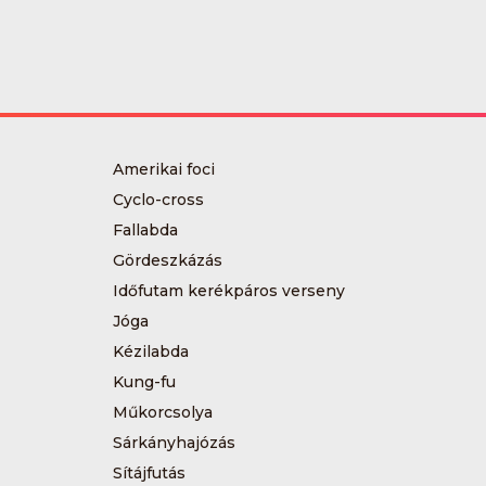
Amerikai foci
Cyclo-cross
Fallabda
Gördeszkázás
Időfutam kerékpáros verseny
Jóga
Kézilabda
Kung-fu
Műkorcsolya
Sárkányhajózás
Sítájfutás