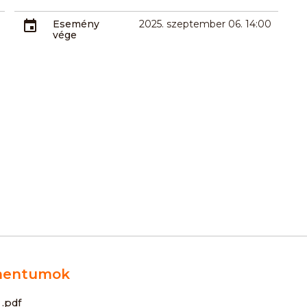
Esemény
2025. szeptember 06. 14:00
vége
entumok
s
.pdf