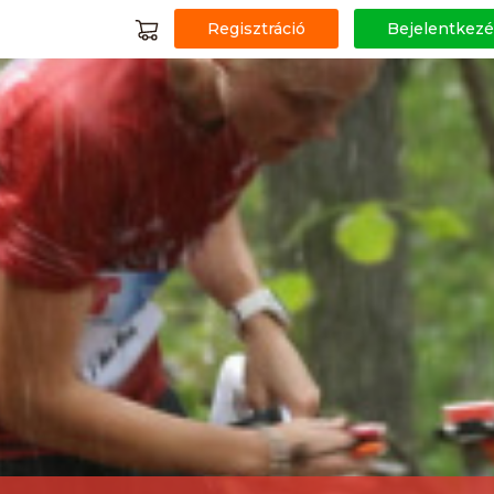
Regisztráció
Bejelentkezé