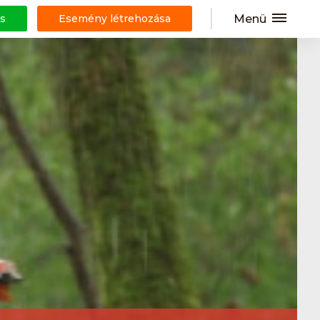
Menü
s
Esemény létrehozása