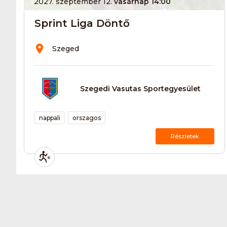
2027. szeptember 12.
vasárnap 14:00
Sprint Liga Döntő
Szeged
Szegedi Vasutas Sportegyesület
nappali
orszagos
Részletek