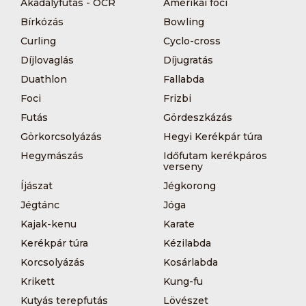
Akadályfutás - OCR
Amerikai foci
Bírkózás
Bowling
Curling
Cyclo-cross
Díjlovaglás
Díjugratás
Duathlon
Fallabda
Foci
Frizbi
Futás
Gördeszkázás
Görkorcsolyázás
Hegyi Kerékpár túra
Hegymászás
Időfutam kerékpáros
verseny
Íjászat
Jégkorong
Jégtánc
Jóga
Kajak-kenu
Karate
Kerékpár túra
Kézilabda
Korcsolyázás
Kosárlabda
Krikett
Kung-fu
Kutyás terepfutás
Lövészet