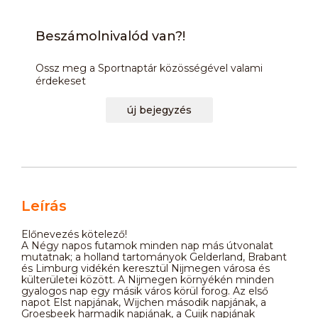
Beszámolnivalód van?!
Ossz meg a Sportnaptár közösségével valami
érdekeset
új bejegyzés
Leírás
Előnevezés kötelező!
A Négy napos futamok minden nap más útvonalat
mutatnak; a holland tartományok Gelderland, Brabant
és Limburg vidékén keresztül Nijmegen városa és
külterületei között. A Nijmegen környékén minden
gyalogos nap egy másik város körül forog. Az első
napot Elst napjának, Wijchen második napjának, a
Groesbeek harmadik napjának, a Cuijk napjának