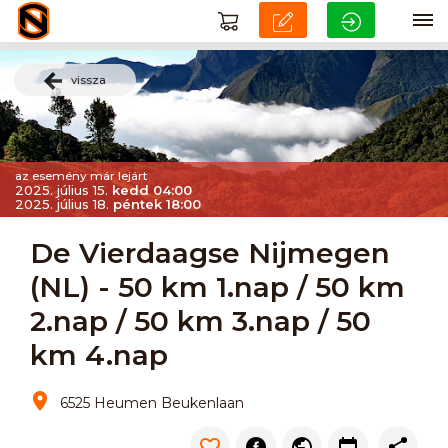
vissza
az esemény már lejárt
2025. július 15.
kedd 04:00
2025. július 18.
péntek 18:00
De Vierdaagse Nijmegen
(NL) - 50 km 1.nap / 50 km
2.nap / 50 km 3.nap / 50
km 4.nap
6525 Heumen Beukenlaan