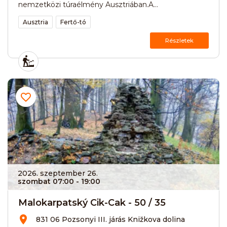
nemzetközi túraélmény Ausztriában.A...
Ausztria
Fertő-tó
Részletek
2026. szeptember 26.
szombat 07:00
- 19:00
Malokarpatský Cik-Cak - 50 / 35
831 06 Pozsonyi III. járás Knižkova dolina