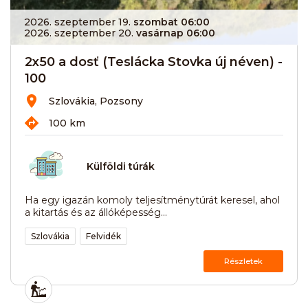
2026. szeptember 19.
szombat 06:00
2026. szeptember 20.
vasárnap 06:00
2x50 a dosť (Teslácka Stovka új néven) -
100
Szlovákia, Pozsony
100 km
Külföldi túrák
Ha egy igazán komoly teljesítménytúrát keresel, ahol
a kitartás és az állóképesség...
Szlovákia
Felvidék
Részletek