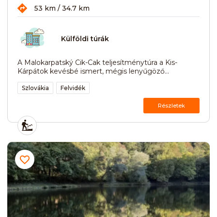
53 km / 34.7 km
Külföldi túrák
A Malokarpatský Cik-Cak teljesítménytúra a Kis-
Kárpátok kevésbé ismert, mégis lenyűgöző...
Szlovákia
Felvidék
Részletek