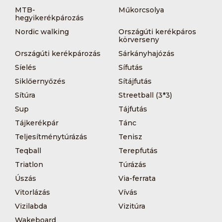
MTB-
Műkorcsolya
hegyikerékpározás
Nordic walking
Országúti kerékpáros
körverseny
Országúti kerékpározás
Sárkányhajózás
Síelés
Sífutás
Siklőernyőzés
Sítájfutás
Sítúra
Streetball (3*3)
Sup
Tájfutás
Tájkerékpár
Tánc
Teljesítménytúrázás
Tenisz
Teqball
Terepfutás
Triatlon
Túrázás
Úszás
Via-ferrata
Vitorlázás
Vívás
Vizilabda
Vizitúra
Wakeboard