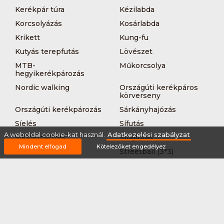
Kerékpár túra
Kézilabda
Korcsolyázás
Kosárlabda
Krikett
Kung-fu
Kutyás terepfutás
Lövészet
MTB-
Műkorcsolya
hegyikerékpározás
Nordic walking
Országúti kerékpáros
körverseny
Országúti kerékpározás
Sárkányhajózás
Síelés
Sífutás
A weboldal cookie-kat használ.
Adatkezelési szabályzat
Siklőernyőzés
Sítájfutás
Mindent elfogad
Kötelezőket engedélyez
Sítúra
Streetball (3*3)
Sup
Tájfutás
Tájkerékpár
Tánc
Teljesítménytúrázás
Tenisz
Teqball
Terepfutás
Triatlon
Túrázás