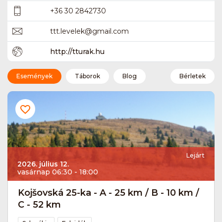
+36 30 2842730
ttt.levelek
@
gmail.com
http://tturak.hu
Események
Táborok
Blog
Bérletek
Lejárt
2026. július 12.
vasárnap 06:30 - 18:00
Kojšovská 25-ka - A - 25 km / B - 10 km /
C - 52 km