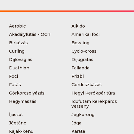
Aerobic
Aikido
Akadályfutás - OCR
Amerikai foci
Bírkózás
Bowling
Curling
Cyclo-cross
Díjlovaglás
Díjugratás
Duathlon
Fallabda
Foci
Frizbi
Futás
Gördeszkázás
Görkorcsolyázás
Hegyi Kerékpár túra
Hegymászás
Időfutam kerékpáros
verseny
Íjászat
Jégkorong
Jégtánc
Jóga
Kajak-kenu
Karate