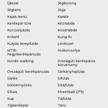
Íjászat
Jégkorong
Jégtánc
Jóga
Kajak-kenu
Karate
Kerékpár túra
Kézilabda
Korcsolyázás
Kosárlabda
Krikett
Kung-fu
Kutyás terepfutás
Lövészet
MTB-
Műkorcsolya
hegyikerékpározás
Nordic walking
Országúti kerékpáros
körverseny
Országúti kerékpározás
Sárkányhajózás
Síelés
Sífutás
Siklőernyőzés
Sítájfutás
Sítúra
Streetball (3*3)
Sup
Tájfutás
Tájkerékpár
Tánc