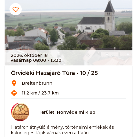
2026. október 18.
vasárnap 08:00
- 15:30
Őrvidéki Hazajáró Túra - 10 / 25
Breitenbrunn
11.2 km / 23.7 km
Területi Honvédelmi Klub
Határon átnyúló élmény, történelmi emlékek és
különleges tájak várnak ezen a túrán....