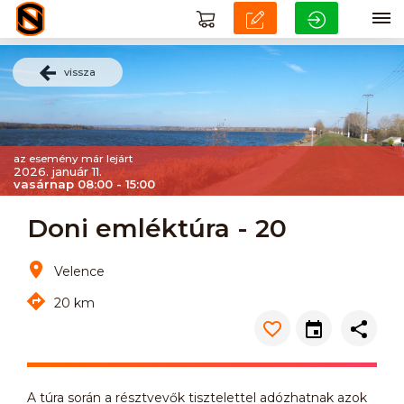
vissza
az esemény már lejárt
2026. január 11.
vasárnap 08:00 - 15:00
Doni emléktúra - 20
Velence
20 km
A túra során a résztvevők tisztelettel adózhatnak azok