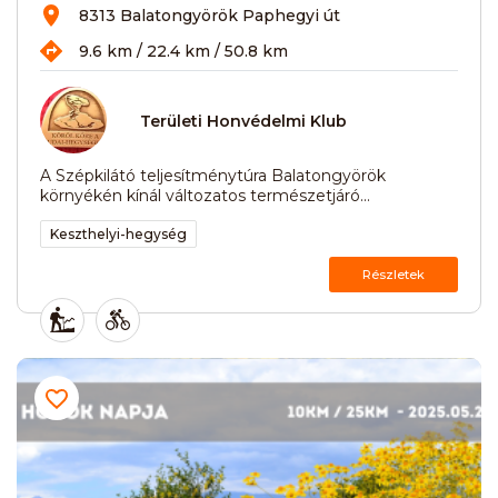
8313 Balatongyörök Paphegyi út
9.6 km / 22.4 km / 50.8 km
Területi Honvédelmi Klub
A Szépkilátó teljesítménytúra Balatongyörök
környékén kínál változatos természetjáró...
Keszthelyi-hegység
Részletek