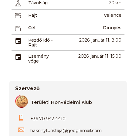
Távolság
20km
Rajt
Velence
Cél
Dinnyés
Kezdő idő -
2026. január 11. 8:00
Rajt
Esemény
2026. január 11. 15:00
vége
Szervező
Területi Honvédelmi Klub
+36 70 942 4410
bakonyturistaja
@
googlemail.com