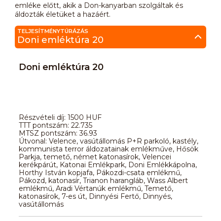
emléke előtt, akik a Don-kanyarban szolgáltak és
áldozták életüket a hazáért.
TELJESÍTMÉNYTÚRÁZÁS
Doni emléktúra 20
Doni emléktúra 20
Részvételi díj: 1500 HUF
TTT pontszám: 22.735
MTSZ pontszám: 36.93
Útvonal: Velence, vasútállomás P+R parkoló, kastély,
kommunista terror áldozatainak emlékműve, Hősök
Parkja, temető, német katonasírok, Velencei
kerékpárút, Katonai Emlékpark, Doni Emlékkápolna,
Horthy István kopjafa, Pákozdi-csata emlékmű,
Pákozd, katonasír, Trianon harangláb, Wass Albert
emlékmű, Aradi Vértanúk emlékmű, Temető,
katonasírok, 7-es út, Dinnyési Fertő, Dinnyés,
vasútállomás