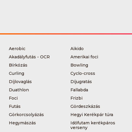
Aerobic
Aikido
Akadályfutás - OCR
Amerikai foci
Bírkózás
Bowling
Curling
Cyclo-cross
Díjlovaglás
Díjugratás
Duathlon
Fallabda
Foci
Frizbi
Futás
Gördeszkázás
Görkorcsolyázás
Hegyi Kerékpár túra
Hegymászás
Időfutam kerékpáros
verseny