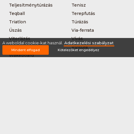
Teljesítménytúrázás
Tenisz
Teqball
Terepfutás
Triatlon
Túrázás
Úszás
Via-ferrata
Vitorlázás
Vívás
A weboldal cookie-kat használ.
Adatkezelési szabályzat
Vizilabda
Vizitúra
Mindent elfogad
Kötelezőket engedélyez
Wakeboard
Rólunk
Szervezőknek / Egyesületeknek
Marketing ajánlat
Adatkezelési szabályzat
Általános Szerződési Feltételek
Impresszum
Bővítmények
Partnereink