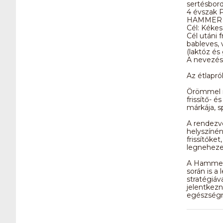
sertésbord
4 évszak P
HAMMER fr
Cél: Kékes 
Cél utáni f
bableves, 
(laktóz é
A nevezésn
Az étlapró
Örömmel m
frissítő-
márkája, s
A rendezv
helyszínén
frissítőke
legnehezeb
A Hammer N
során is a
stratégiáv
jelentkezn
egészség