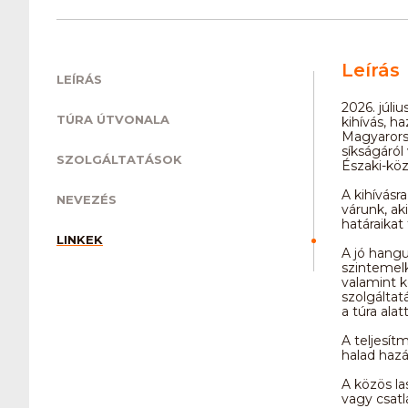
Leírás
LEÍRÁS
2026. júli
TÚRA ÚTVONALA
kihívás, h
Magyarors
síkságáról
SZOLGÁLTATÁSOK
Északi-köz
A kihívásr
NEVEZÉS
várunk, ak
határaika
LINKEK
A jó hangu
szintemelk
valamint k
szolgáltatá
a túra ala
A teljesít
halad haz
A közös las
vagy csat