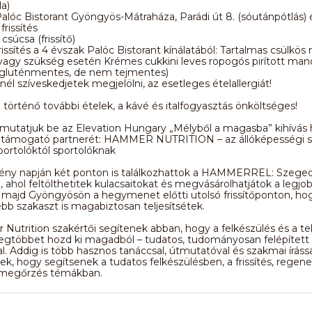
a)
alóc Bistorant Gyöngyös-Mátraháza, Parádi út 8. (sóutánpótlás) 
issítés
csúcsa (frissítő)
rissítés a 4 évszak Palóc Bistorant kínálatából: Tartalmas csülkös 
vagy szükség esetén Krémes cukkini leves ropogós pirított man
s gluténmentes, de nem tejmentes)
él szíveskedjetek megjelölni, az esetleges ételallergiát!
l történő további ételek, a kávé és italfogyasztás önköltséges!
utatjuk be az Elevation Hungary „Mélyből a magasba” kihívás h
 és támogató partnerét: HAMMER NUTRITION – az állóképességi s
portolóktól sportolóknak
ény napján két ponton is találkozhattok a HAMMERREL: Szegede
, ahol feltölthetitek kulacsaitokat és megvásárolhatjátok a legjo
t, majd Gyöngyösön a hegymenet előtti utolsó frissítőponton, ho
b szakaszt is magabiztosan teljesítsétek.
utrition szakértői segítenek abban, hogy a felkészülés és a tel
 legtöbbet hozd ki magadból – tudatos, tudományosan felépített fr
al. Addig is több hasznos tanáccsal, útmutatóval és szakmai írássa
ek, hogy segítsenek a tudatos felkészülésben, a frissítés, regene
megőrzés témákban.