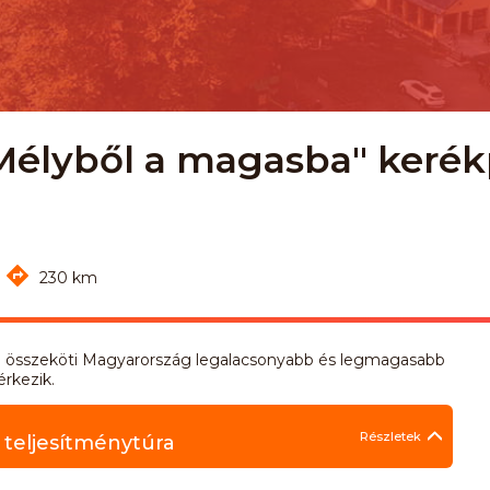
"Mélyből a magasba" keré
230 km
la összeköti Magyarország legalacsonyabb és legmagasabb
érkezik.
Részletek
teljesítménytúra