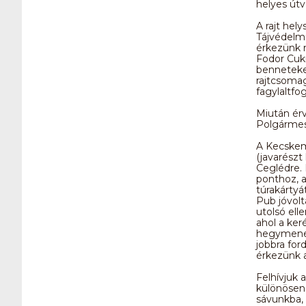
helyes útv
A rajt hel
Tájvédelmi
érkezünk 
Fodor Cuk
benneteket
rajtcsomag
fagylaltfo
Miután érv
Polgármes
A Kecskemé
(javarész
Ceglédre.
ponthoz, a
túrakártyá
Pub jóvolt
utolsó ell
ahol a ker
hegymenet
jobbra fo
érkezünk a
Felhívjuk 
különösen 
sávunkba, 