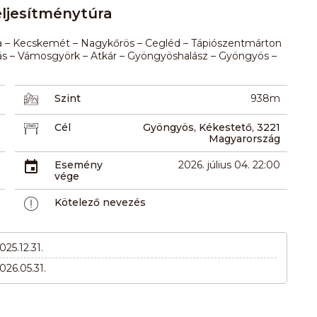
ljesítménytúra
za – Kecskemét – Nagykőrös – Cegléd – Tápiószentmárton
lás – Vámosgyörk – Atkár – Gyöngyöshalász – Gyöngyös –
Szint
938m
Cél
Gyöngyös, Kékestető, 3221
Magyarország
Esemény
2026. július 04. 22:00
vége
Kötelező nevezés
025.12.31.
2026.05.31.