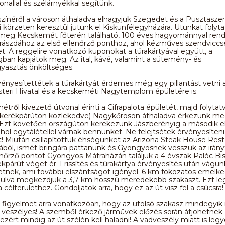
onallal és szélárnyékkal segítünk.
yszínéről a városon áthaladva elhagyjuk Szegedet és a Pusztaszer
 körzeten keresztül jutunk el Kiskunfélegyházára. Utunkat folyta
meg Kecskemét főterén található, 100 éves hagyománnyal ren
rászdához az első ellenőrző ponthoz, ahol kézműves szendviccs
. A reggelire vonatkozó kuponokat a túrakártyával együtt, a
ban kapjátok meg. Az ital, kávé, valamint a sütemény- és
gyasztás önköltséges.
ényesítettétek a túrakártyát érdemes még egy pillantást vetni 
teri Hivatal és a kecskeméti Nagytemplom épületére is.
tről kivezető útvonal érinti a Cifrapalota épületét, majd folytat
t kerékpárúton közlekedve) Nagykőrösön áthaladva érkezünk m
 Ezt követően országúton kerekezünk Jászberényig a második e
hol egytálétellel várnak bennünket. Ne felejtsétek érvényesíteni
t! Miután csillapítottuk éhségünket az Arizona Steak House Rest
ából, ismét bringára pattanunk és Gyöngyösnek vesszük az irány
enőrző pontot Gyöngyös-Mátraházán találjuk a 4 évszak Palóc Bis
ékpárút véget ér. Frissítés és túrakártya érvényesítés után vágun
nek, ami további elszántságot igényel. 6 km fokozatos emelke
rdulva megkezdjük a 3,7 km hosszú meredekebb szakaszt. Ezt l
 célterülethez. Gondoljatok arra, hogy ez az út visz fel a csúcsra!
a figyelmet arra vonatkozóan, hogy az utolsó szakasz mindegyik 
veszélyes! A szemből érkező járművek előzés során átjöhetnek 
ezért mindig az út szélén kell haladni! A vadveszély miatt is leg