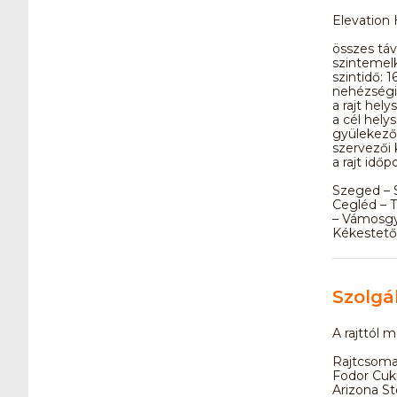
Elevation 
összes tá
szintemelk
szintidő: 1
nehézségi
a rajt hel
a cél hely
gyülekező,
szervezői 
a rajt időp
Szeged – 
Cegléd – T
– Vámosgy
Kékestető
Szolgá
A rajttól 
Rajtcsoma
Fodor Cukr
Arizona St