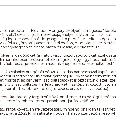
us 4-én debütál az Elevation Hungary „Mélyből a magasba” kerék
azánk első olyan teljesítménytúrája, melynek útvonala összeköti
zág legalacsonyabb és legmagasabb pontját. Az Alföld végtelen
 visz fel a gyönyörű panorámájáról és friss, magaslati levegőjéről h
éphegységben található Mátra csúcsára, a Kékestetőre.
a olyan érdeklődőket (amatőr, vagy igazolt sportolókat, szakosztá
ik már sikeresen próbára tették magukat egy-egy hosszabb túrá
t tovább feszegetnék, nem riadnak meg némi szintemelkedéstől
latú, családias bringás élményt, a csodás panorámával kápráztat
edést is tartogató útvonalat garantáljuk. Továbbá háromszori ét
ét frissítést és kényelmi szolgáltatásokat is biztosítunk, ezek sze
s, S.O.S. szolgáltatás (ha feladnád két frissítőpont között), csoma
tt (a komfortosabb tekerésért), utazásszervezés (a visszaútra)
ménytúra alacsony forgalmú közúton, illetve jó minőségű kerékp
ánk legmélyebb és legmagasabb pontját összekötve.
sú rajtot követően (felvezetéssel), mindenki önállóan teljesítheti 
lakozhat a 22-25 km/h átlagtempóban haladó szervezői mezőnyhö