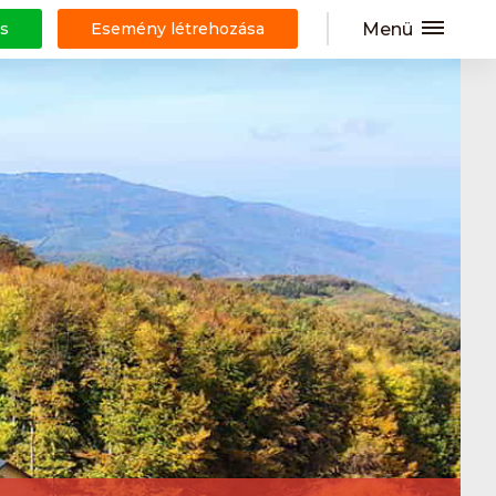
Menü
s
Esemény létrehozása