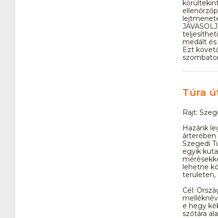
körültekin
ellenőrzőp
lejtmenete
JAVASOLJUK
teljesíthe
medált és 
Ezt követő
szombaton 
Túra ú
Rajt: Szeg
Hazánk le
árterében 
Szegedi T
egyik kut
mérésekkel
lehetne kö
területen, 
Cél: Orszá
melléknévb
e hegy kék
szótára ala