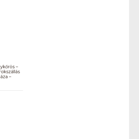
ykőrös –
okszállás
áza –