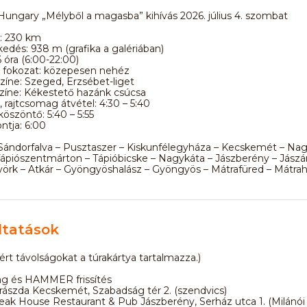
Hungary „Mélyből a magasba” kihívás 2026. július 4. szombat
v: 230 km
edés: 938 m (grafika a galériában)
6 óra (6:00-22:00)
 fokozat: közepesen nehéz
yszíne: Szeged, Erzsébet-liget
színe: Kékestető hazánk csúcsa
 rajtcsomag átvétel: 4:30 – 5:40
köszöntő: 5:40 – 5:55
ontja: 6:00
Sándorfalva – Pusztaszer – Kiskunfélegyháza – Kecskemét – Nag
ápiószentmárton – Tápióbicske – Nagykáta – Jászberény – Jászár
örk – Atkár – Gyöngyöshalász – Gyöngyös – Mátrafüred – Mátrah
ltatások
mért távolságokat a túrakártya tartalmazza.)
g és HAMMER frissítés
ászda Kecskemét, Szabadság tér 2. (szendvics)
eak House Restaurant & Pub Jászberény, Serház utca 1. (Milánói