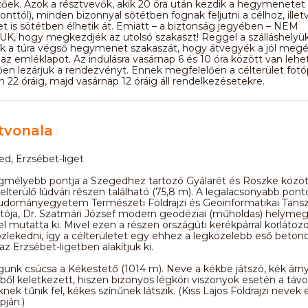
tőek. Azok a résztvevők, akik 20 óra után kezdik a hegymenetet 
onttól), minden bizonnyal sötétben fognak feljutni a célhoz, illet
t is sötétben élhetik át. Emiatt – a biztonság jegyében – NEM
, hogy megkezdjék az utolsó szakaszt! Reggel a szálláshelyük
tik a túra végső hegymenet szakaszát, hogy átvegyék a jól meg
az emléklapot. Az indulásra vasárnap 6 és 10 óra között van leh
en lezárjuk a rendezvényt. Ennek megfelelően a célterület fotó
22 óráig, majd vasárnap 12 óráig áll rendelkezésetekre.
tvonala
ed, Erzsébet-liget
gmélyebb pontja a Szegedhez tartozó Gyálarét és Röszke között
elterülő lúdvári részen található (75,8 m). A legalacsonyabb pont
udományegyetem Természeti Földrajzi és Geoinformatikai Tans
atója, Dr. Szatmári József modern geodéziai (műholdas) helyme
 mutatta ki. Mivel ezen a részen országúti kerékpárral korlátoz
zlekedni, így a célterületet egy ehhez a legközelebb eső beton
az Erzsébet-ligetben alakítjuk ki.
gunk csúcsa a Kékestető (1014 m). Neve a kékbe játszó, kék árny
ől keletkezett, hiszen bizonyos légköri viszonyok esetén a távo
nek tűnik fel, kékes színűnek látszik. (Kiss Lajos Földrajzi nevek 
pján.)