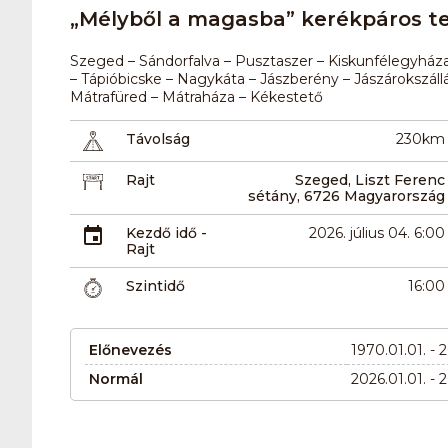
„Mélyből a magasba” kerékpáros te
Szeged – Sándorfalva – Pusztaszer – Kiskunfélegyhá
– Tápióbicske – Nagykáta – Jászberény – Jászárokszál
Mátrafüred – Mátraháza – Kékestető
Távolság
230km
Rajt
Szeged, Liszt Ferenc
sétány, 6726 Magyarország
Kezdő idő -
2026. július 04. 6:00
Rajt
Szintidő
16:00
Előnevezés
1970.01.01. - 2
Normál
2026.01.01. - 