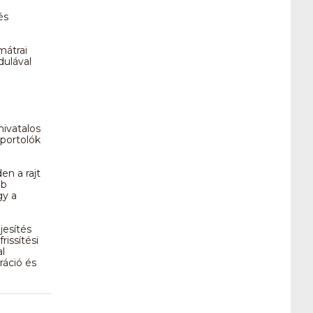
és
mátrai
dulával
ivatalos
portolók
n a rajt
bb
gy a
jesítés
issítési
l
ráció és