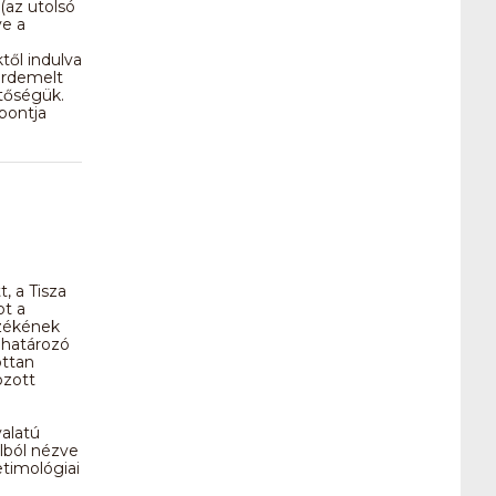
(az utolsó
ve a
től indulva
érdemelt
etőségük.
pontja
, a Tisza
ot a
zékének
ghatározó
ottan
ozott
alatú
lból nézve
etimológiai