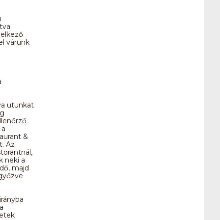
i
tva
delkező
el várunk
a
va utunkat
eg
llenőrző
 a
aurant &
t. Az
torantnál,
k neki a
dő, majd
egyőzve
irányba
a
yetek