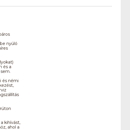
páros
be nyúló
íres
lyokat)
n és a
 sem.
ó és némi
kezést,
rviz
gszállítás
árúton
a kihívást,
z, ahol a