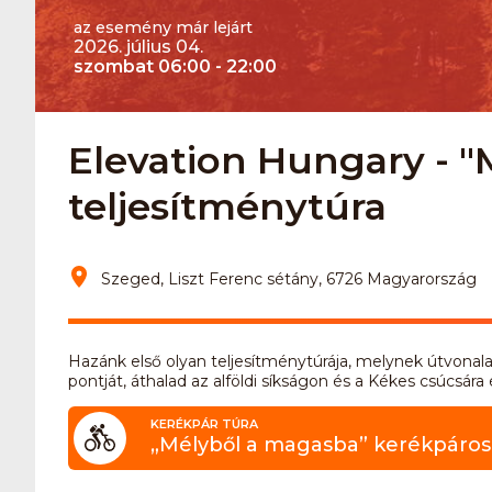
az esemény már lejárt
2026. július 04.
szombat 06:00 - 22:00
Elevation Hungary - 
teljesítménytúra
Szeged, Liszt Ferenc sétány, 6726 Magyarország
Hazánk első olyan teljesítménytúrája, melynek útvona
pontját, áthalad az alföldi síkságon és a Kékes csúcsára 
KERÉKPÁR TÚRA
„Mélyből a magasba” kerékpáros 