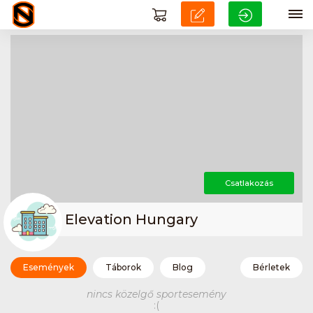
Csatlakozás
Elevation Hungary
Események
Táborok
Blog
Bérletek
nincs közelgő sportesemény
:(