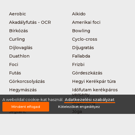
Aerobic
Aikido
Akadályfutás - OCR
Amerikai foci
Bírkózás
Bowling
Curling
Cyclo-cross
Díjlovaglás
Díjugratás
Duathlon
Fallabda
Foci
Frizbi
Futás
Gördeszkázás
Görkorcsolyázás
Hegyi Kerékpár túra
Hegymászás
Időfutam kerékpáros
verseny
A weboldal cookie-kat használ.
Adatkezelési szabályzat
Íjászat
Jégkorong
Mindent elfogad
Kötelezőket engedélyez
Jégtánc
Jóga
Kajak-kenu
Karate
Kerékpár túra
Kézilabda