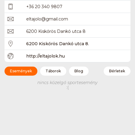
+36 20 340 9807
eltajolo
@
gmail.com
6200 Kiskőrös Dankó utca 8
6200 Kiskőrös Dankó utca 8.
http://eltajolok.hu
Események
Táborok
Blog
Bérletek
nincs közelgő sportesemény
:(