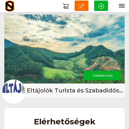
Csatlakozás
Eltájolók Turista és Szabadidősport Egyesület
Elérhetőségek