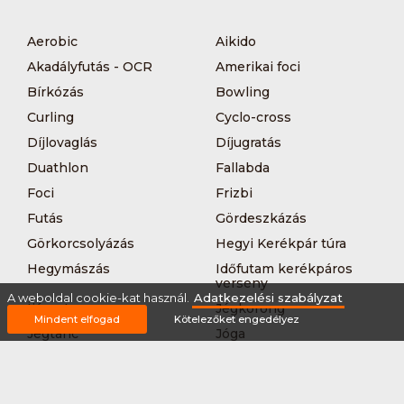
Aerobic
Aikido
Akadályfutás - OCR
Amerikai foci
Bírkózás
Bowling
Curling
Cyclo-cross
Díjlovaglás
Díjugratás
Duathlon
Fallabda
Foci
Frizbi
Futás
Gördeszkázás
Görkorcsolyázás
Hegyi Kerékpár túra
Hegymászás
Időfutam kerékpáros
verseny
A weboldal cookie-kat használ.
Adatkezelési szabályzat
Íjászat
Jégkorong
Mindent elfogad
Kötelezőket engedélyez
Jégtánc
Jóga
Kajak-kenu
Karate
Kerékpár túra
Kézilabda