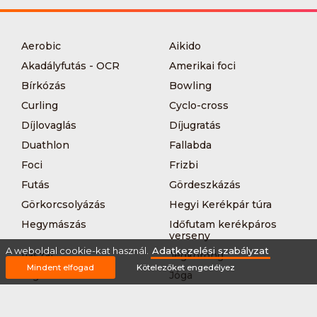
Aerobic
Aikido
Akadályfutás - OCR
Amerikai foci
Bírkózás
Bowling
Curling
Cyclo-cross
Díjlovaglás
Díjugratás
Duathlon
Fallabda
Foci
Frizbi
Futás
Gördeszkázás
Görkorcsolyázás
Hegyi Kerékpár túra
Hegymászás
Időfutam kerékpáros
verseny
A weboldal cookie-kat használ.
Adatkezelési szabályzat
Íjászat
Jégkorong
Mindent elfogad
Kötelezőket engedélyez
Jégtánc
Jóga
Kajak-kenu
Karate
Kerékpár túra
Kézilabda