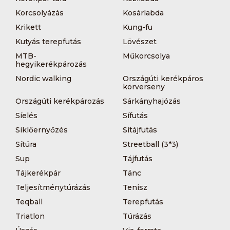
Korcsolyázás
Kosárlabda
Krikett
Kung-fu
Kutyás terepfutás
Lövészet
MTB-
Műkorcsolya
hegyikerékpározás
Nordic walking
Országúti kerékpáros
körverseny
Országúti kerékpározás
Sárkányhajózás
Síelés
Sífutás
Siklőernyőzés
Sítájfutás
Sítúra
Streetball (3*3)
Sup
Tájfutás
Tájkerékpár
Tánc
Teljesítménytúrázás
Tenisz
Teqball
Terepfutás
Triatlon
Túrázás