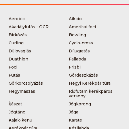
Aerobic
Aikido
Akadályfutás - OCR
Amerikai foci
Bírkózás
Bowling
Curling
Cyclo-cross
Díjlovaglás
Díjugratás
Duathlon
Fallabda
Foci
Frizbi
Futás
Gördeszkázás
Görkorcsolyázás
Hegyi Kerékpár túra
Hegymászás
Időfutam kerékpáros
verseny
Íjászat
Jégkorong
Jégtánc
Jóga
Kajak-kenu
Karate
Kerékpár túra
Kézilabda