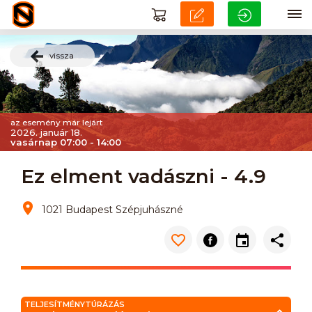
vissza
az esemény már lejárt
2026. január 18.
vasárnap 07:00 - 14:00
Ez elment vadászni - 4.9
1021 Budapest Szépjuhászné
TELJESÍTMÉNYTÚRÁZÁS