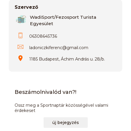
Szervező
WadiSport/Fezosport Turista
Egyesület
06308645736
ladoniczkiferenc
@
gmail.com
1185 Budapest, Áchim András u. 28/b.
Beszámolnivalód van?!
Ossz meg a Sportnaptár közösségével valami
érdekeset
új bejegyzés