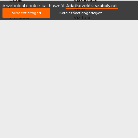
Úszás
Via-ferrata
A weboldal cookie-kat használ.
Adatkezelési szabályzat
Vitorlázás
Vívás
Mindent elfogad
Kötelezőket engedélyez
Vizilabda
Vizitúra
Wakeboard
Rólunk
Szervezőknek / Egyesületeknek
Marketing ajánlat
Adatkezelési szabályzat
Általános Szerződési Feltételek
Impresszum
Bővítmények
Partnereink
2026 © Minden jog fenntartva Sportnaptar.hu Nonprofit Kft.