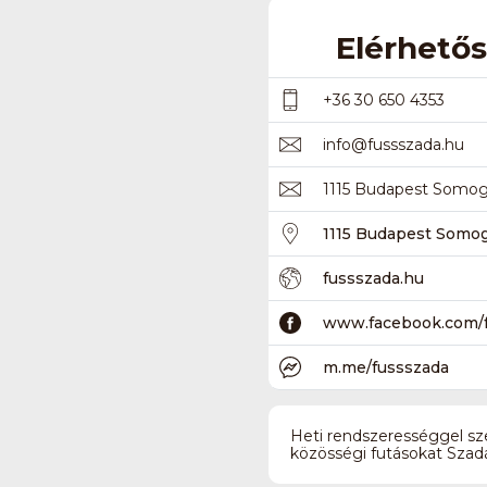
Elérhető
+36 30 650 4353
info
@
fussszada.hu
1115 Budapest Somogyi
1115 Budapest Somogyi
fussszada.hu
www.facebook.com/
m.me/fussszada
Heti rendszerességgel s
közösségi futásokat Szadá