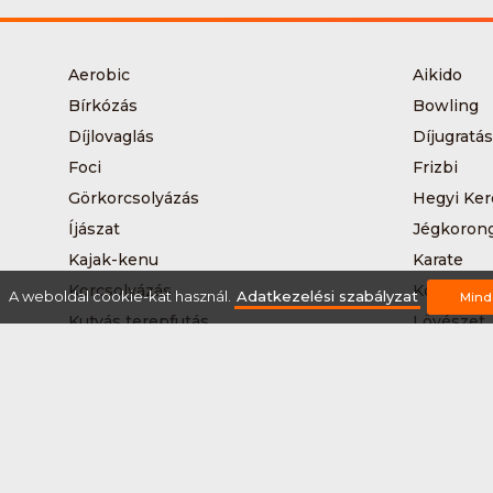
Aerobic
Aikido
Bírkózás
Bowling
Díjlovaglás
Díjugratás
Foci
Frizbi
Görkorcsolyázás
Hegyi Ker
Íjászat
Jégkoron
Kajak-kenu
Karate
Korcsolyázás
Kosárlabd
A weboldal cookie-kat használ.
Adatkezelési szabályzat
Mind
Kutyás terepfutás
Lövészet
Nordic walking
Országúti
Síelés
Sífutás
Sítúra
Streetball
Tájkerékpár
Tánc
Teqball
Terepfutá