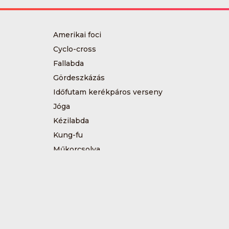
Amerikai foci
Cyclo-cross
Fallabda
Gördeszkázás
Időfutam kerékpáros verseny
Jóga
Kézilabda
Kung-fu
Műkorcsolya
Sárkányhajózás
Sítájfutás
Tájfutás
Tenisz
Túrázás