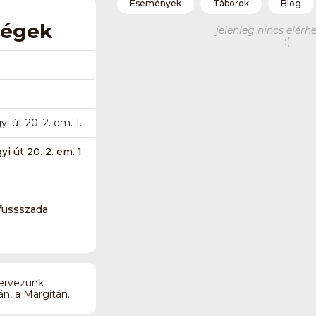
Események
Táborok
Blog
ségek
jelenleg nincs elérhe
:(
 út 20. 2. em. 1.
 út 20. 2. em. 1.
fussszada
zervezünk
n, a Margitán.