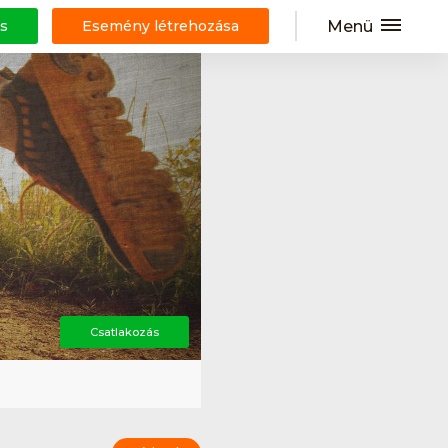
Menü
s
Esemény létrehozása
Csatlakozás