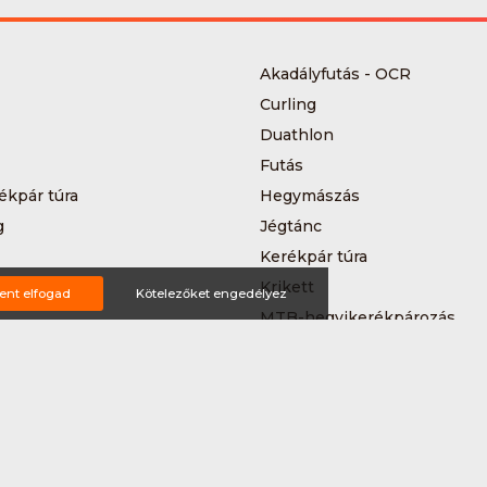
Akadályfutás - OCR
Curling
Duathlon
Futás
ékpár túra
Hegymászás
g
Jégtánc
Kerékpár túra
a
Krikett
ent elfogad
Kötelezőket engedélyez
MTB-hegyikerékpározás
 kerékpáros körverseny
Országúti kerékpározás
Siklőernyőzés
 (3*3)
Sup
Teljesítménytúrázás
s
Triatlon