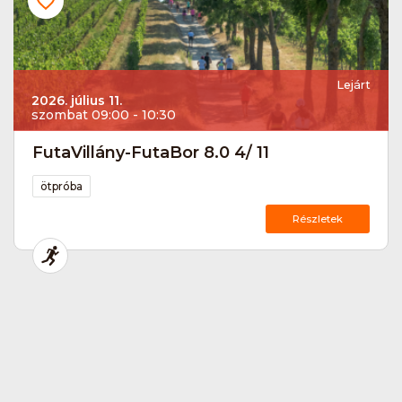
Lejárt
2026. július 11.
szombat 09:00 - 10:30
FutaVillány-FutaBor 8.0 4/ 11
ötpróba
Részletek