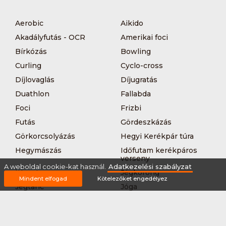
Aerobic
Aikido
Akadályfutás - OCR
Amerikai foci
Bírkózás
Bowling
Curling
Cyclo-cross
Díjlovaglás
Díjugratás
Duathlon
Fallabda
Foci
Frizbi
Futás
Gördeszkázás
Görkorcsolyázás
Hegyi Kerékpár túra
Hegymászás
Időfutam kerékpáros
verseny
A weboldal cookie-kat használ.
Adatkezelési szabályzat
Íjászat
Jégkorong
Mindent elfogad
Kötelezőket engedélyez
Jégtánc
Jóga
Kajak-kenu
Karate
Kerékpár túra
Kézilabda