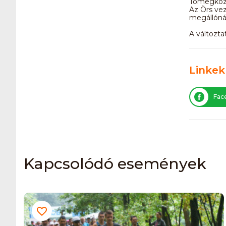
Tömegköz
Az Örs vez
megállónál 
A változta
Linkek
Fac
Kapcsolódó események