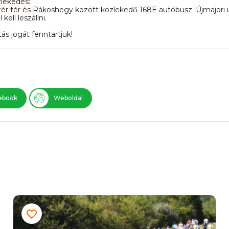
lekedés:
ér tér és Rákoshegy között közlekedő 168E autóbusz 'Újmajori 
kell leszállni.
tás jogát fenntartjuk!
ebook
Weboldal