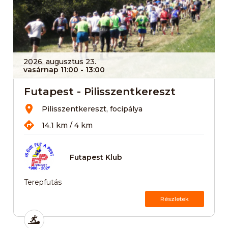
2026. augusztus 23.
vasárnap 11:00
- 13:00
Futapest - Pilisszentkereszt
Pilisszentkereszt, focipálya
14.1 km / 4 km
Futapest Klub
Terepfutás
Részletek