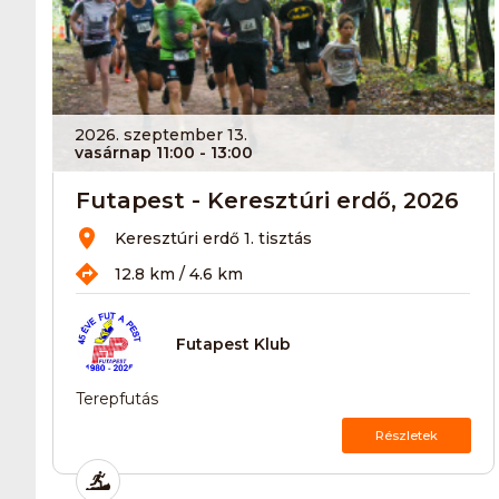
2026. szeptember 13.
vasárnap 11:00
- 13:00
Futapest - Keresztúri erdő, 2026
Keresztúri erdő 1. tisztás
12.8 km / 4.6 km
Futapest Klub
Terepfutás
Részletek