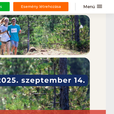
Menü
s
Esemény létrehozása