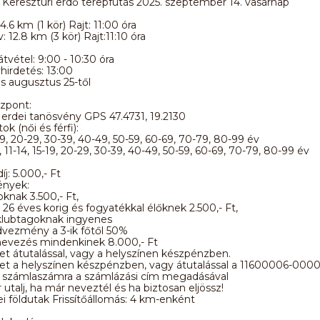
 Keresztúri erdő terepfutás 2025. szeptember 14. vasárnap
4.6 km (1 kör) Rajt: 11:00 óra
 12.8 km (3 kör) Rajt:11:10 óra
tvétel: 9:00 - 10:30 óra
irdetés: 13:00
s augusztus 25-től
zpont:
 erdei tanösvény GPS 47.4731, 19.2130
k (női és férfi):
19, 20-29, 30-39, 40-49, 50-59, 60-69, 70-79, 80-99 év
 11-14, 15-19, 20-29, 30-39, 40-49, 50-59, 60-69, 70-79, 80-99 év
j: 5.000,- Ft
nyek:
knak 3.500,- Ft,
26 éves korig és fogyatékkal élőknek 2.500,- Ft,
klubtagoknak ingyenes
dvezmény a 3-ik főtől 50%
nevezés mindenkinek 8.000,- Ft
het átutalással, vagy a helyszínen készpénzben.
ehet a helyszínen készpénzben, vagy átutalással a 11600006-00
számlaszámra a számlázási cím megadásával
 utalj, ha már neveztél és ha biztosan eljössz!
ei földutak Frissítőállomás: 4 km-enként