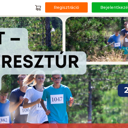
Regisztráció
Bejelentkezé