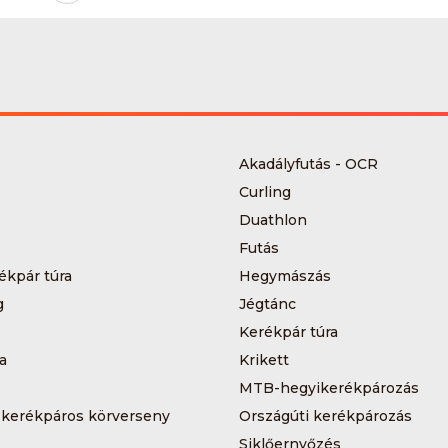
Akadályfutás - OCR
Curling
Duathlon
Futás
ékpár túra
Hegymászás
g
Jégtánc
Kerékpár túra
a
Krikett
MTB-hegyikerékpározás
 kerékpáros körverseny
Országúti kerékpározás
Siklőernyőzés