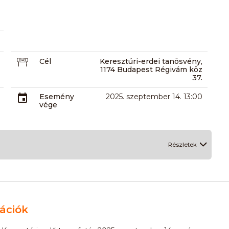
Cél
Keresztúri-erdei tanösvény,
1174 Budapest Régivám köz
37.
Esemény
2025. szeptember 14. 13:00
vége
Részletek
ációk