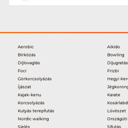
Aerobic
Aikido
Bírkózás
Bowling
Díjlovaglás
Díjugratás
Foci
Frizbi
Görkorcsolyázás
Hegyi Ker
Íjászat
Jégkoron
Kajak-kenu
Karate
Korcsolyázás
Kosárlabd
Kutyás terepfutás
Lövészet
Nordic walking
Országúti
Síelés
Sífutás