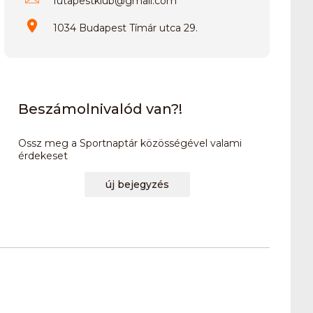
futapestklub
@
gmail.com
1034 Budapest Tímár utca 29.
Beszámolnivalód van?!
Ossz meg a Sportnaptár közösségével valami
érdekeset
új bejegyzés