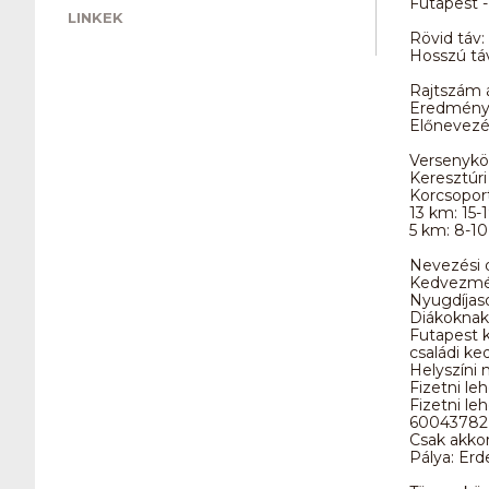
Futapest -
LINKEK
Rövid táv: 
Hosszú táv:
Rajtszám á
Eredményh
Előnevezé
Versenykö
Keresztúri
Korcsoporto
13 km: 15-
5 km: 8-10,
Nevezési dí
Kedvezmé
Nyugdíjaso
Diákoknak 
Futapest 
családi ke
Helyszíni 
Fizetni le
Fizetni l
60043782 
Csak akkor
Pálya: Erd