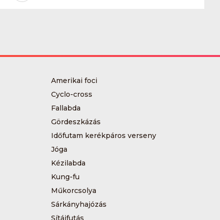
Amerikai foci
Cyclo-cross
Fallabda
Gördeszkázás
Időfutam kerékpáros verseny
Jóga
Kézilabda
Kung-fu
Műkorcsolya
Sárkányhajózás
Sítájfutás