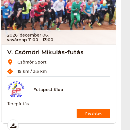
2026. december 06.
vasárnap 11:00
- 13:00
V. Csömöri Mikulás-futás
Csömör Sport
15 km / 3.5 km
Futapest Klub
Terepfutás
Részletek