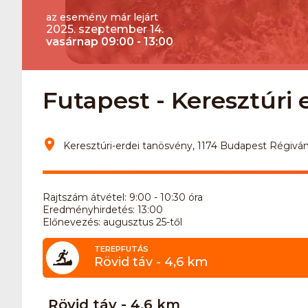
az esemény már lejárt
2025. szeptember 14.
vasárnap 09:00 - 13:00
Futapest - Keresztúri 
Keresztúri-erdei tanösvény, 1174 Budapest Régivá
Rajtszám átvétel: 9:00 - 10:30 óra
Eredményhirdetés: 13:00
Előnevezés: augusztus 25-től
TEREPFUTÁS
Rövid táv - 4,6 km
Rövid táv - 4,6 km