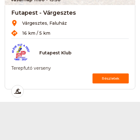
Futapest - Várgesztes
Várgesztes, Faluház
16 km / 5 km
Futapest Klub
Terepfutó verseny
Részletek