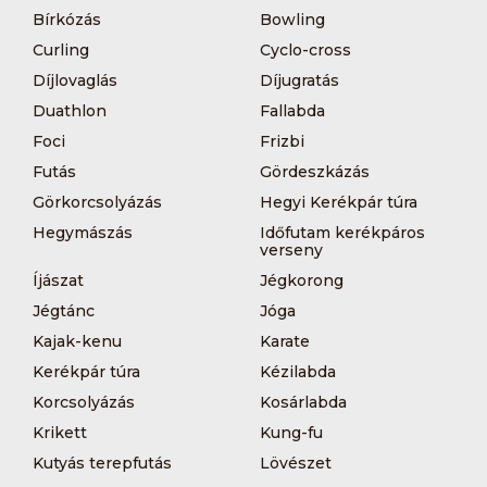
Bírkózás
Bowling
Curling
Cyclo-cross
Díjlovaglás
Díjugratás
Duathlon
Fallabda
Foci
Frizbi
Futás
Gördeszkázás
Görkorcsolyázás
Hegyi Kerékpár túra
Hegymászás
Időfutam kerékpáros
verseny
Íjászat
Jégkorong
Jégtánc
Jóga
Kajak-kenu
Karate
Kerékpár túra
Kézilabda
Korcsolyázás
Kosárlabda
Krikett
Kung-fu
Kutyás terepfutás
Lövészet