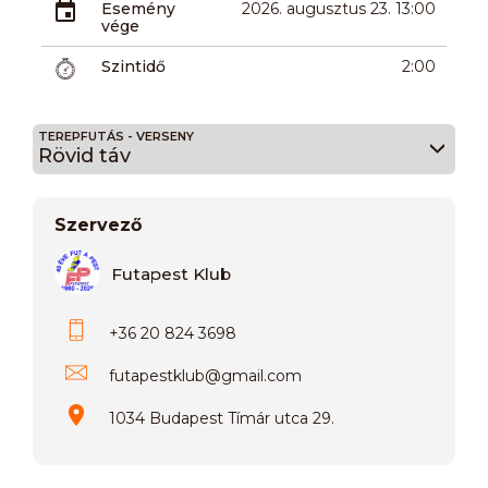
Esemény
2026. augusztus 23. 13:00
vége
Szintidő
2:00
TEREPFUTÁS - VERSENY
Rövid táv
Szervező
Futapest Klub
+36 20 824 3698
futapestklub
@
gmail.com
1034 Budapest Tímár utca 29.