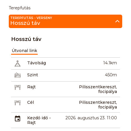
Terepfutás
TEREPFUTÁS - VERSENY
Hosszú táv
Hosszú táv
Útvonal link
Távolság
14.1km
Szint
450m
Rajt
Pilisszentkereszt,
focipálya
Cél
Pilisszentkereszt,
focipálya
Kezdő idő -
2026. augusztus 23. 11:00
Rajt