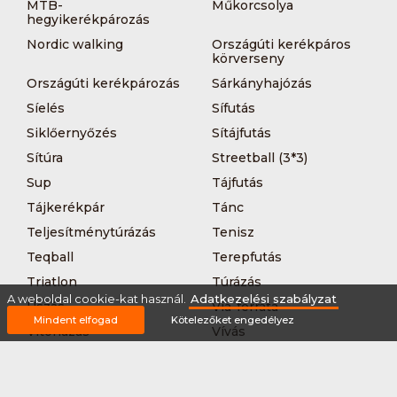
MTB-
Műkorcsolya
hegyikerékpározás
Nordic walking
Országúti kerékpáros
körverseny
Országúti kerékpározás
Sárkányhajózás
Síelés
Sífutás
Siklőernyőzés
Sítájfutás
Sítúra
Streetball (3*3)
Sup
Tájfutás
Tájkerékpár
Tánc
Teljesítménytúrázás
Tenisz
Teqball
Terepfutás
Triatlon
Túrázás
A weboldal cookie-kat használ.
Adatkezelési szabályzat
Úszás
Via-ferrata
Mindent elfogad
Kötelezőket engedélyez
Vitorlázás
Vívás
Vizilabda
Vizitúra
Wakeboard