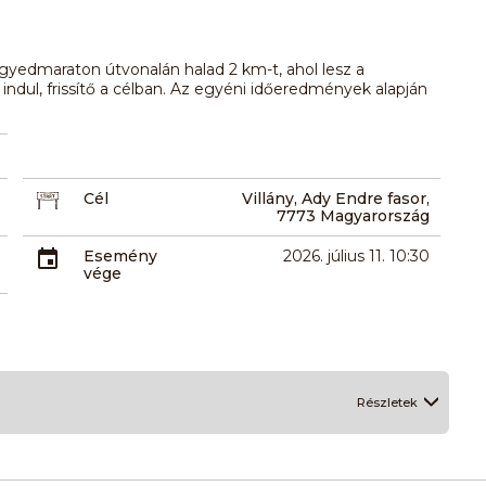
gyedmaraton útvonalán halad 2 km-t, ahol lesz a
indul, frissítő a célban. Az egyéni időeredmények alapján
Cél
Villány, Ady Endre fasor,
7773 Magyarország
Esemény
2026. július 11. 10:30
vége
Részletek