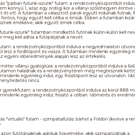
ás "párban futunk-iszunk" futam: a rendezvényközpontból indul
em könnyű 1, azaz egy ördögi kör a villányi szőlőhegyen érintve 
 itt-ott. A futamban a választott párok együtt indulnak futnak, f
fontos, hogy együtt kell célba is érniük. Ebben a futamban kizá
sznek értékelve, akik együtt érnek célba.
futunk-iszunk" futamban mindkettő futónak külön-külön kell nev
 meg kell adnia a futópárjának a nevét.
futam: a rendezvényközpontból indulva a negyedmaraton útvona
ol lesz a fordítópont és vissza. A futamban mindenki egyénileg indu
Az egyéni időeredmények alapján lesz az értékelés.
méter villányi gyalogtúra: a rendezvényközpontból indulva a 6x
futamon haladnak és a rendezvénytéren még megtesznek kettő 
indenki egyénileg indul, egy frissítőpont lesz az útvonalon. I
ényhirdetés nincs.
 gyerekfutam: a rendezvényközpontból indulva az körül 888 mé
indenki egyénileg indul, frissítő a célban. Időmérés és eredmé
ás "virtuális" futam - szimpátiafutás: bárhol a Földön (kivéve a 
)
azon futótársaknak ajánljuk figyelmébe, akik szimpatizálnak a