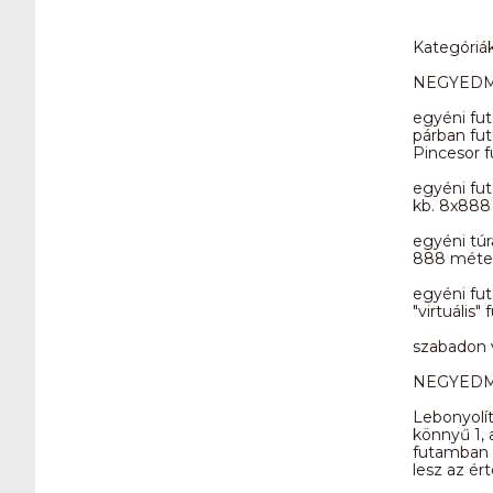
Kategóriák
NEGYEDM
egyéni fu
párban fu
Pincesor 
egyéni fu
kb. 8x888 
egyéni túr
888 méter
egyéni fu
"virtuális"
szabadon v
NEGYEDM
Lebonyolí
könnyű 1, 
futamban m
lesz az ért