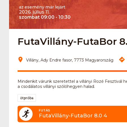
az esemény már lejárt
2026. július 11.
szombat 09:00 - 10:30
FutaVillány-FutaBor 8.
Villány, Ady Endre fasor, 7773 Magyarország
Mindenkit várunk szeretettel a villányi Rozé Fesztivál 
a csodálatos villányi szőlőhegyen halad.
ötpróba
FUTÁS
FutaVillány-FutaBor 8.0 4