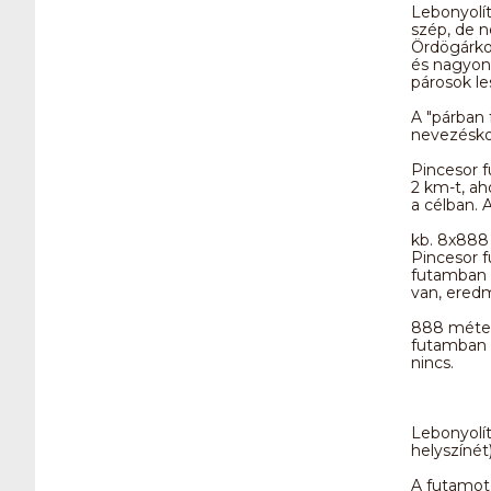
Lebonyolít
szép, de n
Ördögárkot
és nagyon 
párosok le
A "párban 
nevezéskor
Pincesor 
2 km-t, ah
a célban. 
kb. 8x888 
Pincesor 
futamban m
van, eredm
888 méter
futamban m
nincs.
Lebonyolít
helyszínét
A futamot 