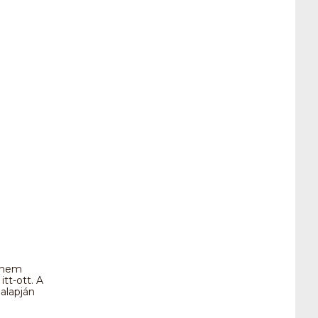
e nem
tt-ott. A
alapján