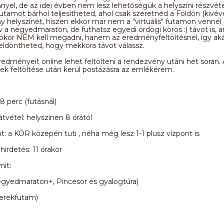
yel, de az idei évben nem lesz lehetőségük a helyszíni részvéte
" futamot bárhol teljesítheted, ahol csak szeretnéd a Földön (kivév
 helyszínét, hiszen ekkor már nem a "virtuális" futamon vennél r
áv a negyedmaraton, de futhatsz egyedi ördögi körös :) távot is, a
iókor NEM kell megadni, hanem az eredményfeltöltésnél, így aká
eldöntheted, hogy mekkora távot válassz.
edményeit online lehet feltölteni a rendezvény utáni hét során.
k feltöltése után kerül postázásra az emlékérem.
8 perc (futásnál)
tvétel: helyszínen 8 órától
nt: a KÖR közepén tuti , néha még lesz 1-1 plusz vízpont is
rdetés: 11 órakor
it:
egyedmaraton+, Pincesor és gyalogtúra)
yerekfutam)