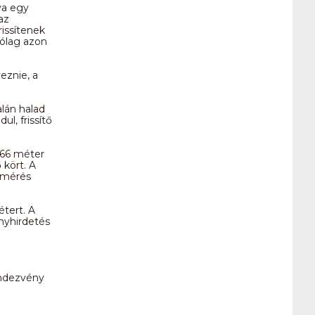
va egy
az
rissítenek
rólag azon
eznie, a
lán halad
l, frissítő
666 méter
kört. A
dőmérés
tert. A
nyhirdetés
rendezvény