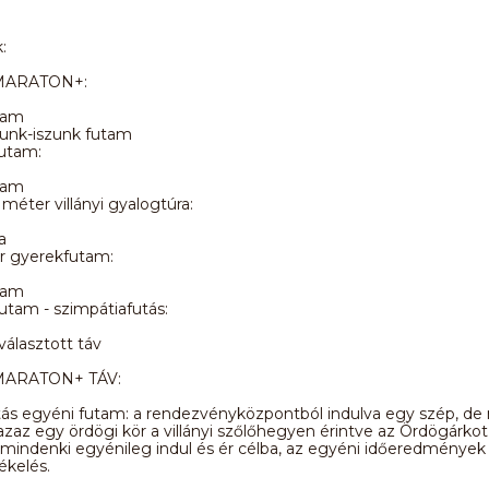
:
ARATON+:
tam
tunk-iszunk futam
futam:
tam
méter villányi gyalogtúra:
a
 gyerekfutam:
tam
 futam - szimpátiafutás:
álasztott táv
ARATON+ TÁV:
tás egyéni futam: a rendezvényközpontból indulva egy szép, d
azaz egy ördögi kör a villányi szőlőhegyen érintve az Ördögárkot i
indenki egyénileg indul és ér célba, az egyéni időeredmények 
ékelés.