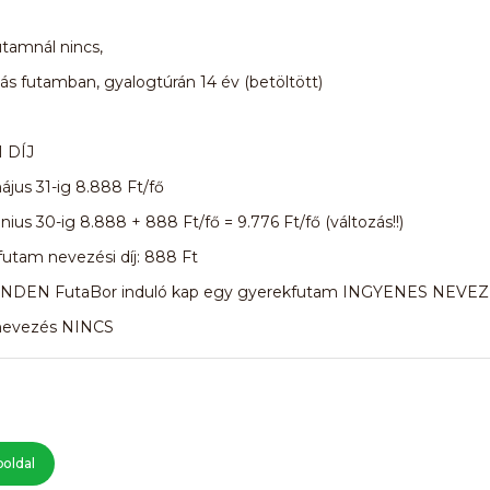
tamnál nincs,
s futamban, gyalogtúrán 14 év (betöltött)
 DÍJ
május 31-ig 8.888 Ft/fő
únius 30-ig 8.888 + 888 Ft/fő = 9.776 Ft/fő (változás!!)
futam nevezési díj: 888 Ft
INDEN FutaBor induló kap egy gyerekfutam INGYENES NEVE
 nevezés NINCS
oldal