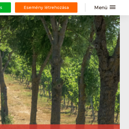
Menü
s
Esemény létrehozása