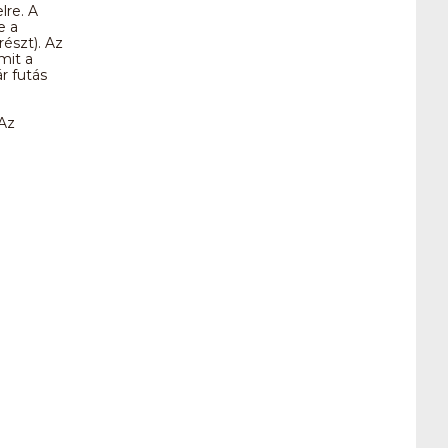
lre. A
e a
észt). Az
mit a
r futás
 Az