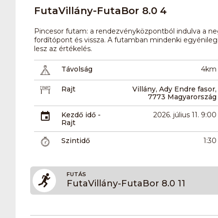
FutaVillány-FutaBor 8.0 4
Pincesor futam: a rendezvényközpontból indulva a ne
fordítópont és vissza. A futamban mindenki egyénileg 
lesz az értékelés.
Távolság
4km
Rajt
Villány, Ady Endre fasor,
7773 Magyarország
Kezdő idő -
2026. július 11. 9:00
Rajt
Szintidő
1:30
FUTÁS
FutaVillány-FutaBor 8.0 11