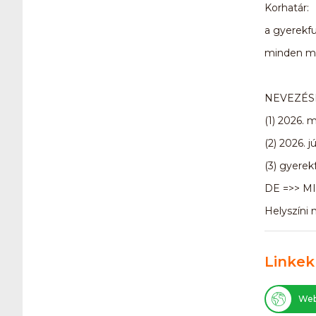
Korhatár:
a gyerekfu
minden má
NEVEZÉSI
(1) 2026. 
(2) 2026. j
(3) gyerek
DE =>> M
Helyszíni
Linkek
Web