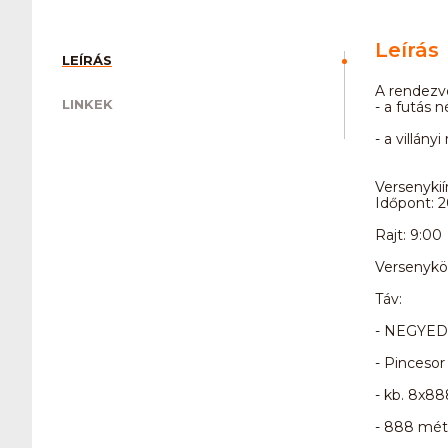
Leírás
LEÍRÁS
A rendezvé
LINKEK
- a futás 
- a villány
Versenykií
Időpont: 20
Rajt: 9:00
Versenykö
Táv:
- NEGYEDM
- Pincesor
- kb. 8x88
- 888 mét