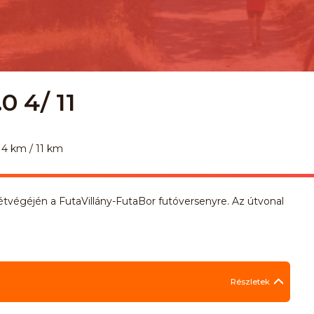
0 4/ 11
4 km / 11 km
hétvégéjén a FutaVillány-FutaBor futóversenyre. Az útvonal
Részletek