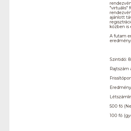
rendezvénn
"virtuális
rendezvény
ajánlott t
regisztrác
közben is 
A futam er
eredménye
Szintidő: 8
Rajtszám á
Frissítőpo
Eredményhi
Létszámlim
500 fő (N
100 fő (g