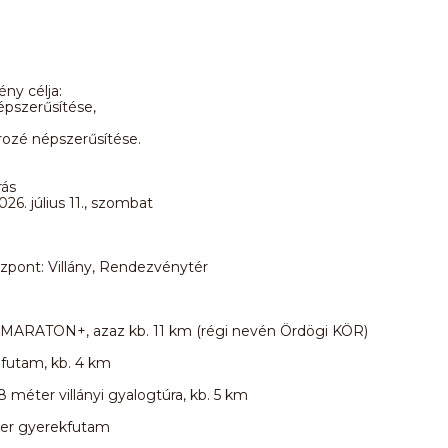
ny célja:
népszerűsítése,
i rozé népszerűsítése.
rás
26. július 11., szombat
zpont: Villány, Rendezvénytér
ARATON+, azaz kb. 11 km (régi nevén Ördögi KÖR)
 futam, kb. 4 km
8 méter villányi gyalogtúra, kb. 5 km
er gyerekfutam