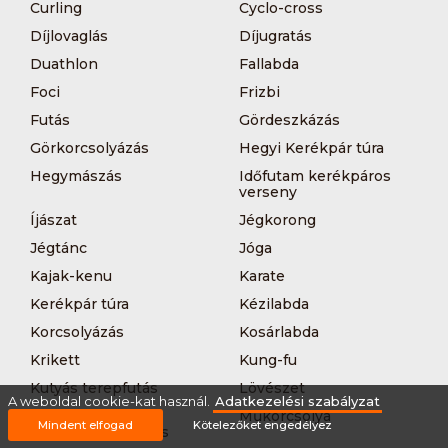
Curling
Cyclo-cross
Díjlovaglás
Díjugratás
Duathlon
Fallabda
Foci
Frizbi
Futás
Gördeszkázás
Görkorcsolyázás
Hegyi Kerékpár túra
Hegymászás
Időfutam kerékpáros
verseny
Íjászat
Jégkorong
Jégtánc
Jóga
Kajak-kenu
Karate
Kerékpár túra
Kézilabda
Korcsolyázás
Kosárlabda
Krikett
Kung-fu
Kutyás terepfutás
Lövészet
A weboldal cookie-kat használ.
Adatkezelési szabályzat
MTB-
Műkorcsolya
Mindent elfogad
Kötelezőket engedélyez
hegyikerékpározás