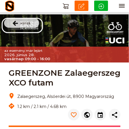
vissza
az esemény már lejárt
2026. június 28.
vasárnap 09:00 - 16:00
GREENZONE Zalaegerszeg
XCO futam
Zalaegerszeg, Alsóerdei út, 8900 Magyarország
1.2 km / 2.1 km / 4.68 km