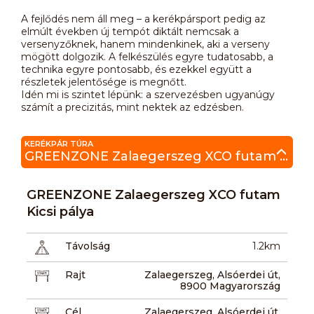
A fejlődés nem áll meg – a kerékpársport pedig az
elmúlt években új tempót diktált nemcsak a
versenyzőknek, hanem mindenkinek, aki a verseny
mögött dolgozik. A felkészülés egyre tudatosabb, a
technika egyre pontosabb, és ezekkel együtt a
részletek jelentősége is megnőtt.
Idén mi is szintet lépünk: a szervezésben ugyanúgy
számít a precizitás, mint nektek az edzésben.
KERÉKPÁR TÚRA
GREENZONE Zalaegerszeg XCO futam Kicsi pálya
GREENZONE Zalaegerszeg XCO futam
Kicsi pálya
Távolság
1.2km
Rajt
Zalaegerszeg, Alsóerdei út,
8900 Magyarország
Cél
Zalaegerszeg, Alsóerdei út,