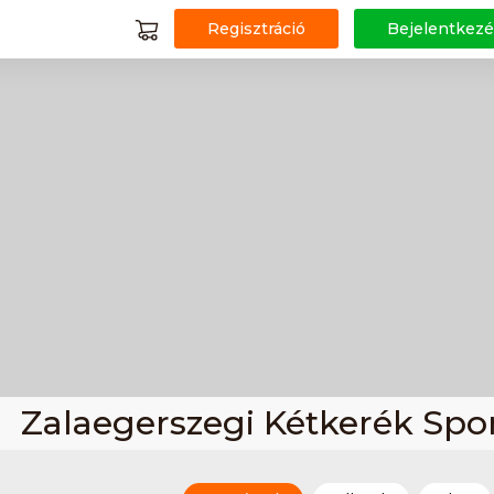
Regisztráció
Bejelentkezé
Zalaegerszegi Kétkerék Spo