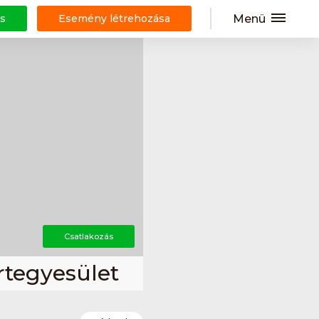
Menü
s
Esemény létrehozása
Csatlakozás
rtegyesület