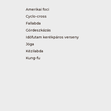
Amerikai foci
Cyclo-cross
Fallabda
Gördeszkázás
Időfutam kerékpáros verseny
Jóga
Kézilabda
Kung-fu
Műkorcsolya
Sárkányhajózás
Sítájfutás
Tájfutás
Tenisz
Túrázás
Vívás