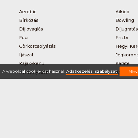
Aerobic
Aikido
Bírkózás
Bowling
Díjlovaglás
Díjugratás
Foci
Frizbi
Görkorcsolyázás
Hegyi Ker
Íjászat
Jégkoron
Kajak-kenu
Karate
A weboldal cookie-kat használ.
Adatkezelési szabályzat
Korcsolyázás
Kosárlabd
Mind
Kutyás terepfutás
Lövészet
Nordic walking
Országúti
Síelés
Sífutás
Sítúra
Streetball
Tájkerékpár
Tánc
Teqball
Terepfutá
Úszás
Via-ferrat