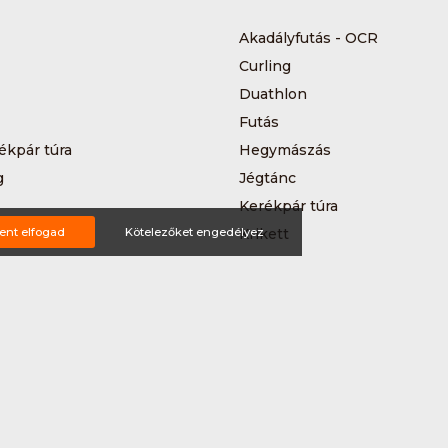
Akadályfutás - OCR
Curling
Duathlon
Futás
ékpár túra
Hegymászás
g
Jégtánc
Kerékpár túra
a
ent elfogad
Kötelezőket engedélyez
Krikett
MTB-hegyikerékpározás
 kerékpáros körverseny
Országúti kerékpározás
Siklőernyőzés
 (3*3)
Sup
Teljesítménytúrázás
s
Triatlon
a
Vitorlázás