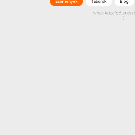
Események
Táborok
Blog
nincs közelgő spor
:(