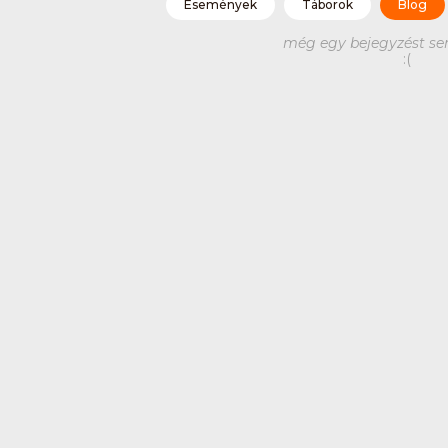
Események
Táborok
Blog
még egy bejegyzést se
:(