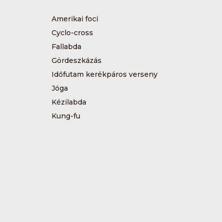
Amerikai foci
Cyclo-cross
Fallabda
Gördeszkázás
Időfutam kerékpáros verseny
Jóga
Kézilabda
Kung-fu
Műkorcsolya
Sárkányhajózás
Sítájfutás
Tájfutás
Tenisz
Túrázás
Vívás