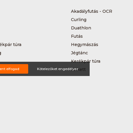
Akadályfutás - OCR
Curling
Duathlon
Futás
ékpár túra
Hegymászás
g
Jégtánc
Kerékpár túra
a
ent elfogad
Kötelezőket engedélyez
Krikett
MTB-hegyikerékpározás
 kerékpáros körverseny
Országúti kerékpározás
Siklőernyőzés
 (3*3)
Sup
Teljesítménytúrázás
s
Triatlon
a
Vitorlázás