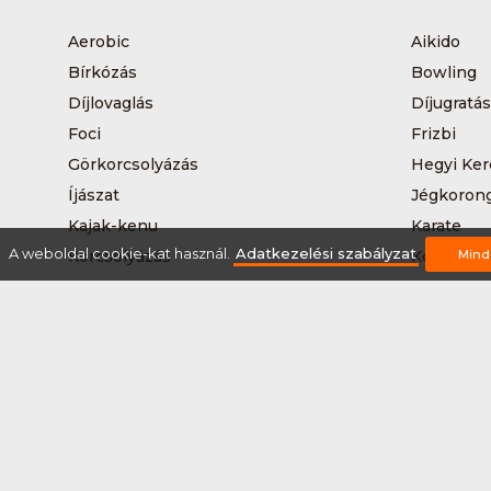
Aerobic
Aikido
Bírkózás
Bowling
Díjlovaglás
Díjugratás
Foci
Frizbi
Görkorcsolyázás
Hegyi Ker
Íjászat
Jégkoron
Kajak-kenu
Karate
A weboldal cookie-kat használ.
Adatkezelési szabályzat
Korcsolyázás
Kosárlabd
Mind
Kutyás terepfutás
Lövészet
Nordic walking
Országúti
Síelés
Sífutás
Sítúra
Streetball
Tájkerékpár
Tánc
Teqball
Terepfutá
Úszás
Via-ferrat