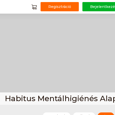
Regisztráció
Bejelentkezé
Habitus Mentálhigiénés Ala