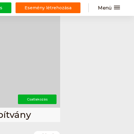
Menü
s
Esemény létrehozása
Csatlakozás
pítvány