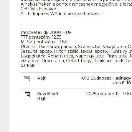
A helyszíneken a pontok nincsenek megjelölve, a leírás
Célzárás 15 órakor.
A TTT kupa és WAdi túrasorozat része .
Részvételi díj: 2000 HUF
TTT pontszám: 12.35
MTSZ pontszám: 17.85
Útvonal: Rác-fürdő, parkoló, Szarvas tér, Váralja utca,
Jezsuita lépcső, Hilton szálló, Iskola lépcső, Hunfalvy 
Logodi utca, Roham utca, Naphegy utca, Tigris utca, N
víztározó, Orom utca, Gellért-hegy, Jubileumi park, Gel
parkoló
Rajt
1013 Budapest Hadnagy
utca 8-10
Kezdő idő -
2025. október 12. 7:00
Rajt