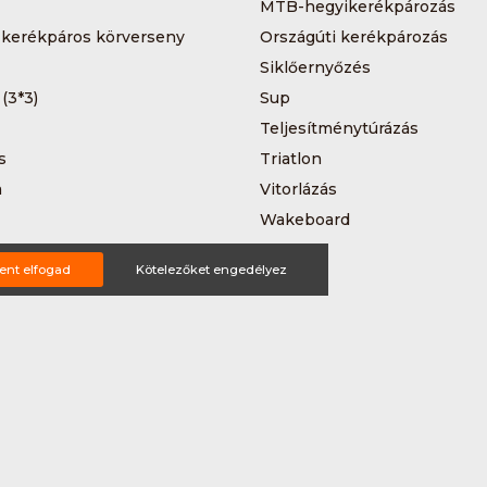
MTB-hegyikerékpározás
 kerékpáros körverseny
Országúti kerékpározás
Siklőernyőzés
 (3*3)
Sup
Teljesítménytúrázás
s
Triatlon
a
Vitorlázás
Wakeboard
ent elfogad
Kötelezőket engedélyez
ting ajánlat
tételek
Impresszum
Bővítmények
Partnereink