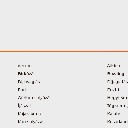
Aerobic
Aikido
Bírkózás
Bowling
Díjlovaglás
Díjugratás
Foci
Frizbi
Görkorcsolyázás
Hegyi Ker
Íjászat
Jégkoron
Kajak-kenu
Karate
Korcsolyázás
Kosárlabd