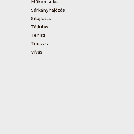
Műkorcsolya
Sárkányhajózás
Sítájfutás
Tájfutás
Tenisz
Túrázás
Vívás