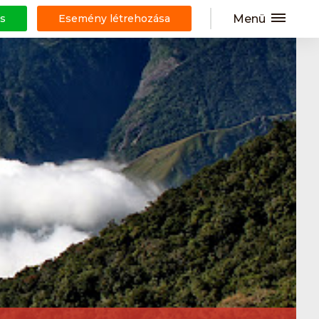
Menü
s
Esemény létrehozása