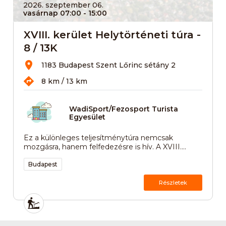
2026. szeptember 06.
vasárnap 07:00
- 15:00
XVIII. kerület Helytörténeti túra -
8 / 13K
1183 Budapest Szent Lőrinc sétány 2
8 km / 13 km
WadiSport/Fezosport Turista
Egyesület
Ez a különleges teljesítménytúra nemcsak
mozgásra, hanem felfedezésre is hív. A XVIII....
Budapest
Részletek