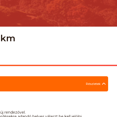
3 km
Részletek
 új rendezővel.
désekre adandó helyes választ be kell jelölni.