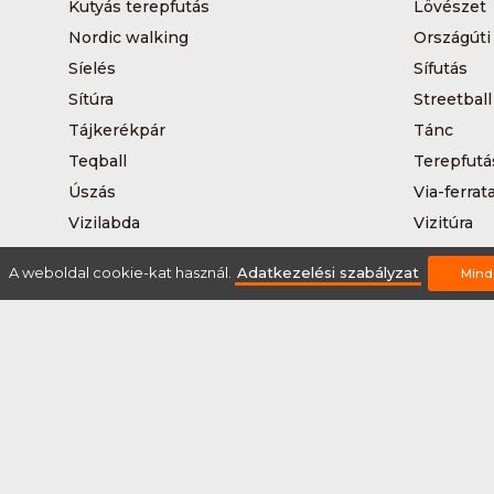
Kutyás terepfutás
Lövészet
Nordic walking
Országúti
Síelés
Sífutás
Sítúra
Streetball
Tájkerékpár
Tánc
Teqball
Terepfutá
Úszás
Via-ferrat
Vizilabda
Vizitúra
A weboldal cookie-kat használ.
Adatkezelési szabályzat
Mind
Rólunk
Szervezőknek / Egyesületeknek
Marke
Adatkezelési szabályzat
Általános Szerződési Fel
2026 © Minden jog fenntartva Sportnaptar.hu Nonprofit Kft.