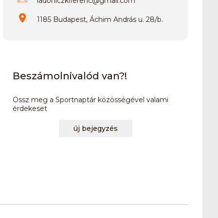
ladoniczkiferenc
@
gmail.com
1185 Budapest, Áchim András u. 28/b.
Beszámolnivalód van?!
Ossz meg a Sportnaptár közösségével valami
érdekeset
új bejegyzés