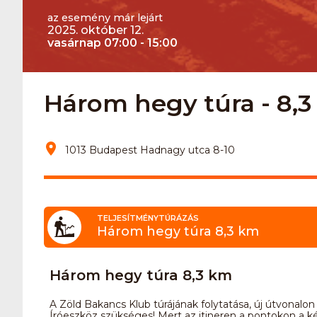
az esemény már lejárt
2025. október 12.
vasárnap 07:00 - 15:00
Három hegy túra - 8,
1013 Budapest Hadnagy utca 8-10
TELJESÍTMÉNYTÚRÁZÁS
Három hegy túra 8,3 km
Három hegy túra 8,3 km
A Zöld Bakancs Klub túrájának folytatása, új útvonalon
Íróeszköz szükséges! Mert az itineren a pontokon a kér