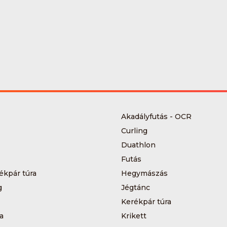
Akadályfutás - OCR
Curling
Duathlon
Futás
ékpár túra
Hegymászás
g
Jégtánc
Kerékpár túra
a
Krikett