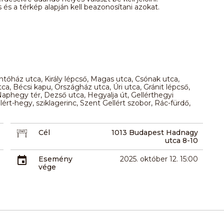
 és a térkép alapján kell beazonosítani azokat.
 Öntőház utca, Király lépcső, Magas utca, Csónak utca,
utca, Bécsi kapu, Országház utca, Úri utca, Gránit lépcső,
aphegy tér, Dezső utca, Hegyalja út, Gellérthegyi
lért-hegy, sziklagerinc, Szent Gellért szobor, Rác-fürdő,
Cél
1013 Budapest Hadnagy
utca 8-10
Esemény
2025. október 12. 15:00
vége