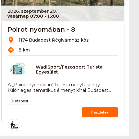
2026. szeptember 20.
vasárnap 07:00
- 15:00
Poirot nyomában - 8
1174 Budapest Régivámház köz
8 km
WadiSport/Fezosport Turista
Egyesület
A „Poirot nyomában” teljesítménytúra egy
különleges, tematikus élményt kínál Budapest...
Budapest
Részletek