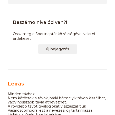
Beszámolnivalód van?!
Ossz meg a Sportnaptár közösségével valami
érdekeset
új bejegyzés
Leírás
Minden távhoz:
Nem kötöttek a távok, bárki bármelyik távon kiszállhat,
vagy hosszabb távra átnevezhet.
A rövidebb távot gyaloglókat visszaszállítjuk
Vásárosdombóra, ezt a nevezési díj tartalmazza.
Térkép: a Zselic turistatérképe.