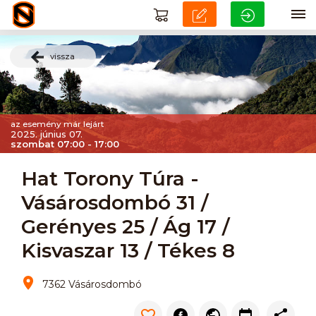
vissza
az esemény már lejárt
2025. június 07.
szombat 07:00 - 17:00
Hat Torony Túra -
Vásárosdombó 31 /
Gerényes 25 / Ág 17 /
Kisvaszar 13 / Tékes 8
7362 Vásárosdombó