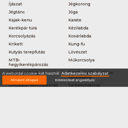
Íjászat
Jégkorong
Jégtánc
Jóga
Kajak-kenu
Karate
Kerékpár túra
Kézilabda
Korcsolyázás
Kosárlabda
Krikett
Kung-fu
Kutyás terepfutás
Lövészet
MTB-
Műkorcsolya
hegyikerékpározás
Nordic walking
Országúti kerékpáros
A weboldal cookie-kat használ.
Adatkezelési szabályzat
körverseny
Mindent elfogad
Kötelezőket engedélyez
Országúti kerékpározás
Sárkányhajózás
Síelés
Sífutás
Siklőernyőzés
Sítájfutás
Sítúra
Streetball (3*3)
Sup
Tájfutás
Tájkerékpár
Tánc