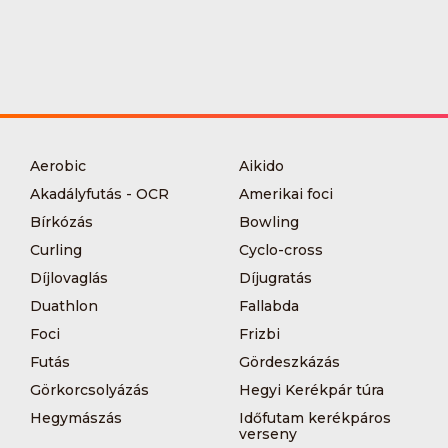
Aerobic
Aikido
Akadályfutás - OCR
Amerikai foci
Bírkózás
Bowling
Curling
Cyclo-cross
Díjlovaglás
Díjugratás
Duathlon
Fallabda
Foci
Frizbi
Futás
Gördeszkázás
Görkorcsolyázás
Hegyi Kerékpár túra
Hegymászás
Időfutam kerékpáros
verseny