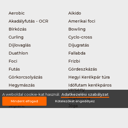
Aerobic
Aikido
Akadályfutás - OCR
Amerikai foci
Bírkózás
Bowling
Curling
Cyclo-cross
Díjlovaglás
Díjugratás
Duathlon
Fallabda
Foci
Frizbi
Futás
Gördeszkázás
Görkorcsolyázás
Hegyi Kerékpár túra
Hegymászás
Időfutam kerékpáros
verseny
A weboldal cookie-kat használ.
Adatkezelési szabályzat
Íjászat
Jégkorong
Mindent elfogad
Kötelezőket engedélyez
Jégtánc
Jóga
Kajak-kenu
Karate
Kerékpár túra
Kézilabda