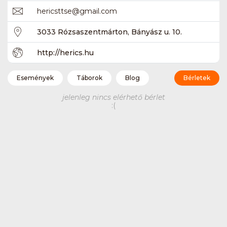
hericsttse
@
gmail.com
3033 Rózsaszentmárton, Bányász u. 10.
http://herics.hu
Események
Táborok
Blog
Bérletek
jelenleg nincs elérhető bérlet
:(