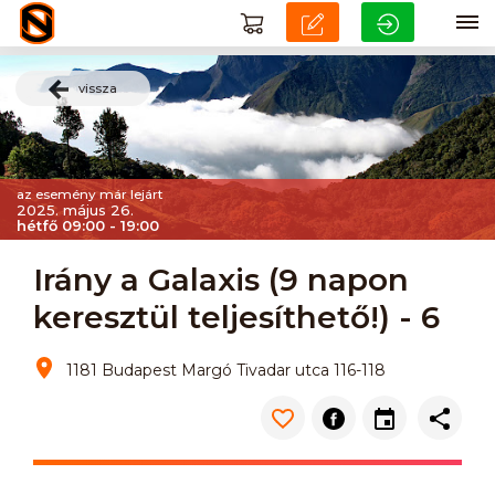
vissza
az esemény már lejárt
2025. május 26.
hétfő 09:00 - 19:00
Irány a Galaxis (9 napon
keresztül teljesíthető!) - 6
1181 Budapest Margó Tivadar utca 116-118