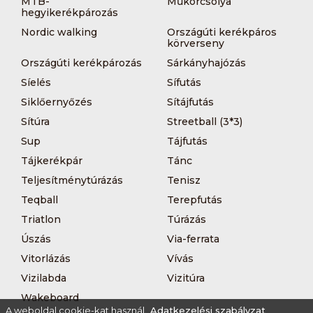
MTB-
Műkorcsolya
hegyikerékpározás
Nordic walking
Országúti kerékpáros
körverseny
Országúti kerékpározás
Sárkányhajózás
Síelés
Sífutás
Siklőernyőzés
Sítájfutás
Sítúra
Streetball (3*3)
Sup
Tájfutás
Tájkerékpár
Tánc
Teljesítménytúrázás
Tenisz
Teqball
Terepfutás
Triatlon
Túrázás
Úszás
Via-ferrata
Vitorlázás
Vívás
Vizilabda
Vizitúra
Wakeboard
A weboldal cookie-kat használ.
Adatkezelési szabályzat