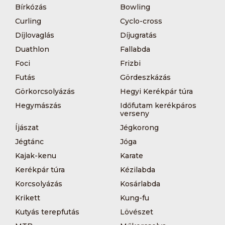
Bírkózás
Bowling
Curling
Cyclo-cross
Díjlovaglás
Díjugratás
Duathlon
Fallabda
Foci
Frizbi
Futás
Gördeszkázás
Görkorcsolyázás
Hegyi Kerékpár túra
Hegymászás
Időfutam kerékpáros
verseny
Íjászat
Jégkorong
Jégtánc
Jóga
Kajak-kenu
Karate
Kerékpár túra
Kézilabda
Korcsolyázás
Kosárlabda
Krikett
Kung-fu
Kutyás terepfutás
Lövészet