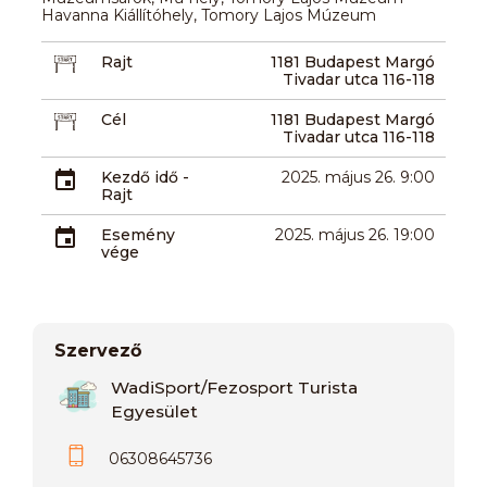
Havanna Kiállítóhely, Tomory Lajos Múzeum
Rajt
1181 Budapest Margó
Tivadar utca 116-118
Cél
1181 Budapest Margó
Tivadar utca 116-118
Kezdő idő -
2025. május 26. 9:00
Rajt
Esemény
2025. május 26. 19:00
vége
Szervező
WadiSport/Fezosport Turista
Egyesület
06308645736