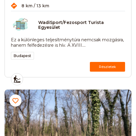
8 km / 13 km
WadiSport/Fezosport Turista
Egyesület
Ez a különleges teljesítménytúra nemcsak mozgásra,
hanem felfedezésre is hív. A XVIII....
Budapest
Részletek