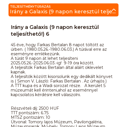
TELJESÍTMÉNYTÚRÁZÁS
Irány a Galaxis (9 napon keresztül teljesíthető!) 6
Irány a Galaxis (9 napon keresztül
teljesíthető!) 6
45 éve, hogy Farkas Bertalan 8 napot töltött az
űrben. ( 1980.05.26.-1980.06.03.) A túrával erre az
eseményre emlékezünk.
A túrát 9 napon át lehet teljesíteni
2025.05.26.-2025.06.03.-ig! 9-19 óra között.
A teljesítők Farkas Bertalan által aláírt oklevelet
kapnak.
A teljesítők között kisorsolunk egy dedikált könyvet
is ( Simon V. László: Farkas Bertalan . Az űrhajós )
A TTT kupa és a Wadi sorozat része. A kerület 5
múzeumát kell érinteni,ahol az eseménnyel
kapcsolatos kérdésre kell válaszolni.
Részvételi díj: 2500 HUF
TTT pontszám: 6.75
MTSZ pontszám: 10
Útvonal: Tomory lajos Múzeum, Pavilongaléria,
Múzeumsarok, Mű-hely, Tomory Lajos Múzeum