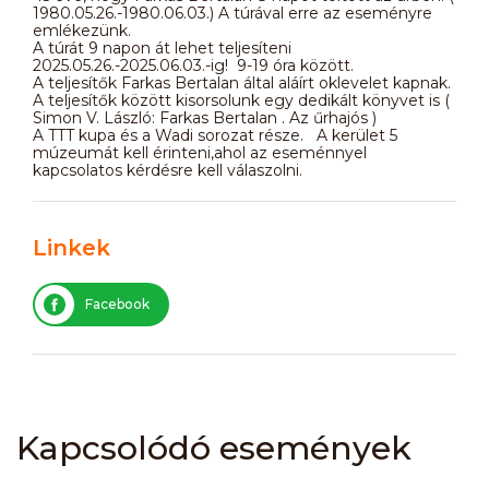
1980.05.26.-1980.06.03.) A túrával erre az eseményre
emlékezünk.
A túrát 9 napon át lehet teljesíteni
2025.05.26.-2025.06.03.-ig! 9-19 óra között.
A teljesítők Farkas Bertalan által aláírt oklevelet kapnak.
A teljesítők között kisorsolunk egy dedikált könyvet is (
Simon V. László: Farkas Bertalan . Az űrhajós )
A TTT kupa és a Wadi sorozat része. A kerület 5
múzeumát kell érinteni,ahol az eseménnyel
kapcsolatos kérdésre kell válaszolni.
Linkek
Facebook
Kapcsolódó események