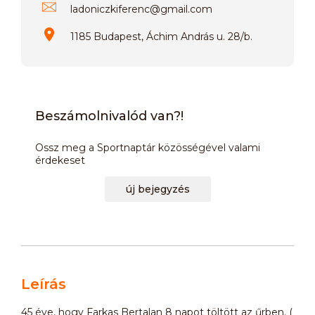
ladoniczkiferenc
@
gmail.com
1185 Budapest, Áchim András u. 28/b.
Beszámolnivalód van?!
Ossz meg a Sportnaptár közösségével valami
érdekeset
új bejegyzés
Leírás
45 éve, hogy Farkas Bertalan 8 napot töltött az űrben. (