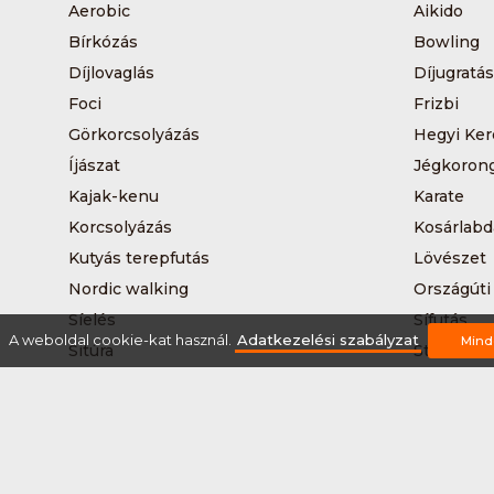
Aerobic
Aikido
Bírkózás
Bowling
Díjlovaglás
Díjugratás
Foci
Frizbi
Görkorcsolyázás
Hegyi Ker
Íjászat
Jégkoron
Kajak-kenu
Karate
Korcsolyázás
Kosárlabd
Kutyás terepfutás
Lövészet
Nordic walking
Országúti
Síelés
Sífutás
A weboldal cookie-kat használ.
Adatkezelési szabályzat
Mind
Sítúra
Streetball
Tájkerékpár
Tánc
Teqball
Terepfutá
Úszás
Via-ferrat
Vizilabda
Vizitúra