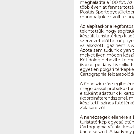
meghaladta a 100 főt. Az 
több éven át fenntartott
Postás Sportegyesületben 
mondhatjuk ez volt az an
Az alapításkor a legfonto
tekintettük, hogy segítsü
készült turistatérkép kiadás
szervezet előtte még ily
vállalkozott, igaz nem is v
Azóta sem tudunk olyan tu
melyet ilyen módon készí
Két dolog nehezítette m
(5 ezer példány 1,5 millió Ft
egyetlen polgári térképkés
Cartographia feldarabolód
A finanszírozás segítésér
megoldással próbálkoztun
elsőként adattunk ki karto
(koordinátarendszerrel, 
készített) színes fotótérk
Zalakarosról.
A nehézségek ellenére a 
turistatérkép egyesületün
Cartographia Vállalat kész
ban elkészült. A kiadvány 