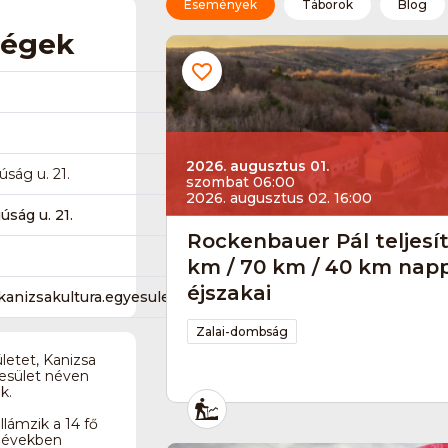
Események
Táborok
Blog
ségek
2026. augusztus 01.
ság u. 21.
szombat 06:00
2026. augusztus 02. 16:00
úság u. 21.
Rockenbauer Pál teljesí
km / 70 km / 40 km napp
éjszakai
anizsakultura.egyesulet
Zalai-dombság
letet, Kanizsa
esület néven
k.
lámzik a 14 fő
i években