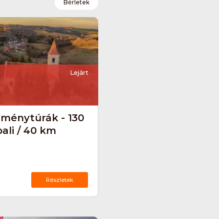
Bérletek
Lejárt
tménytúrák - 130
ali / 40 km
Részletek