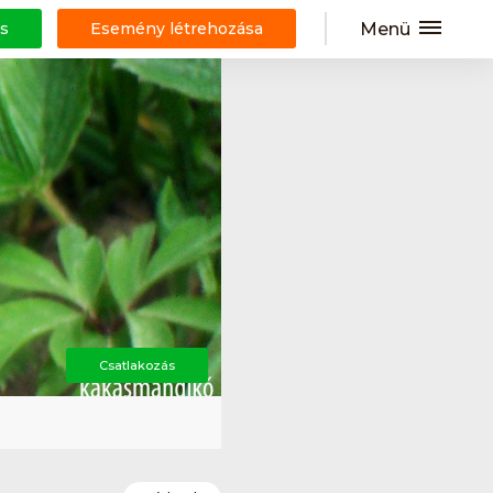
Menü
s
Esemény létrehozása
Csatlakozás