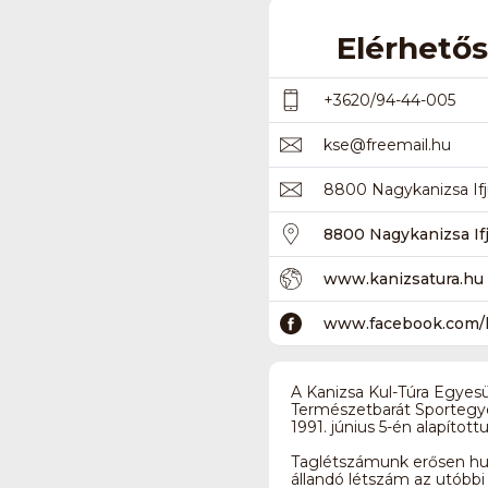
Elérhető
+3620/94-44-005
kse
@
freemail.hu
8800 Nagykanizsa Ifjú
8800 Nagykanizsa Ifj
www.kanizsatura.hu
www.facebook.com/k
A Kanizsa Kul-Túra Egyesü
Természetbarát Sportegy
1991. június 5-én alapítottu
Taglétszámunk erősen hul
állandó létszám az utóbb