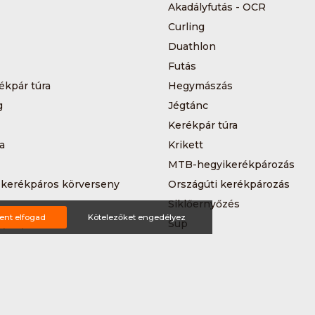
Akadályfutás - OCR
Curling
Duathlon
Futás
ékpár túra
Hegymászás
g
Jégtánc
Kerékpár túra
a
Krikett
MTB-hegyikerékpározás
 kerékpáros körverseny
Országúti kerékpározás
Siklőernyőzés
ent elfogad
Kötelezőket engedélyez
 (3*3)
Sup
Teljesítménytúrázás
s
Triatlon
a
Vitorlázás
Wakeboard