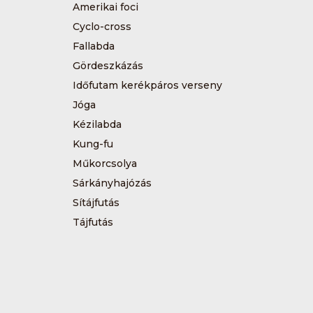
Amerikai foci
Cyclo-cross
Fallabda
Gördeszkázás
Időfutam kerékpáros verseny
Jóga
Kézilabda
Kung-fu
Műkorcsolya
Sárkányhajózás
Sítájfutás
Tájfutás
Tenisz
Túrázás
Vívás