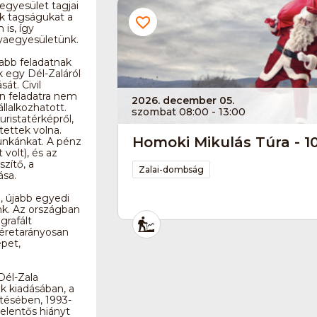
egyesület tagjai
ák tagságukat a
is, így
yaegyesületünk.
sabb feladatnak
k egy Dél-Zaláról
át. Civil
en feladatra nem
2026. december 05.
állalkozhatott.
szombat 08:00 - 13:00
ristatérképről,
tettek volna.
Homoki Mikulás Túra - 10
unkánkat. A pénz
 volt), és az
zítő, a
Zalai-dombság
ása.
e, újabb egyedi
k. Az országban
grafált
méretarányosan
épet,
Dél-Zala
k kiadásában, a
ítésében, 1993-
jelentős hiányt