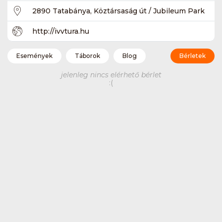
2890 Tatabánya, Köztársaság út / Jubileum Park
http://ivvtura.hu
Események
Táborok
Blog
Bérletek
jelenleg nincs elérhető bérlet
:(