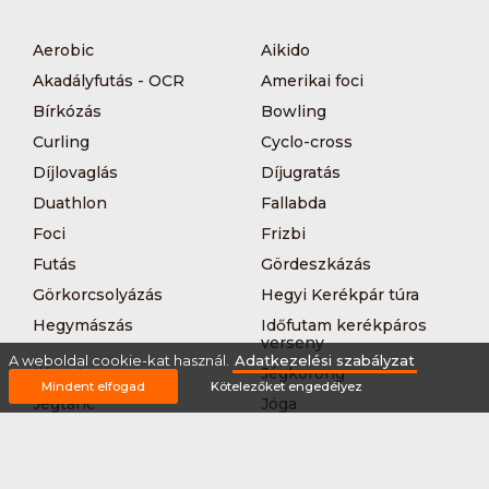
Aerobic
Aikido
Akadályfutás - OCR
Amerikai foci
Bírkózás
Bowling
Curling
Cyclo-cross
Díjlovaglás
Díjugratás
Duathlon
Fallabda
Foci
Frizbi
Futás
Gördeszkázás
Görkorcsolyázás
Hegyi Kerékpár túra
Hegymászás
Időfutam kerékpáros
verseny
A weboldal cookie-kat használ.
Adatkezelési szabályzat
Íjászat
Jégkorong
Mindent elfogad
Kötelezőket engedélyez
Jégtánc
Jóga
Kajak-kenu
Karate
Kerékpár túra
Kézilabda