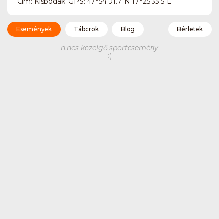
Cím: Kisbodak, GPS: 47°54’01.7″N 17°25’33.5″E
Események
Táborok
Blog
Bérletek
nincs közelgő sportesemény
:(