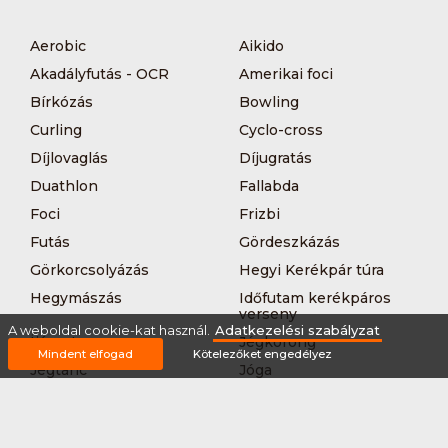
Aerobic
Aikido
Akadályfutás - OCR
Amerikai foci
Bírkózás
Bowling
Curling
Cyclo-cross
Díjlovaglás
Díjugratás
Duathlon
Fallabda
Foci
Frizbi
Futás
Gördeszkázás
Görkorcsolyázás
Hegyi Kerékpár túra
Hegymászás
Időfutam kerékpáros
verseny
A weboldal cookie-kat használ.
Adatkezelési szabályzat
Íjászat
Jégkorong
Mindent elfogad
Kötelezőket engedélyez
Jégtánc
Jóga
Kajak-kenu
Karate
Kerékpár túra
Kézilabda