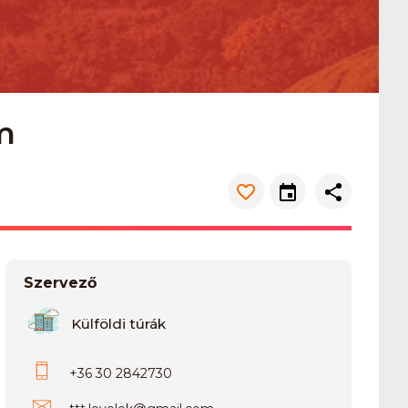
km
Szervező
Külföldi túrák
+36 30 2842730