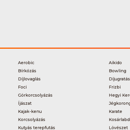
Aerobic
Aikido
Bírkózás
Bowling
Díjlovaglás
Díjugratás
Foci
Frizbi
Görkorcsolyázás
Hegyi Ker
Íjászat
Jégkoron
Kajak-kenu
Karate
Korcsolyázás
Kosárlabd
Kutyás terepfutás
Lövészet