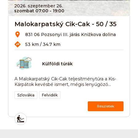
2026. szeptember 26.
szombat 07:00
- 19:00
Malokarpatský Cik-Cak - 50 / 35
831 06 Pozsonyi III. járás Knižkova dolina
53 km / 34.7 km
Külföldi túrák
A Malokarpatský Cik-Cak teljesítménytúra a Kis-
Kárpátok kevésbé ismert, mégis lenyűgöző...
Szlovákia
Felvidék
Részletek