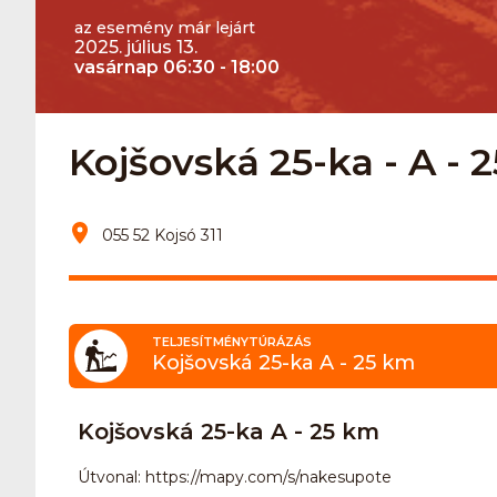
az esemény már lejárt
2025. július 13.
vasárnap 06:30 - 18:00
Kojšovská 25-ka - A - 2
055 52 Kojsó 311
TELJESÍTMÉNYTÚRÁZÁS
Kojšovská 25-ka A - 25 km
Kojšovská 25-ka A - 25 km
Útvonal: https://mapy.com/s/nakesupote