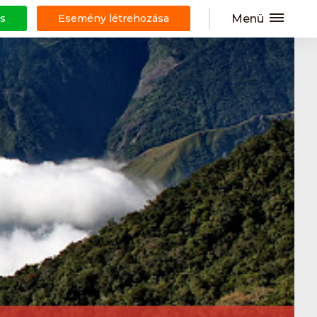
Menü
s
Esemény létrehozása