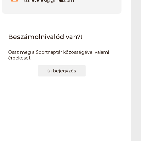
ttt.levelek
@
gmail.com
Beszámolnivalód van?!
Ossz meg a Sportnaptár közösségével valami
érdekeset
új bejegyzés