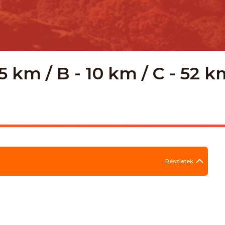
5 km / B - 10 km / C - 52 
Részletek