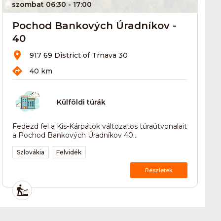
szombat 06:30
- 17:00
Pochod Bankových Úradníkov -
40
917 69 District of Trnava 30
40 km
Külföldi túrák
Fedezd fel a Kis-Kárpátok változatos túraútvonalait
a Pochod Bankových Úradníkov 40...
Szlovákia
Felvidék
Részletek