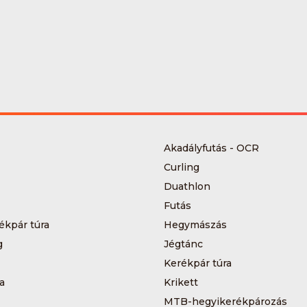
Akadályfutás - OCR
Curling
Duathlon
Futás
ékpár túra
Hegymászás
g
Jégtánc
Kerékpár túra
a
Krikett
MTB-hegyikerékpározás