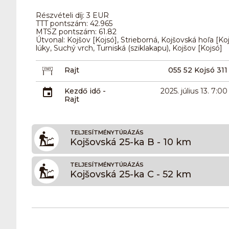
Részvételi díj: 3 EUR
TTT pontszám: 42.965
MTSZ pontszám: 61.82
Útvonal: Kojšov [Kojsó], Strieborná, Kojšovská hoľa [Koj
lúky, Suchý vrch, Turniská (sziklakapu), Kojšov [Kojsó]
Rajt
055 52 Kojsó 311
Kezdő idő -
2025. július 13. 7:00
Rajt
TELJESÍTMÉNYTÚRÁZÁS
Kojšovská 25-ka B - 10 km
TELJESÍTMÉNYTÚRÁZÁS
Kojšovská 25-ka C - 52 km