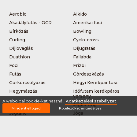
Aerobic
Aikido
Akadályfutás - OCR
Amerikai foci
Bírkózás
Bowling
Curling
Cyclo-cross
Díjlovaglás
Díjugratás
Duathlon
Fallabda
Foci
Frizbi
Futás
Gördeszkázás
Görkorcsolyázás
Hegyi Kerékpár túra
Hegymászás
Időfutam kerékpáros
verseny
A weboldal cookie-kat használ.
Adatkezelési szabályzat
Íjászat
Jégkorong
Mindent elfogad
Kötelezőket engedélyez
Jégtánc
Jóga
Kajak-kenu
Karate
Kerékpár túra
Kézilabda