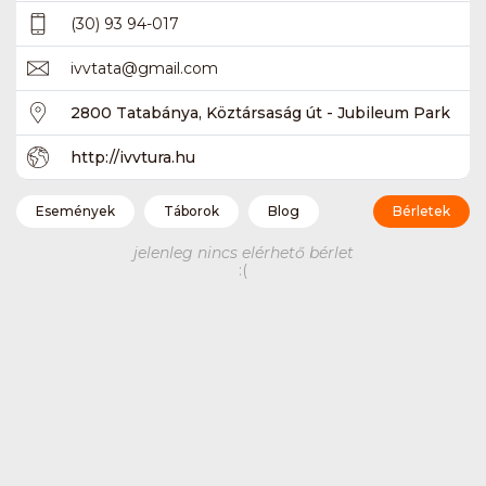
(30) 93 94-017
ivvtata
@
gmail.com
2800 Tatabánya, Köztársaság út - Jubileum Park
http://ivvtura.hu
Események
Táborok
Blog
Bérletek
jelenleg nincs elérhető bérlet
:(