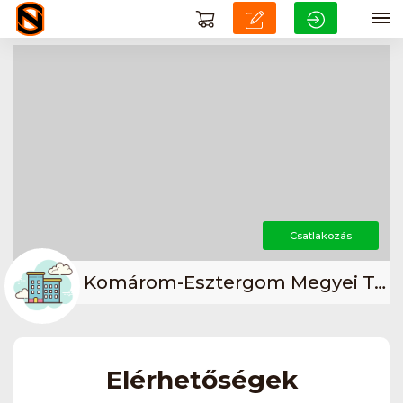
Csatlakozás
Komárom-Esztergom Megyei Természetjáró Szövetség (KEM TJSZ)
Elérhetőségek