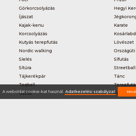
Görkorcsolyázás
Hegyi Ker
Íjászat
Jégkoron
Kajak-kenu
Karate
Korcsolyázás
Kosárlabd
Kutyás terepfutás
Lövészet
Nordic walking
Országúti
Síelés
Sífutás
Sítúra
Streetball
Tájkerékpár
Tánc
Teqball
Terepfutá
A weboldal cookie-kat használ.
Adatkezelési szabályzat
Mind
Úszás
Via-ferrat
Vizilabda
Vizitúra
Rólunk
Szervezőknek / Egyesületeknek
Marke