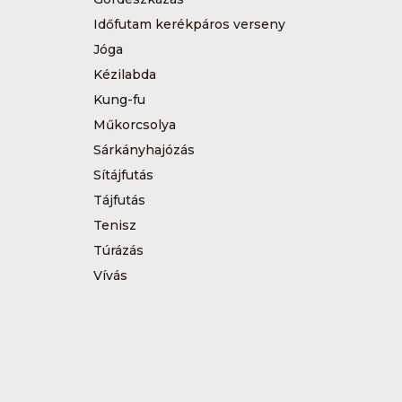
Időfutam kerékpáros verseny
Jóga
Kézilabda
Kung-fu
Műkorcsolya
Sárkányhajózás
Sítájfutás
Tájfutás
Tenisz
Túrázás
Vívás