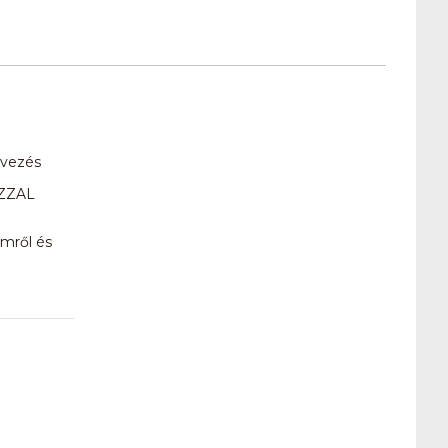
evezés
ZZAL
emről és