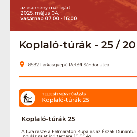
az esemény már lejárt
2025. május 04.
vasárnap 07:00 - 16:00
Koplaló-túrák - 25 / 20 /
8582 Farkasgyepű Petőfi Sándor utca
TELJESÍTMÉNYTÚRÁZÁS
Koplaló-túrák 25
Koplaló-túrák 25
A túra része a Félmaraton Kupa és az Észak Dunántúli
Indulás saját idő terhére 10:00-ig.