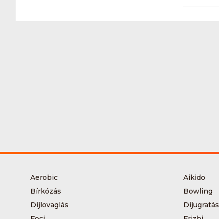
Aerobic
Aikido
Bírkózás
Bowling
Díjlovaglás
Díjugratás
Foci
Frizbi