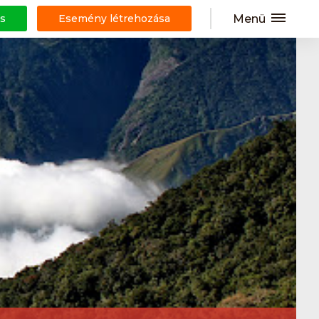
Menü
s
Esemény létrehozása