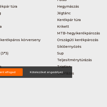
ékpár túra
Hegymászás
g
Jégtánc
Kerékpár túra
a
Krikett
MTB-hegyikerékpározás
 kerékpáros körverseny
Országúti kerékpározás
Siklőernyőzés
 (3*3)
Sup
Teljesítménytúrázás
s
Triatlon
ent elfogad
Kötelezőket engedélyez
a
Vitorlázás
Wakeboard
ting ajánlat