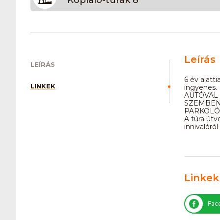
Leírás
LEÍRÁS
6 év alatt
LINKEK
ingyenes.
AUTÓVAL
SZEMBEN
PARKOLÓB
A túra útv
innivalór
Linkek
Fac