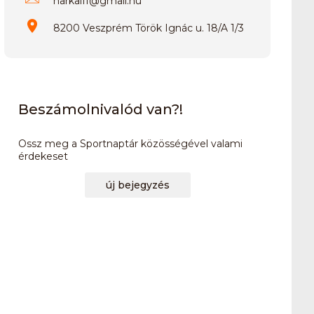
harkaiff
@
gmail.hu
8200 Veszprém Török Ignác u. 18/A 1/3
Beszámolnivalód van?!
Ossz meg a Sportnaptár közösségével valami
érdekeset
új bejegyzés