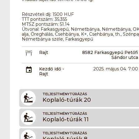
Részvételi díj: 1500 HUF
TTT pontszám: 35.355
MTSZ pontszám: 51.14
Útvonal: Farkasgyepű, Németbánya, Németbánya, OKT 
alja, Öreghálás, Csehbánya, K+, Csehbánya, th., Szénpa
Németbánya széle, Farkasgyepű
Rajt
8582 Farkasgyepű Petőfi
Sándor utca
Kezdő idő -
2025. május 04. 7:00
Rajt
TELJESÍTMÉNYTÚRÁZÁS
Koplaló-túrák 20
TELJESÍTMÉNYTÚRÁZÁS
Koplaló-túrák 11
TELJESÍTMÉNYTÚRÁZÁS
Koplaló-túrák 8