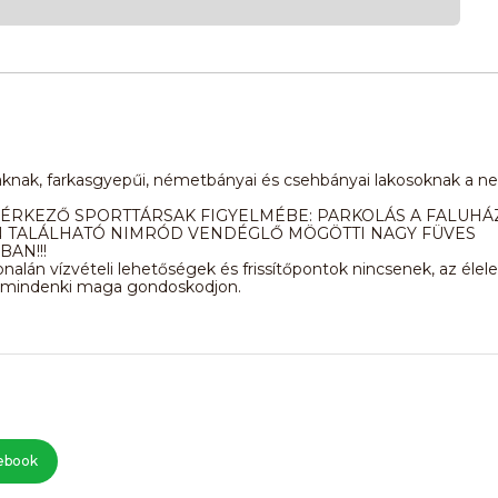
iaknak, farkasgyepűi, németbányai és csehbányai lakosoknak a n
 ÉRKEZŐ SPORTTÁRSAK FIGYELMÉBE: PARKOLÁS A FALUHÁ
 TALÁLHATÓ NIMRÓD VENDÉGLŐ MÖGÖTTI NAGY FÜVES
AN!!!
onalán vízvételi lehetőségek és frissítőpontok nincsenek, az élel
ól mindenki maga gondoskodjon.
ebook