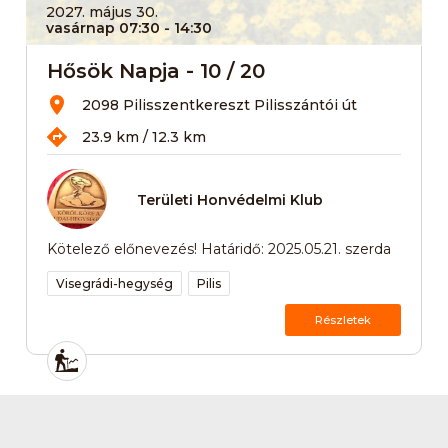
2027. május 30.
vasárnap 07:30
- 14:30
Hősök Napja - 10 / 20
2098 Pilisszentkereszt Pilisszántói út
23.9 km / 12.3 km
Területi Honvédelmi Klub
Kötelező előnevezés! Határidő: 2025.05.21. szerda
Visegrádi-hegység
Pilis
Részletek