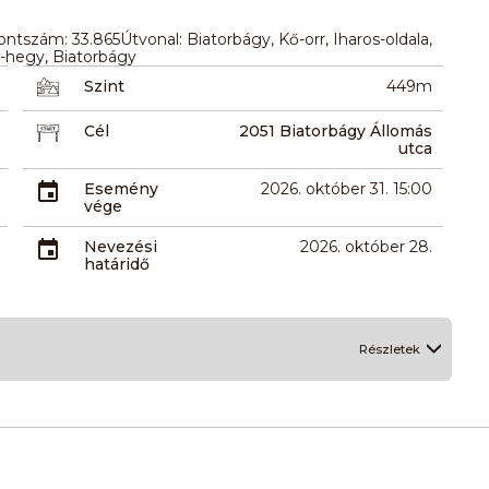
tszám: 33.865Útvonal: Biatorbágy, Kő-orr, Iharos-oldala,
-hegy, Biatorbágy
Szint
449m
Cél
2051 Biatorbágy Állomás
utca
Esemény
2026. október 31. 15:00
vége
Nevezési
2026. október 28.
határidő
Részletek