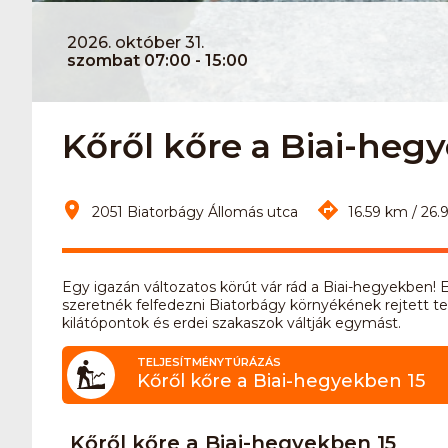
2026. október 31.
szombat 07:00 - 15:00
Kőről kőre a Biai-hegy
2051 Biatorbágy Állomás utca
16.59 km / 26.
Egy igazán változatos körút vár rád a Biai-hegyekben! E
szeretnék felfedezni Biatorbágy környékének rejtett ter
kilátópontok és erdei szakaszok váltják egymást.
TELJESÍTMÉNYTÚRÁZÁS
Kőről kőre a Biai-hegyekben 15
Kőről kőre a Biai-hegyekben 15