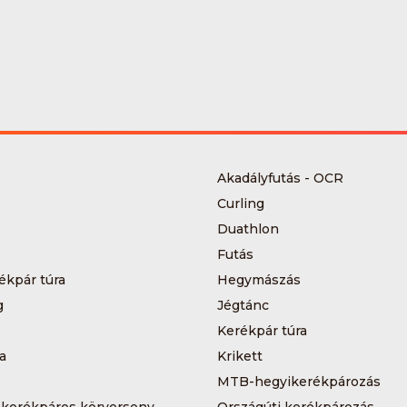
Akadályfutás - OCR
Curling
Duathlon
Futás
ékpár túra
Hegymászás
g
Jégtánc
Kerékpár túra
a
Krikett
MTB-hegyikerékpározás