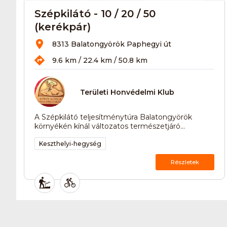
Szépkilátó - 10 / 20 / 50
(kerékpár)
8313 Balatongyörök Paphegyi út
9.6 km / 22.4 km / 50.8 km
Területi Honvédelmi Klub
A Szépkilátó teljesítménytúra Balatongyörök
környékén kínál változatos természetjáró...
Keszthelyi-hegység
Részletek