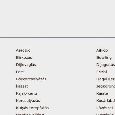
Aerobic
Aikido
Bírkózás
Bowling
Díjlovaglás
Díjugratás
Foci
Frizbi
Görkorcsolyázás
Hegyi Ker
Íjászat
Jégkoron
Kajak-kenu
Karate
Korcsolyázás
Kosárlabd
Kutyás terepfutás
Lövészet