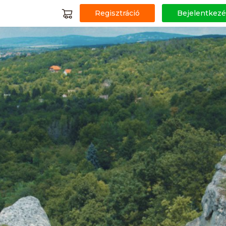
Regisztráció
Bejelentkezé