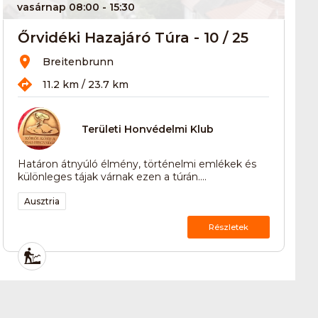
vasárnap 08:00
- 15:30
Őrvidéki Hazajáró Túra - 10 / 25
Breitenbrunn
11.2 km / 23.7 km
Területi Honvédelmi Klub
Határon átnyúló élmény, történelmi emlékek és
különleges tájak várnak ezen a túrán....
Ausztria
Részletek