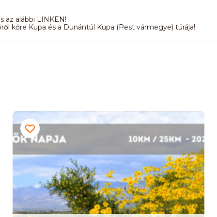
s az alábbi LINKEN!
őről kőre Kupa és a Dunántúl Kupa (Pest vármegye) túrája!