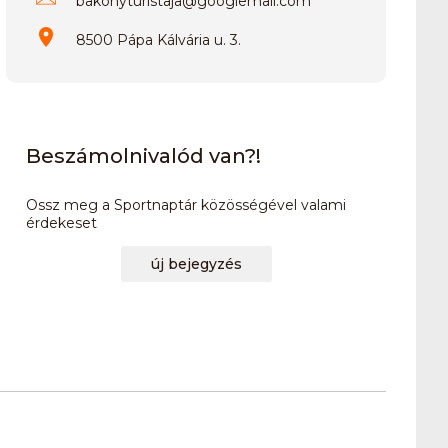
bakonyturistaja
@
googlemail.com
8500 Pápa Kálvária u. 3.
Beszámolnivalód van?!
Ossz meg a Sportnaptár közösségével valami
érdekeset
új bejegyzés