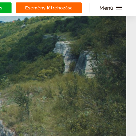
Menü
s
Esemény létrehozása