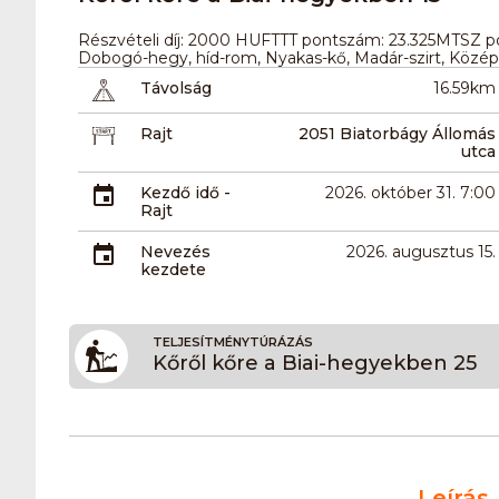
Részvételi díj: 2000 HUFTTT pontszám: 23.325MTSZ pon
Dobogó-hegy, híd-rom, Nyakas-kő, Madár-szirt, Közép
Távolság
16.59km
Rajt
2051 Biatorbágy Állomás
utca
Kezdő idő -
2026. október 31. 7:00
Rajt
Nevezés
2026. augusztus 15.
kezdete
TELJESÍTMÉNYTÚRÁZÁS
Kőről kőre a Biai-hegyekben 25
Leírás