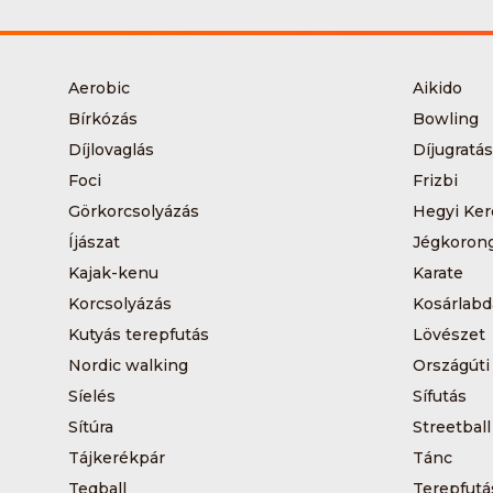
Aerobic
Aikido
Bírkózás
Bowling
Díjlovaglás
Díjugratás
Foci
Frizbi
Görkorcsolyázás
Hegyi Ker
Íjászat
Jégkoron
Kajak-kenu
Karate
Korcsolyázás
Kosárlabd
Kutyás terepfutás
Lövészet
Nordic walking
Országúti
Síelés
Sífutás
Sítúra
Streetball
Tájkerékpár
Tánc
Teqball
Terepfutá