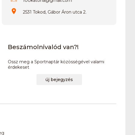
100katona
@
gmail.com
2531 Tokod, Gábor Áron utca 2.
Beszámolnivalód van?!
Ossz meg a Sportnaptár közösségével valami
érdekeset
új bejegyzés
eg