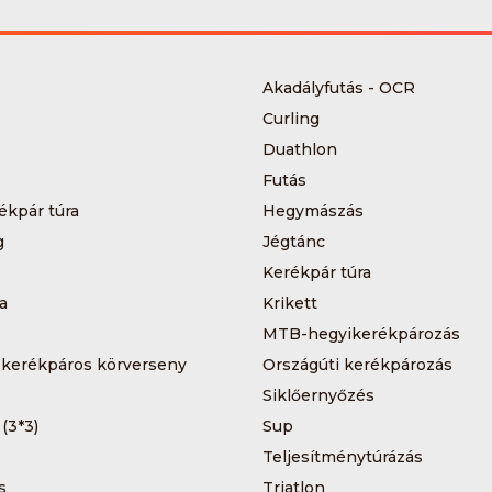
Akadályfutás - OCR
Curling
Duathlon
Futás
ékpár túra
Hegymászás
g
Jégtánc
Kerékpár túra
a
Krikett
MTB-hegyikerékpározás
 kerékpáros körverseny
Országúti kerékpározás
Siklőernyőzés
 (3*3)
Sup
Teljesítménytúrázás
s
Triatlon