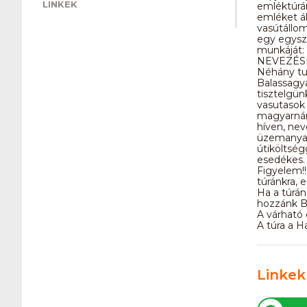
LINKEK
emléktúrán
emléket ál
vasútállom
egy egysze
munkáját:
NEVEZÉS
Néhány tud
Balassagya
tisztelgün
vasutasok 
magyarnán
híven, nev
üzemanyag
útiköltség
esedékes.
Figyelem!!
túránkra, 
Ha a túrán
hozzánk Ba
A várható 
A túra a H
Linkek