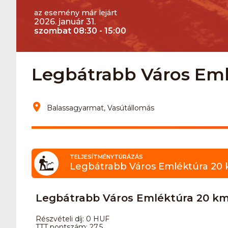
az esemény már lejárt
2026. január 31.
szombat 08:30 - 15:00
Legbátrabb Város Eml
Balassagyarmat, Vasútállomás
TELJESÍTMÉNYTÚRÁZÁS
Legbátrabb Város Emléktúra 20
Legbátrabb Város Emléktúra 20 k
Részvételi díj: 0 HUF
TTT pontszám: 27.5