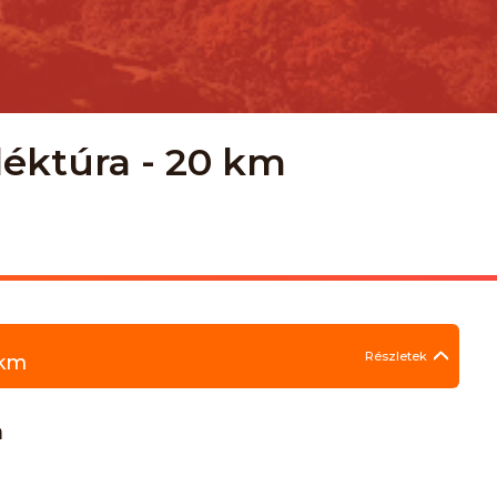
éktúra - 20 km
Részletek
 km
m