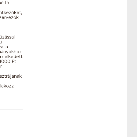
méltó
entkezőket,
szervezők
úzással
i
a, a
ományokhoz
gemelkedett
 1000 Ft
r
sztráljanak
tlakozz