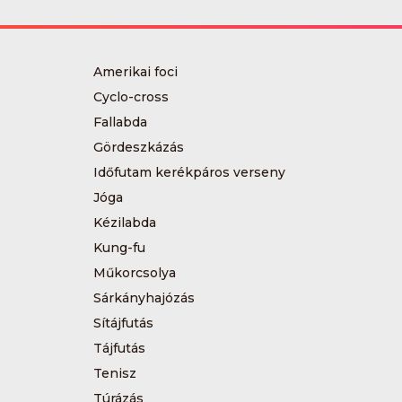
Amerikai foci
Cyclo-cross
Fallabda
Gördeszkázás
Időfutam kerékpáros verseny
Jóga
Kézilabda
Kung-fu
Műkorcsolya
Sárkányhajózás
Sítájfutás
Tájfutás
Tenisz
Túrázás