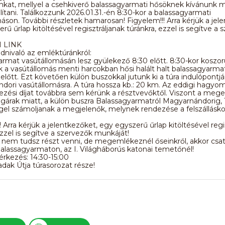
kat, mellyel a csehkiverő balassagyarmati hősöknek kívánunk 
lítani. Találkozzunk 2026.01.31.-én 8:30-kor a balassagyarmati
áson. További részletek hamarosan! Figyelem!!! Arra kérjük a jel
rű űrlap kitöltésével regisztráljanak túránkra, ezzel is segítve a 
I LINK
nivaló az emléktúránkról:
rmat vasútállomásán lesz gyülekező 8:30 előtt. 8:30-kor koszor
k a vasútállomás menti harcokban hősi halált halt balassagyarmat
előtt. Ezt követően külön buszokkal jutunk ki a túra indulópontjár
dori vasútállomásra. A túra hossza kb.: 20 km. Az eddigi hagy
ezési díjat továbbra sem kérünk a résztvevőktől. Viszont a me
árak miatt, a külön buszra Balassagyarmatról Magyarnándorig,
gel számoljanak a megjelenők, melynek rendezése a felszállásko
! Arra kérjük a jelentkezőket, egy egyszerű űrlap kitöltésével regi
ezzel is segítve a szervezők munkáját!
 nem tudsz részt venni, de megemlékeznél őseinkről, akkor csa
lassagyarmaton, az I. Világháborús katonai temetőnél!
érkezés: 14:30-15:00
adak Útja túrasorozat része!