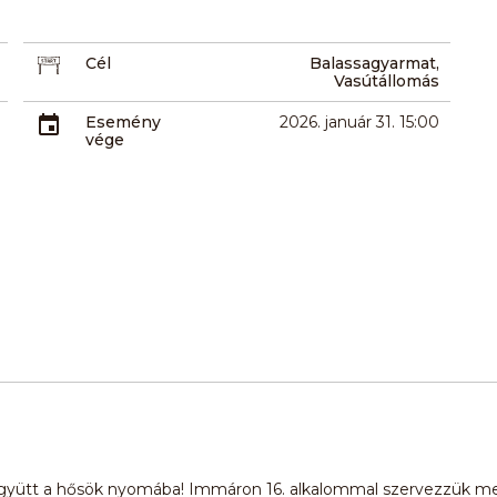
Cél
Balassagyarmat,
Vasútállomás
Esemény
2026. január 31. 15:00
vége
gyütt a hősök nyomába! Immáron 16. alkalommal szervezzük m