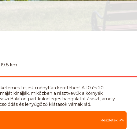
 19.8 km
 kellemes teljesítménytúra keretében! A 10 és 20
máját kínálják, miközben a résztvevők a környék
avaszi Balaton-part különleges hangulatot áraszt, amely
olódás és lenyűgöző kilátások várnak rád.
Részletek