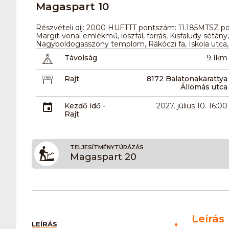
Magaspart 10
Részvételi díj: 2000 HUFTTT pontszám: 11.185MTSZ pon
Margit-vonal emlékmű, löszfal, forrás, Kisfaludy sétány
Nagyboldogasszony templom, Rákóczi fa, Iskola utca,
Távolság
9.1km
Rajt
8172 Balatonakarattya
Állomás utca
Kezdő idő -
2027. július 10. 16:00
Rajt
TELJESÍTMÉNYTÚRÁZÁS
Magaspart 20
Leírás
LEÍRÁS