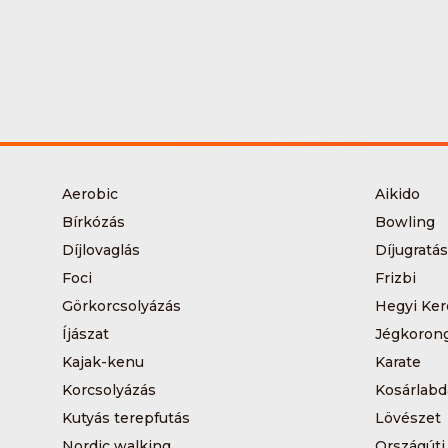
Aerobic
Aikido
Bírkózás
Bowling
Díjlovaglás
Díjugratás
Foci
Frizbi
Görkorcsolyázás
Hegyi Ker
Íjászat
Jégkoron
Kajak-kenu
Karate
Korcsolyázás
Kosárlabd
Kutyás terepfutás
Lövészet
Nordic walking
Országúti