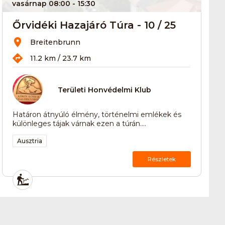
vasárnap 08:00
- 15:30
Őrvidéki Hazajáró Túra - 10 / 25
Breitenbrunn
11.2 km / 23.7 km
Területi Honvédelmi Klub
Határon átnyúló élmény, történelmi emlékek és
különleges tájak várnak ezen a túrán....
Ausztria
Részletek