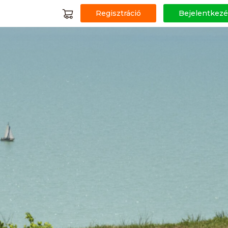
Regisztráció
Bejelentkezé