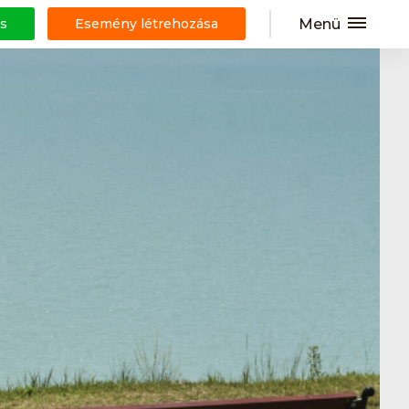
Menü
s
Esemény létrehozása