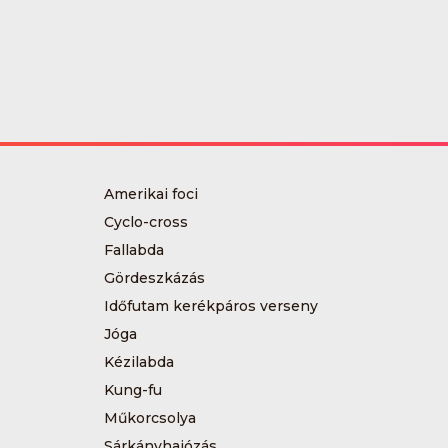
Amerikai foci
Cyclo-cross
Fallabda
Gördeszkázás
Időfutam kerékpáros verseny
Jóga
Kézilabda
Kung-fu
Műkorcsolya
Sárkányhajózás