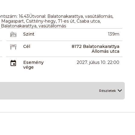
tszám: 16.43Útvonal: Balatonakarattya, vasútállomás,
, Magaspart, Csittény-hegy, 71-es út, Csaba utca,
 Balatonakarattya, vasútállomás
Szint
139m
Cél
8172 Balatonakarattya
Állomás utca
Esemény
2027. július 10. 22:00
vége
Részletek