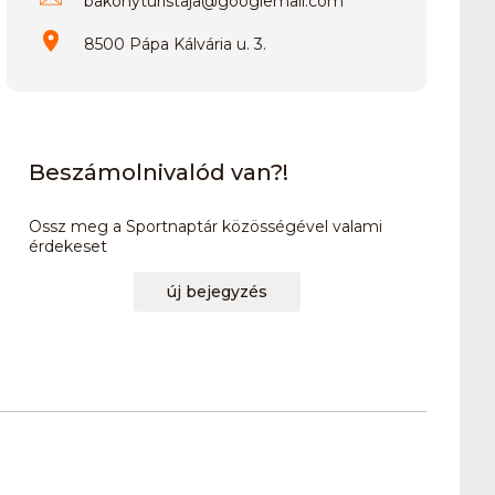
bakonyturistaja
@
googlemail.com
8500 Pápa Kálvária u. 3.
Beszámolnivalód van?!
Ossz meg a Sportnaptár közösségével valami
érdekeset
új bejegyzés