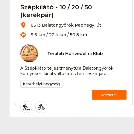
Szépkilátó - 10 / 20 / 50
(kerékpár)
8313 Balatongyörök Paphegyi út
9.6 km / 22.4 km / 50.8 km
Területi Honvédelmi Klub
A Szépkilátó teljesítménytúra Balatongyörök
környékén kínál változatos természetjáró...
Keszthelyi-hegység
Részletek