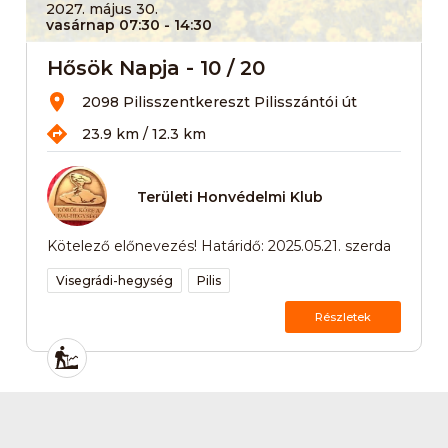
2027. május 30.
vasárnap 07:30
- 14:30
Hősök Napja - 10 / 20
2098 Pilisszentkereszt Pilisszántói út
23.9 km / 12.3 km
Területi Honvédelmi Klub
Kötelező előnevezés! Határidő: 2025.05.21. szerda
Visegrádi-hegység
Pilis
Részletek