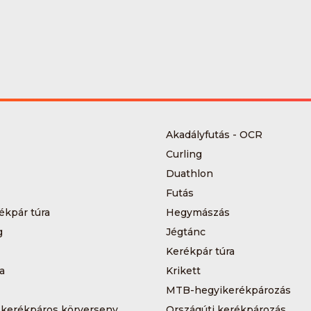
Akadályfutás - OCR
Curling
Duathlon
Futás
ékpár túra
Hegymászás
g
Jégtánc
Kerékpár túra
a
Krikett
MTB-hegyikerékpározás
 kerékpáros körverseny
Országúti kerékpározás