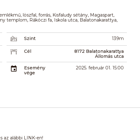
emlékmű, löszfal, forrás, Kisfaludy sétány, Magaspart,
y templom, Rákóczi fa, Iskola utca, Balatonakarattya,
Szint
139m
Cél
8172 Balatonakarattya
Állomás utca
Esemény
2025. február 01. 15:00
vége
 az alábbi LINK-en!