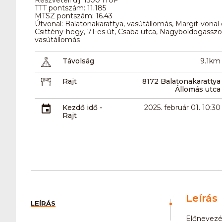
TTT pontszám: 11.185
MTSZ pontszám: 16.43
Útvonal: Balatonakarattya, vasútállomás, Margit-vonal 
Csittény-hegy, 71-es út, Csaba utca, Nagyboldogasszon
vasútállomás
Távolság
9.1km
Rajt
8172 Balatonakarattya
Állomás utca
Kezdő idő -
2025. február 01. 10:30
Rajt
Leírás
LEÍRÁS
Előnevezés