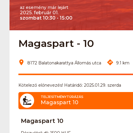
az esemény már lejárt
2025. február 01.
szombat 10:30 - 15:00
Magaspart - 10
8172 Balatonakarattya Állomás utca
9.1 km
Kötelező előnevezés! Határidő: 2025.01.29. szerda
TELJESÍTMÉNYTÚRÁZÁS
Magaspart 10
Magaspart 10
Részvételi díj: 1500 HUF