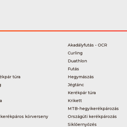
Akadályfutás - OCR
Curling
Duathlon
Futás
ékpár túra
Hegymászás
g
Jégtánc
Kerékpár túra
a
Krikett
MTB-hegyikerékpározás
 kerékpáros körverseny
Országúti kerékpározás
Siklőernyőzés