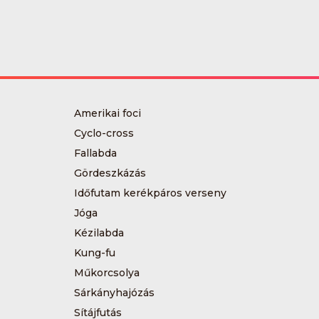
Amerikai foci
Cyclo-cross
Fallabda
Gördeszkázás
Időfutam kerékpáros verseny
Jóga
Kézilabda
Kung-fu
Műkorcsolya
Sárkányhajózás
Sítájfutás