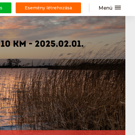
Menü
s
Esemény létrehozása