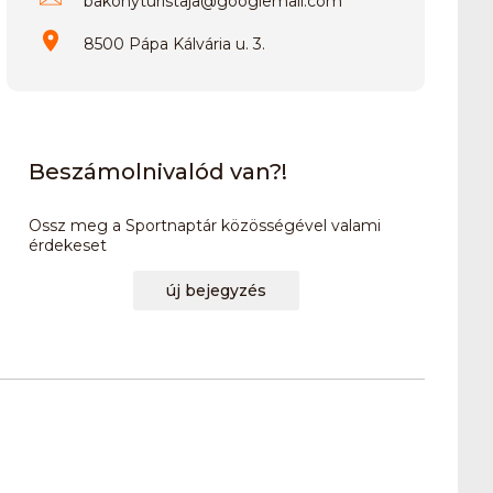
bakonyturistaja
@
googlemail.com
8500 Pápa Kálvária u. 3.
Beszámolnivalód van?!
Ossz meg a Sportnaptár közösségével valami
érdekeset
új bejegyzés