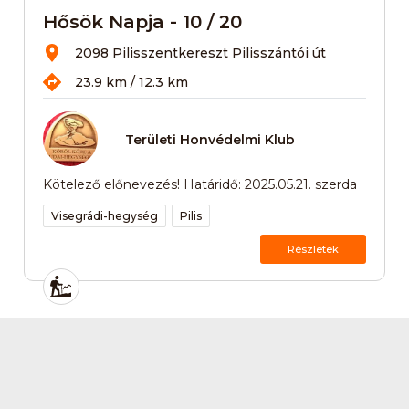
Hősök Napja - 10 / 20
2098 Pilisszentkereszt Pilisszántói út
23.9 km / 12.3 km
Területi Honvédelmi Klub
Kötelező előnevezés! Határidő: 2025.05.21. szerda
Visegrádi-hegység
Pilis
Részletek