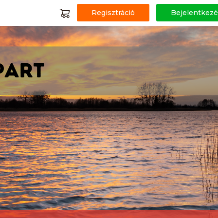
Regisztráció
Bejelentkezé