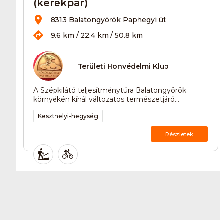
(kerékpár)
8313 Balatongyörök Paphegyi út
9.6 km / 22.4 km / 50.8 km
Területi Honvédelmi Klub
A Szépkilátó teljesítménytúra Balatongyörök
környékén kínál változatos természetjáró...
Keszthelyi-hegység
Részletek