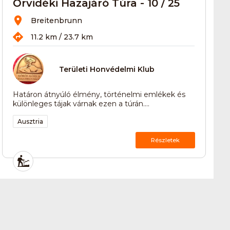
Őrvidéki Hazajáró Túra - 10 / 25
Breitenbrunn
11.2 km / 23.7 km
Területi Honvédelmi Klub
Határon átnyúló élmény, történelmi emlékek és
különleges tájak várnak ezen a túrán....
Ausztria
Részletek