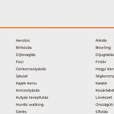
Aerobic
Aikido
Bírkózás
Bowling
Díjlovaglás
Díjugratás
Foci
Frizbi
Görkorcsolyázás
Hegyi Ker
Íjászat
Jégkoron
Kajak-kenu
Karate
Korcsolyázás
Kosárlabd
Kutyás terepfutás
Lövészet
Nordic walking
Országúti
Síelés
Sífutás