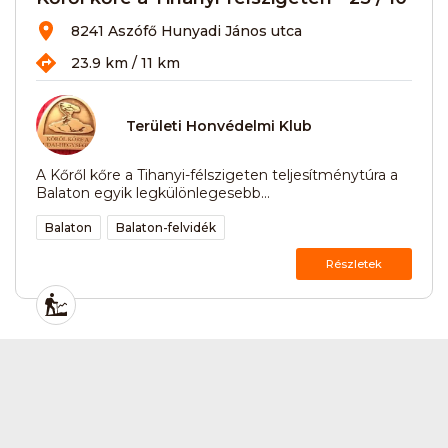
8241 Aszófő Hunyadi János utca
23.9 km / 11 km
Területi Honvédelmi Klub
A Kőről kőre a Tihanyi-félszigeten teljesítménytúra a
Balaton egyik legkülönlegesebb...
Balaton
Balaton-felvidék
Részletek