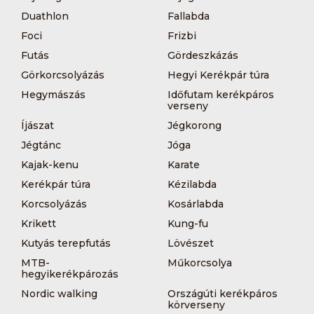
Duathlon
Fallabda
Foci
Frizbi
Futás
Gördeszkázás
Görkorcsolyázás
Hegyi Kerékpár túra
Hegymászás
Időfutam kerékpáros
verseny
Íjászat
Jégkorong
Jégtánc
Jóga
Kajak-kenu
Karate
Kerékpár túra
Kézilabda
Korcsolyázás
Kosárlabda
Krikett
Kung-fu
Kutyás terepfutás
Lövészet
MTB-
Műkorcsolya
hegyikerékpározás
Nordic walking
Országúti kerékpáros
körverseny