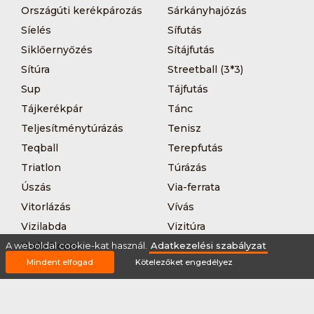
Országúti kerékpározás
Sárkányhajózás
Síelés
Sífutás
Siklőernyőzés
Sítájfutás
Sítúra
Streetball (3*3)
Sup
Tájfutás
Tájkerékpár
Tánc
Teljesítménytúrázás
Tenisz
Teqball
Terepfutás
Triatlon
Túrázás
Úszás
Via-ferrata
Vitorlázás
Vívás
Vizilabda
Vizitúra
Wakeboard
A weboldal cookie-kat használ.
Adatkezelési szabályzat
Mindent elfogad
Kötelezőket engedélyez