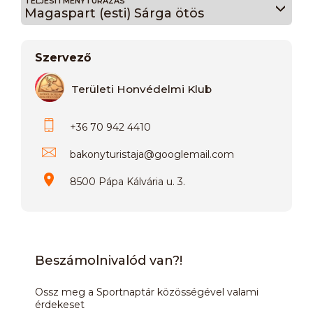
TELJESÍTMÉNYTÚRÁZÁS
Magaspart (esti) Sárga ötös
Szervező
Területi Honvédelmi Klub
+36 70 942 4410
bakonyturistaja
@
googlemail.com
8500 Pápa Kálvária u. 3.
Beszámolnivalód van?!
Ossz meg a Sportnaptár közösségével valami
érdekeset