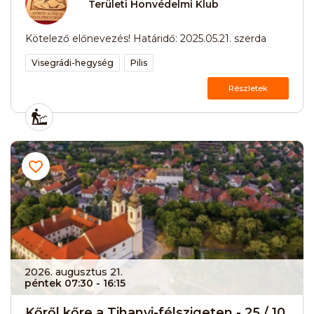
Területi Honvédelmi Klub
Kötelező előnevezés! Határidő: 2025.05.21. szerda
Visegrádi-hegység
Pilis
Részletek
2026. augusztus 21.
péntek 07:30
- 16:15
Kőről kőre a Tihanyi-félszigeten - 25 / 10