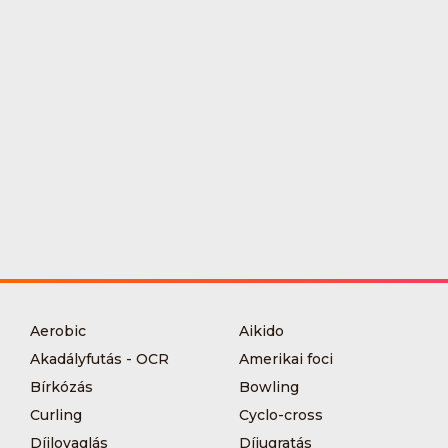
Aerobic
Aikido
Akadályfutás - OCR
Amerikai foci
Bírkózás
Bowling
Curling
Cyclo-cross
Díjlovaglás
Díjugratás