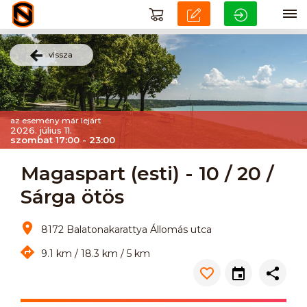
vissza
az esemény már lejárt
2026. július 11.
szombat 17:00 - 23:00
Magaspart (esti) - 10 / 20 /
Sárga ötös
8172 Balatonakarattya Állomás utca
9.1 km / 18.3 km / 5 km