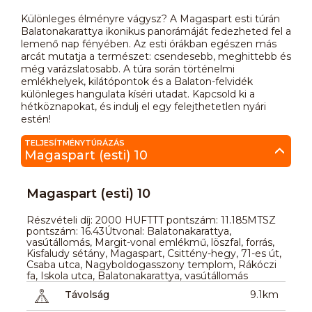
Különleges élményre vágysz? A Magaspart esti túrán
Balatonakarattya ikonikus panorámáját fedezheted fel a
lemenő nap fényében. Az esti órákban egészen más
arcát mutatja a természet: csendesebb, meghittebb és
még varázslatosabb. A túra során történelmi
emlékhelyek, kilátópontok és a Balaton-felvidék
különleges hangulata kíséri utadat. Kapcsold ki a
hétköznapokat, és indulj el egy felejthetetlen nyári
estén!
TELJESÍTMÉNYTÚRÁZÁS
Magaspart (esti) 10
Magaspart (esti) 10
Részvételi díj: 2000 HUFTTT pontszám: 11.185MTSZ
pontszám: 16.43Útvonal: Balatonakarattya,
vasútállomás, Margit-vonal emlékmű, löszfal, forrás,
Kisfaludy sétány, Magaspart, Csittény-hegy, 71-es út,
Csaba utca, Nagyboldogasszony templom, Rákóczi
fa, Iskola utca, Balatonakarattya, vasútállomás
Távolság
9.1km