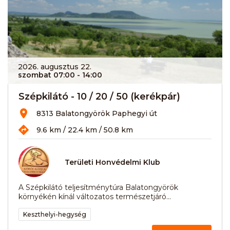
2026. augusztus 22.
szombat 07:00
- 14:00
Szépkilátó - 10 / 20 / 50 (kerékpár)
8313 Balatongyörök Paphegyi út
9.6 km / 22.4 km / 50.8 km
Területi Honvédelmi Klub
A Szépkilátó teljesítménytúra Balatongyörök
környékén kínál változatos természetjáró...
Keszthelyi-hegység