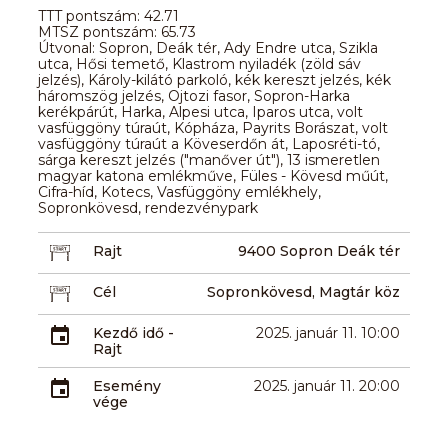
TTT pontszám: 42.71
MTSZ pontszám: 65.73
Útvonal: Sopron, Deák tér, Ady Endre utca, Szikla
utca, Hősi temető, Klastrom nyiladék (zöld sáv
jelzés), Károly-kilátó parkoló, kék kereszt jelzés, kék
háromszög jelzés, Ojtozi fasor, Sopron-Harka
kerékpárút, Harka, Alpesi utca, Iparos utca, volt
vasfüggöny túraút, Kópháza, Payrits Borászat, volt
vasfüggöny túraút a Köveserdőn át, Laposréti-tó,
sárga kereszt jelzés ("manőver út"), 13 ismeretlen
magyar katona emlékműve, Füles - Kövesd műút,
Cifra-híd, Kotecs, Vasfüggöny emlékhely,
Sopronkövesd, rendezvénypark
Rajt
9400 Sopron Deák tér
Cél
Sopronkövesd, Magtár köz
Kezdő idő -
2025. január 11. 10:00
Rajt
Esemény
2025. január 11. 20:00
vége