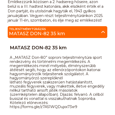
Emlékezzünk közösen a 2. hadsereg hőseire, azon
belül is a III. hadtest katonáira, akik elsőként érték el a
Don partját, és utolsónak hagyták el, 1943 gyilkos
januárjában. Vegyen részt teljesítménytúránkon 2025.
január 11-én, szombaton, és élje meg az emlékezést!
TELJESÍTMÉNYTÚRÁZÁS
MATASZ DON-82 35 km
MATASZ DON-82 35 km
A „MATASZ Don-80” soproni teljesítménytúra sport
rendezvény és történelmi megemlékezés. A
megemlékezés minél mélyebb, élményszerűbb
átélését segíti, hogy az ellenőrzőpontokon katonai
hagyományőrzők teljesítenek szolgálatot. A
hagyományőrző szereplőknél
látható fegyverek szakszerűen hatástalanított,
muzeális fegyverek, vagy makettek, illetve engedély
nélkül tartható airsoft játék másolatok
(üzemképtelen állapotban). Díjazás: felvarró. A célból
busszal és vonattal is visszakuthatnak Sopronba.
Kötelező előnevezés:
https://forms.gle/z7A51WQDujxx73xr9