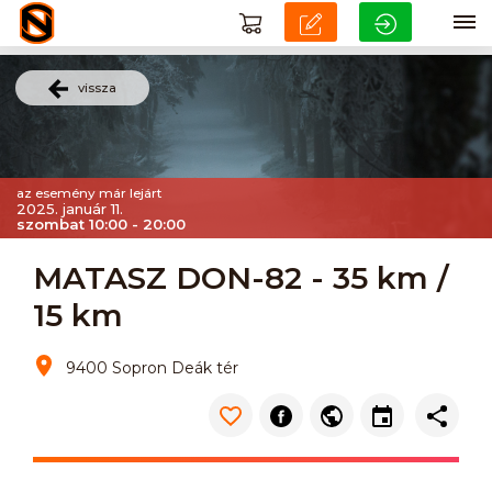
vissza
az esemény már lejárt
2025. január 11.
szombat 10:00 - 20:00
MATASZ DON-82 - 35 km /
15 km
9400 Sopron Deák tér