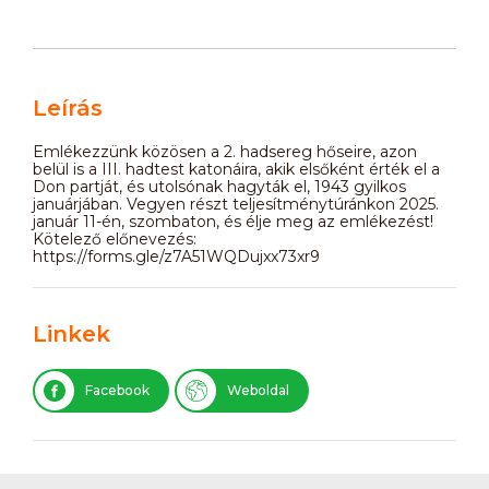
Leírás
Emlékezzünk közösen a 2. hadsereg hőseire, azon
belül is a III. hadtest katonáira, akik elsőként érték el a
Don partját, és utolsónak hagyták el, 1943 gyilkos
januárjában. Vegyen részt teljesítménytúránkon 2025.
január 11-én, szombaton, és élje meg az emlékezést!
Kötelező előnevezés:
https://forms.gle/z7A51WQDujxx73xr9
Linkek
Facebook
Weboldal