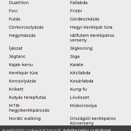
Duathlon
Fallabda
Foci
Frizbi
Futás
Gördeszkázás
Görkorcsolyázás
Hegyi Kerékpár túra
Hegymászás
Időfutam kerékpáros
verseny
Íjászat
Jégkorong
Jégtánc
Jóga
Kajak-kenu
Karate
Kerékpár túra
Kézilabda
Korcsolyázás
Kosárlabda
Krikett
Kung-fu
Kutyás terepfutás
Lövészet
MTB-
Műkorcsolya
hegyikerékpározás
Nordic walking
Országúti kerékpáros
körverseny
A weboldal cookie-kat használ.
Adatkezelési szabályzat