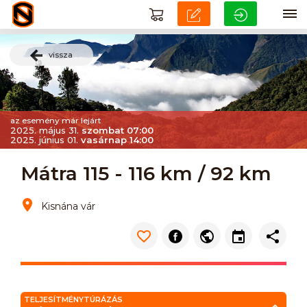
vissza
az esemény már lejárt
2025. május 31.
szombat 07:00
2025. június 01.
vasárnap 14:00
Mátra 115 - 116 km / 92 km
Kisnána vár
TELJESÍTMÉNYTÚRÁZÁS