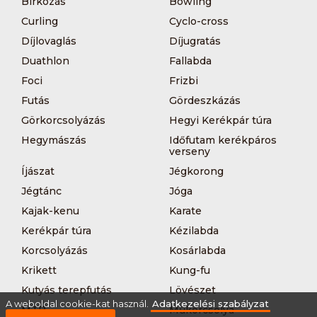
Bírkózás
Bowling
Curling
Cyclo-cross
Díjlovaglás
Díjugratás
Duathlon
Fallabda
Foci
Frizbi
Futás
Gördeszkázás
Görkorcsolyázás
Hegyi Kerékpár túra
Hegymászás
Időfutam kerékpáros
verseny
Íjászat
Jégkorong
Jégtánc
Jóga
Kajak-kenu
Karate
Kerékpár túra
Kézilabda
Korcsolyázás
Kosárlabda
Krikett
Kung-fu
Kutyás terepfutás
Lövészet
A weboldal cookie-kat használ.
Adatkezelési szabályzat
MTB-
Műkorcsolya