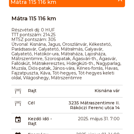
Mátra 115 116 km
Mátra 115 116 km
Részvételi díj: 0 HUF
TTT pontszám: 214.25
MTSZ pontszám: 305
Útvonal: Kisnána, Jagus, Oroszlánvár, Kékestető,
Parádsasvár, Galyatető, Mátralmás, Galyavár,
Galyatető, Hatökör-ura, Mátraháza, Lajosháza,
Mátrszentimre, Szorospatak, Ágasvári-th., Ágasvár,
Fallóskút, Mátrakeresztes, Hidegkúti-th., Nagyparlag,
Muzsla, Diós-patak, János-vára, Kénes-forrás, Havas,
Fajzatpuszta, Káva, Tót-hegyes, Tót-hegyes keleti
oldal, Világoshegy, Mátrszentimre
Rajt
Kisnána vár
Cél
3235 Mátraszentimre II.
Rákóczi Ferenc utca 14
Kezdő idő -
2025. május 31. 7:00
Rajt