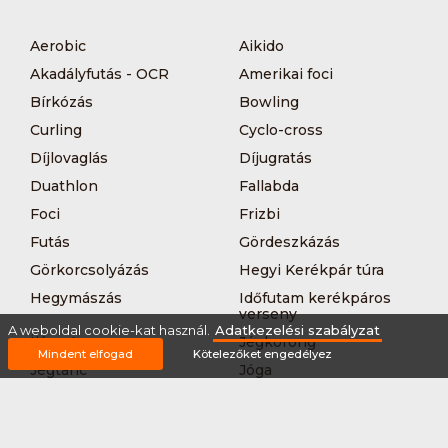
Aerobic
Aikido
Akadályfutás - OCR
Amerikai foci
Bírkózás
Bowling
Curling
Cyclo-cross
Díjlovaglás
Díjugratás
Duathlon
Fallabda
Foci
Frizbi
Futás
Gördeszkázás
Görkorcsolyázás
Hegyi Kerékpár túra
Hegymászás
Időfutam kerékpáros
verseny
A weboldal cookie-kat használ.
Adatkezelési szabályzat
Íjászat
Jégkorong
Mindent elfogad
Kötelezőket engedélyez
Jégtánc
Jóga
Kajak-kenu
Karate
Kerékpár túra
Kézilabda