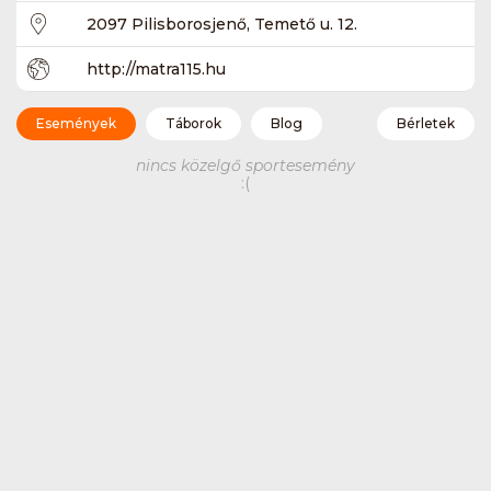
2097 Pilisborosjenő, Temető u. 12.
http://matra115.hu
Események
Táborok
Blog
Bérletek
nincs közelgő sportesemény
:(