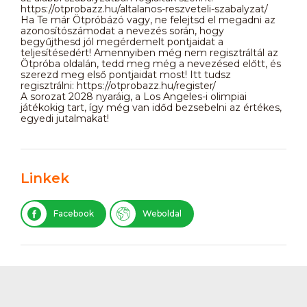
https://otprobazz.hu/altalanos-reszveteli-szabalyzat/
Ha Te már Ötpróbázó vagy, ne felejtsd el megadni az
azonosítószámodat a nevezés során, hogy
begyűjthesd jól megérdemelt pontjaidat a
teljesítésedért! Amennyiben még nem regisztráltál az
Ötpróba oldalán, tedd meg még a nevezésed előtt, és
szerezd meg első pontjaidat most! Itt tudsz
regisztrálni: https://otprobazz.hu/register/
A sorozat 2028 nyaráig, a Los Angeles-i olimpiai
játékokig tart, így még van időd bezsebelni az értékes,
egyedi jutalmakat!
Linkek
Facebook
Weboldal