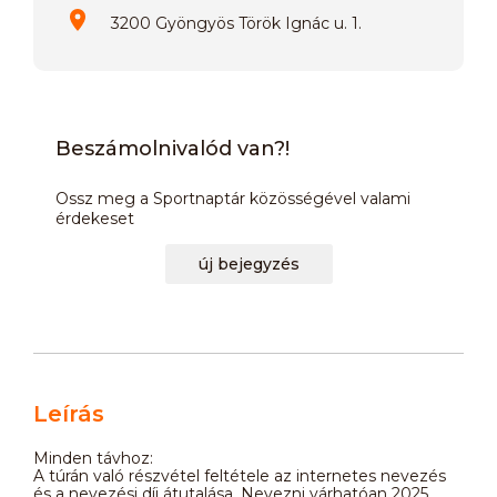
3200 Gyöngyös Török Ignác u. 1.
Beszámolnivalód van?!
Ossz meg a Sportnaptár közösségével valami
érdekeset
új bejegyzés
Leírás
Minden távhoz:
A túrán való részvétel feltétele az internetes nevezés
és a nevezési díj átutalása. Nevezni várhatóan 2025.