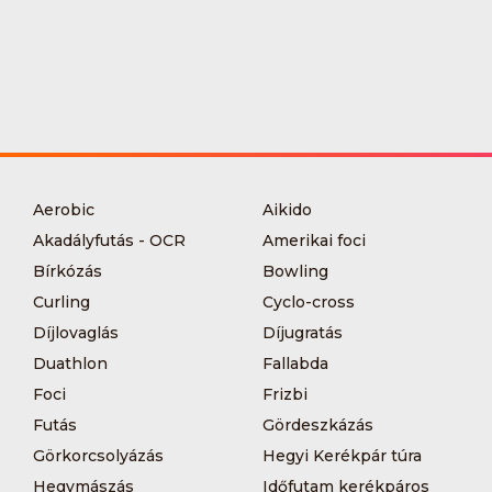
Aerobic
Aikido
Akadályfutás - OCR
Amerikai foci
Bírkózás
Bowling
Curling
Cyclo-cross
Díjlovaglás
Díjugratás
Duathlon
Fallabda
Foci
Frizbi
Futás
Gördeszkázás
Görkorcsolyázás
Hegyi Kerékpár túra
Hegymászás
Időfutam kerékpáros