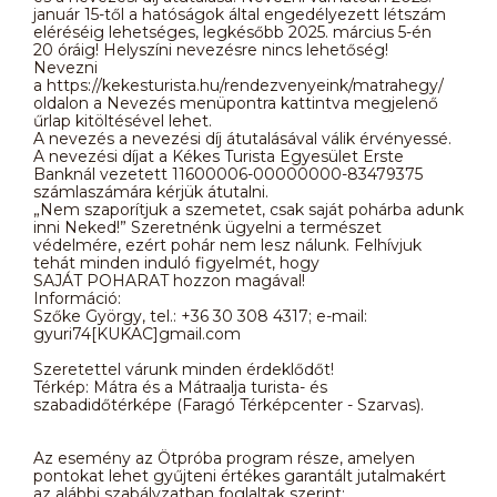
január 15-től a hatóságok által engedélyezett létszám
eléréséig lehetséges, legkésőbb 2025. március 5-én
20 óráig! Helyszíni nevezésre nincs lehetőség!
Nevezni
a https://kekesturista.hu/rendezvenyeink/matrahegy/
oldalon a Nevezés menüpontra kattintva megjelenő
űrlap kitöltésével lehet.
A nevezés a nevezési díj átutalásával válik érvényessé.
A nevezési díjat a Kékes Turista Egyesület Erste
Banknál vezetett 11600006-00000000-83479375
számlaszámára kérjük átutalni.
„Nem szaporítjuk a szemetet, csak saját pohárba adunk
inni Neked!” Szeretnénk ügyelni a természet
védelmére, ezért pohár nem lesz nálunk. Felhívjuk
tehát minden induló figyelmét, hogy
SAJÁT POHARAT hozzon magával!
Információ:
Szőke György, tel.: +36 30 308 4317; e-mail:
gyuri74[KUKAC]gmail.com
Szeretettel várunk minden érdeklődőt!
Térkép: Mátra és a Mátraalja turista- és
szabadidőtérképe (Faragó Térképcenter - Szarvas).
Az esemény az Ötpróba program része, amelyen
pontokat lehet gyűjteni értékes garantált jutalmakért
az alábbi szabályzatban foglaltak szerint: