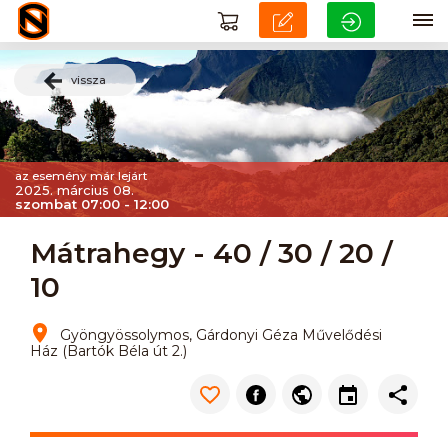
vissza
az esemény már lejárt
2025. március 08.
szombat 07:00 - 12:00
Mátrahegy - 40 / 30 / 20 /
10
Gyöngyössolymos, Gárdonyi Géza Művelődési
Ház (Bartók Béla út 2.)