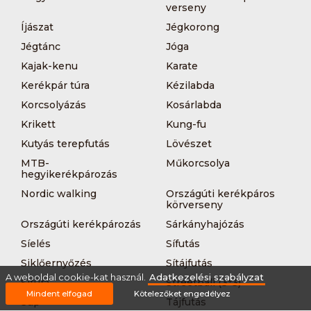
verseny
Íjászat
Jégkorong
Jégtánc
Jóga
Kajak-kenu
Karate
Kerékpár túra
Kézilabda
Korcsolyázás
Kosárlabda
Krikett
Kung-fu
Kutyás terepfutás
Lövészet
MTB-
Műkorcsolya
hegyikerékpározás
Nordic walking
Országúti kerékpáros
körverseny
Országúti kerékpározás
Sárkányhajózás
Síelés
Sífutás
Siklőernyőzés
Sítájfutás
A weboldal cookie-kat használ.
Adatkezelési szabályzat
Sítúra
Streetball (3*3)
Mindent elfogad
Kötelezőket engedélyez
Sup
Tájfutás