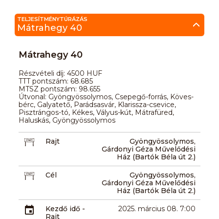
TELJESÍTMÉNYTÚRÁZÁS
Mátrahegy 40
Mátrahegy 40
Részvételi díj: 4500 HUF
TTT pontszám: 68.685
MTSZ pontszám: 98.655
Útvonal: Gyöngyössolymos, Csepegő-forrás, Köves-
bérc, Galyatető, Parádsasvár, Klarissza-csevice,
Pisztrángos-tó, Kékes, Vályus-kút, Mátrafüred,
Haluskás, Gyöngyössolymos
Rajt
Gyöngyössolymos,
Gárdonyi Géza Művelődési
Ház (Bartók Béla út 2.)
Cél
Gyöngyössolymos,
Gárdonyi Géza Művelődési
Ház (Bartók Béla út 2.)
Kezdő idő -
2025. március 08. 7:00
Rajt