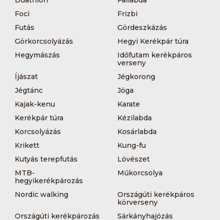
Duathlon
Fallabda
Foci
Frizbi
Futás
Gördeszkázás
Görkorcsolyázás
Hegyi Kerékpár túra
Hegymászás
Időfutam kerékpáros
verseny
Íjászat
Jégkorong
Jégtánc
Jóga
Kajak-kenu
Karate
Kerékpár túra
Kézilabda
Korcsolyázás
Kosárlabda
Krikett
Kung-fu
Kutyás terepfutás
Lövészet
MTB-
Műkorcsolya
hegyikerékpározás
Nordic walking
Országúti kerékpáros
körverseny
Országúti kerékpározás
Sárkányhajózás