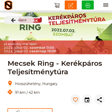
vissza
az esemény már lejárt
2022. július 02.
szombat 11:00
2022. július 03.
vasárnap 19:00
Mecsek Ring - Kerékpáros
Teljesítménytúra
Hosszúhetény, Hungary
91 km / 42 km