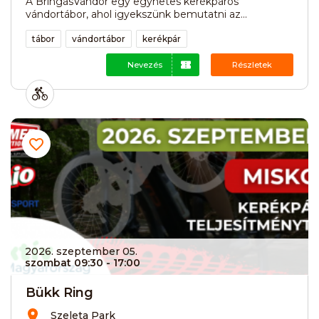
A BringásVándor egy egyhetes kerékpáros
vándortábor, ahol igyekszünk bemutatni az...
tábor
vándortábor
kerékpár
Nevezés
Részletek
2026. szeptember 05.
szombat 09:30
- 17:00
Bükk Ring
Szeleta Park