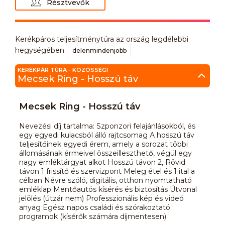
Résztvevők
Kerékpáros teljesítménytúra az ország legdélebbi
hegységében.
delenmindenjobb
KERÉKPÁR TÚRA - KÖZÖSSÉGI
Mecsek Ring - Hosszú táv
Mecsek Ring - Hosszú táv
Nevezési díj tartalma: Szponzori felajánlásokból, és
egy egyedi kulacsból álló rajtcsomag A hosszú táv
teljesítőinek egyedi érem, amely a sorozat többi
állomásának érmeivel összeilleszthető, végül egy
nagy emléktárgyat alkot Hosszú távon 2, Rövid
távon 1 frissítő és szervizpont Meleg étel és 1 ital a
célban Névre szóló, digitális, otthon nyomtatható
emléklap Mentőautós kísérés és biztosítás Útvonal
jelölés (útzár nem) Professzionális kép és videó
anyag Egész napos családi és szórakoztató
programok (kísérők számára díjmentesen)