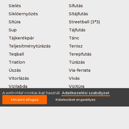
Síelés
Sífutás
Siklőernyőzés
Sítájfutás
Sítúra
Streetball (3*3)
Sup
Tájfutás
Tájkerékpár
Tánc
Teljesítménytúrázás
Tenisz
Teqball
Terepfutás
Triatlon
Túrázás
Úszás
Via-ferrata
Vitorlázás
Vívás
Vizilabda
Vizitúra
A weboldal cookie-kat használ.
Adatkezelési szabályzat
Wakeboard
Mindent elfogad
Kötelezőket engedélyez
Rólunk
Szervezőknek / Egyesületeknek