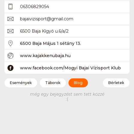
06306829054
bajaivizisport
@
gmail.com
6500 Baja Kígyó u.6/a/2
6500 Baja Május 1 sétány 13.
www.kajakkenubaja.hu
www.facebook.com/Mogyi Bajai Vízisport Klub
Események
Táborok
Blog
Bérletek
még egy bejegyzést sem tett közzé
:(