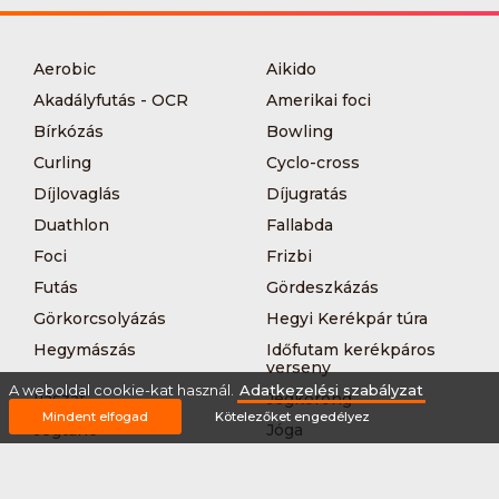
Aerobic
Aikido
Akadályfutás - OCR
Amerikai foci
Bírkózás
Bowling
Curling
Cyclo-cross
Díjlovaglás
Díjugratás
Duathlon
Fallabda
Foci
Frizbi
Futás
Gördeszkázás
Görkorcsolyázás
Hegyi Kerékpár túra
Hegymászás
Időfutam kerékpáros
verseny
A weboldal cookie-kat használ.
Adatkezelési szabályzat
Íjászat
Jégkorong
Mindent elfogad
Kötelezőket engedélyez
Jégtánc
Jóga
Kajak-kenu
Karate
Kerékpár túra
Kézilabda