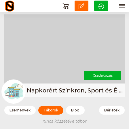
Csatlakozás
Napkorért Szinkron, Sport és Életmód Egyesület
Események
Táborok
Blog
Bérletek
nincs közzétéve tábor
:(