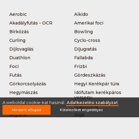
Aerobic
Aikido
Akadályfutás - OCR
Amerikai foci
Bírkózás
Bowling
Curling
Cyclo-cross
Díjlovaglás
Díjugratás
Duathlon
Fallabda
Foci
Frizbi
Futás
Gördeszkázás
Görkorcsolyázás
Hegyi Kerékpár túra
Hegymászás
Időfutam kerékpáros
verseny
A weboldal cookie-kat használ.
Adatkezelési szabályzat
Íjászat
Jégkorong
Mindent elfogad
Kötelezőket engedélyez
Jégtánc
Jóga
Kajak-kenu
Karate
Kerékpár túra
Kézilabda