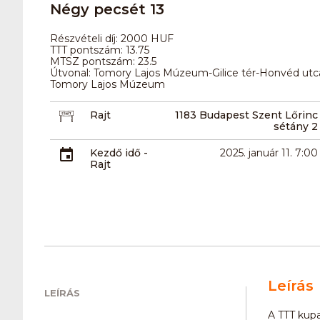
Négy pecsét 13
Részvételi díj: 2000 HUF
TTT pontszám: 13.75
MTSZ pontszám: 23.5
Útvonal: Tomory Lajos Múzeum-Gilice tér-Honvéd utc
Tomory Lajos Múzeum
Rajt
1183 Budapest Szent Lőrinc
sétány 2
Kezdő idő -
2025. január 11. 7:00
Rajt
Leírás
LEÍRÁS
A TTT kupa