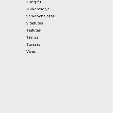
Kung-fu
Műkorcsolya
Sárkányhajózás
Sítájfutás
Tájfutás
Tenisz
Túrázás
Vívás