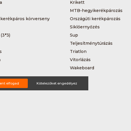
a
Krikett
MTB-hegyikerékpározás
 kerékpáros körverseny
Országúti kerékpározás
Siklőernyőzés
 (3*3)
Sup
Teljesítménytúrázás
s
Triatlon
a
Vitorlázás
Wakeboard
ent elfogad
Kötelezőket engedélyez
ting ajánlat
tételek
Impresszum
Bővítmények
Partnereink