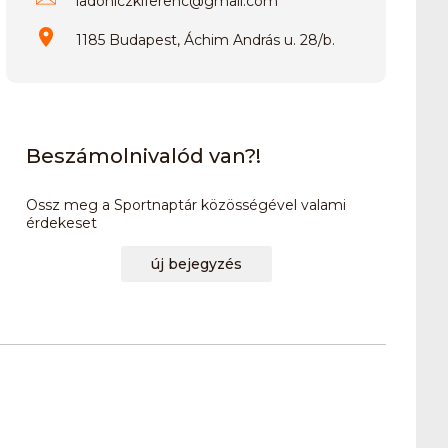
ladoniczkiferenc
@
gmail.com
1185 Budapest, Áchim András u. 28/b.
Beszámolnivalód van?!
Ossz meg a Sportnaptár közösségével valami
érdekeset
új bejegyzés