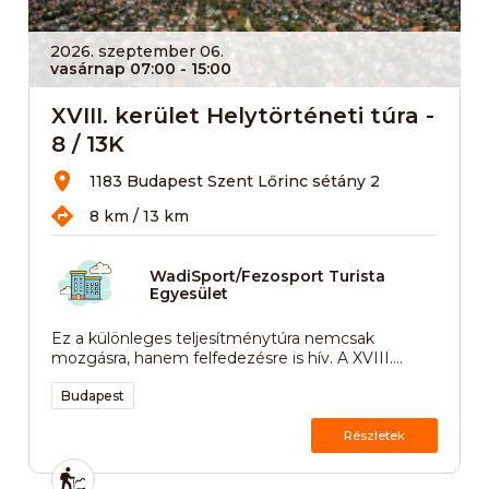
2026. szeptember 06.
vasárnap 07:00
- 15:00
XVIII. kerület Helytörténeti túra -
8 / 13K
1183 Budapest Szent Lőrinc sétány 2
8 km / 13 km
WadiSport/Fezosport Turista
Egyesület
Ez a különleges teljesítménytúra nemcsak
mozgásra, hanem felfedezésre is hív. A XVIII....
Budapest
Részletek