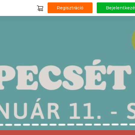
Regisztráció
Bejelentkezé