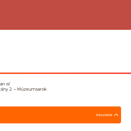
n is!
 sétány 2. – Múzeumsarok
Részletek