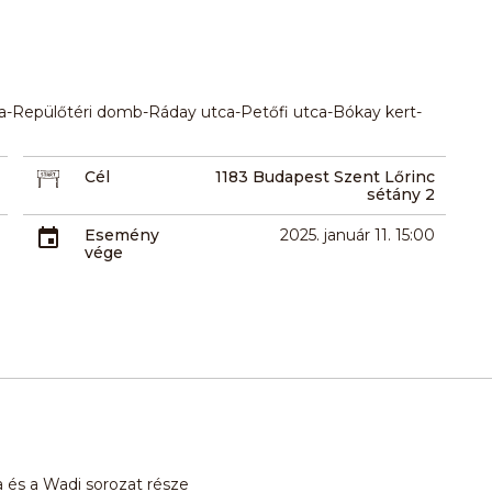
a-Repülőtéri domb-Ráday utca-Petőfi utca-Bókay kert-
Cél
1183 Budapest Szent Lőrinc
sétány 2
Esemény
2025. január 11. 15:00
vége
 és a Wadi sorozat része