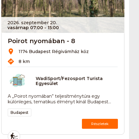
2026. szeptember 20.
vasárnap 07:00
- 15:00
Poirot nyomában - 8
1174 Budapest Régivámház köz
8 km
WadiSport/Fezosport Turista
Egyesület
A „Poirot nyomában” teljesítménytúra egy
különleges, tematikus élményt kínál Budapest...
Budapest
Részletek