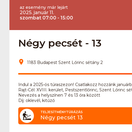
az esemény már lejárt
2025. január 11.
szombat 07:00 - 15:00
Négy pecsét - 13
1183 Budapest Szent Lőrinc sétány 2
Indul a 2025-ös túraszezon! Csatlakozz hozzánk januárba
Rajt-Cél: XVIII. kerület, Pestszentlőrinc, Szent Lőrinc
Nevezés a helyszínen 7 és 13 óra között
Díj: oklevél, kitűző
TELJESÍTMÉNYTÚRÁZÁS
Négy pecsét 13