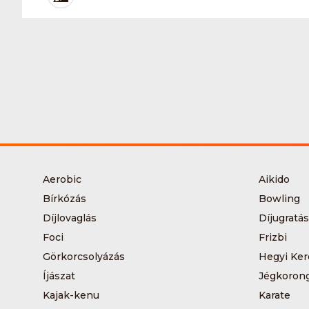
Aerobic
Aikido
Bírkózás
Bowling
Díjlovaglás
Díjugratás
Foci
Frizbi
Görkorcsolyázás
Hegyi Ker
Íjászat
Jégkoron
Kajak-kenu
Karate