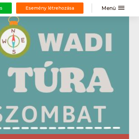
Menü
s
Esemény létrehozása