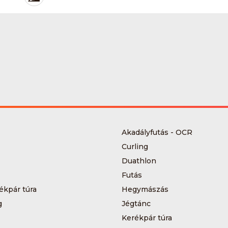
Akadályfutás - OCR
Curling
Duathlon
Futás
ékpár túra
Hegymászás
g
Jégtánc
Kerékpár túra