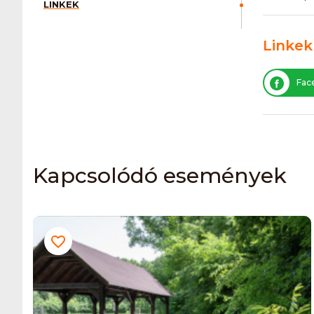
LINKEK
Linkek
Fac
Kapcsolódó események