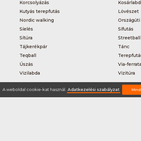
Korcsolyázás
Kosárlabd
Kutyás terepfutás
Lövészet
Nordic walking
Országúti
Síelés
Sífutás
Sítúra
Streetball
Tájkerékpár
Tánc
Teqball
Terepfutá
Úszás
Via-ferrat
Vizilabda
Vizitúra
A weboldal cookie-kat használ.
Adatkezelési szabályzat
Mind
Rólunk
Szervezőknek / Egyesületeknek
Marke
Adatkezelési szabályzat
Általános Szerződési Fel
2026 © Minden jog fenntartva Sportnaptar.hu Nonprofit Kft.