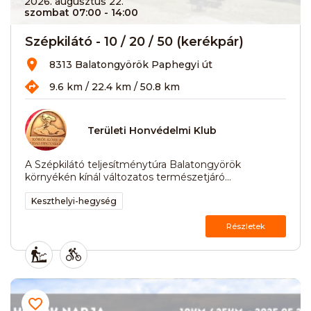
2026. augusztus 22.
szombat 07:00
- 14:00
Szépkilátó - 10 / 20 / 50 (kerékpár)
8313 Balatongyörök Paphegyi út
9.6 km / 22.4 km / 50.8 km
Területi Honvédelmi Klub
A Szépkilátó teljesítménytúra Balatongyörök
környékén kínál változatos természetjáró...
Keszthelyi-hegység
Részletek