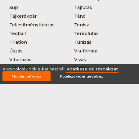
Sup
Tájfutás
Tájkerékpár
Tánc
Teljesítménytúrázás
Tenisz
Teqball
Terepfutás
Triatlon
Túrázás
Úszás
Via-ferrata
Vitorlázás
Vívás
Vizilabda
Vizitúra
A weboldal cookie-kat használ.
Adatkezelési szabályzat
Mindent elfogad
Kötelezőket engedélyez
Wakeboard
Rólunk
Szervezőknek / Egyesületeknek
Marketing ajánlat
Adatkezelési szabályzat