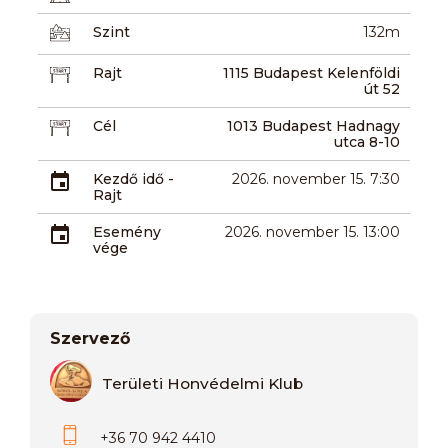
Szint
132m
Rajt
1115 Budapest Kelenföldi
út 52
Cél
1013 Budapest Hadnagy
utca 8-10
Kezdő idő -
2026. november 15. 7:30
Rajt
Esemény
2026. november 15. 13:00
vége
Szervező
Területi Honvédelmi Klub
+36 70 942 4410