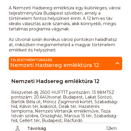
A Nemzeti Hadsereg emléktúra egy különleges, városi
teljesítménytúra Budapest szívében, amely a
történelem fontos helyszíneit érinti. A 12 km-es táv
ideális választás azok számára, akik könnyebb, mégis
tartalmas programra vágynak.
Az útvonal során ikonikus városi pontokon haladhatsz
át, miközben megismerheted a magyar történelem
emlékeit és helyszíneit.
TELJESÍTMÉNYTÚRÁZÁS
Nemzeti Hadsereg emléktúra 12
Nemzeti Hadsereg emléktúra 12
Részvételi díj: 2500 HUFTTT pontszám: 13.98MTSZ
pontszám: 20.64Útvonal: Budapest, Lakat Söröző,
Bartók Béla út, Móricz Zsigmond körtét, Szabadság-
híd, Kálvin tér, kiskörút, Deák tér, Hazatérés
temploma, Nemzeti Vértanúk emlékműve, Tisza
István szobra, Országház, Március 15 tér, Szabadság-
híd, Gellért tér, Budapest, Rácfürdő
Távolság
12km