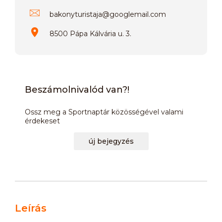
bakonyturistaja
@
googlemail.com
8500 Pápa Kálvária u. 3.
Beszámolnivalód van?!
Ossz meg a Sportnaptár közösségével valami
érdekeset
új bejegyzés
Leírás