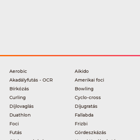
Aerobic
Aikido
Akadályfutás - OCR
Amerikai foci
Bírkózás
Bowling
Curling
Cyclo-cross
Díjlovaglás
Díjugratás
Duathlon
Fallabda
Foci
Frizbi
Futás
Gördeszkázás