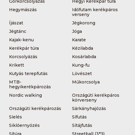
Görkorcsolyázás
Hegyi Kerékpár túra
Hegymászás
Időfutam kerékpáros
verseny
Íjászat
Jégkorong
Jégtánc
Jóga
Kajak-kenu
Karate
Kerékpár túra
Kézilabda
Korcsolyázás
Kosárlabda
Krikett
Kung-fu
Kutyás terepfutás
Lövészet
MTB-
Műkorcsolya
hegyikerékpározás
Nordic walking
Országúti kerékpáros
körverseny
Országúti kerékpározás
Sárkányhajózás
Síelés
Sífutás
Siklőernyőzés
Sítájfutás
Sítúra
Streetball (3*3)