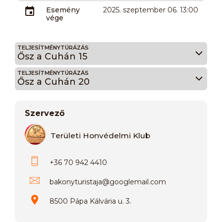
Esemény
2025. szeptember 06. 13:00
vége
TELJESÍTMÉNYTÚRÁZÁS
Ősz a Cuhán 15
TELJESÍTMÉNYTÚRÁZÁS
Ősz a Cuhán 20
Szervező
Területi Honvédelmi Klub
+36 70 942 4410
bakonyturistaja
@
googlemail.com
8500 Pápa Kálvária u. 3.