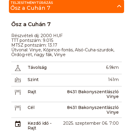
TELJESÍTMÉNYTÚRÁZÁS
Ősz a Cuhán 7
Ősz a Cuhán 7
Részvételi díj: 2000 HUF
TTT pontszám: 9.015
MTSZ pontszám: 13.17
Útvonal: Vinye, Kőpince-forrás, Alsó-Cuha-szurdok,
Ördög-rét, nagy fák, Vinye
Távolság
6.9km
Szint
141m
Rajt
8431 Bakonyszentlászló
Vinye
Cél
8431 Bakonyszentlászló
Vinye
Kezdő idő -
2025. szeptember 06. 7:00
Rajt