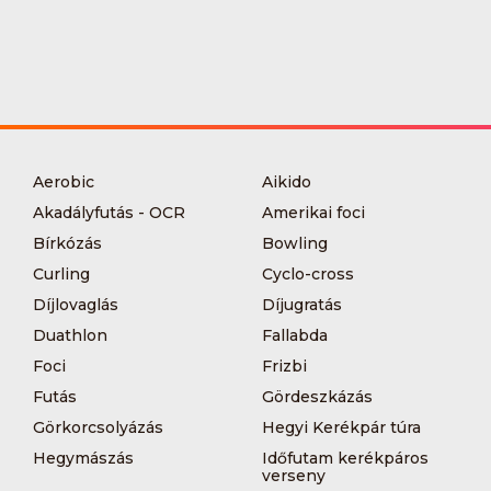
Aerobic
Aikido
Akadályfutás - OCR
Amerikai foci
Bírkózás
Bowling
Curling
Cyclo-cross
Díjlovaglás
Díjugratás
Duathlon
Fallabda
Foci
Frizbi
Futás
Gördeszkázás
Görkorcsolyázás
Hegyi Kerékpár túra
Hegymászás
Időfutam kerékpáros
verseny