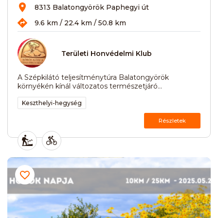
8313 Balatongyörök Paphegyi út
9.6 km / 22.4 km / 50.8 km
Területi Honvédelmi Klub
A Szépkilátó teljesítménytúra Balatongyörök
környékén kínál változatos természetjáró...
Keszthelyi-hegység
Részletek