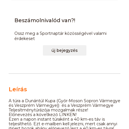
Beszámolnivalód van?!
Ossz meg a Sportnaptár közösségével valami
érdekeset
új bejegyzés
Leírás
A túra a Dunántúl Kupa (Győr-Moson Sopron Vármegye
és Veszprém Vármegye)) és a Veszprém Vármegye
Teljesítménytúrázója mozgalmak része!
Előnevezés a következő LINKEN!
Ezen a napon instant túraként a 40 km-es táv is
teljesíthető. Ezt e-mailben kell jelezni, mert csak annyi
itinert hozok ahány előnevező lesz a 40 km-es távra!