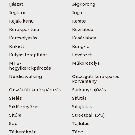
Íjászat
Jégkorong
Jégtánc
Jóga
Kajak-kenu
Karate
Kerékpár túra
Kézilabda
Korcsolyázás
Kosárlabda
Krikett
Kung-fu
Kutyás terepfutás
Lövészet
MTB-
Műkorcsolya
hegyikerékpározás
Nordic walking
Országúti kerékpáros
körverseny
Országúti kerékpározás
Sárkányhajózás
Síelés
Sífutás
Siklőernyőzés
Sítájfutás
Sítúra
Streetball (3*3)
Sup
Tájfutás
Tájkerékpár
Tánc