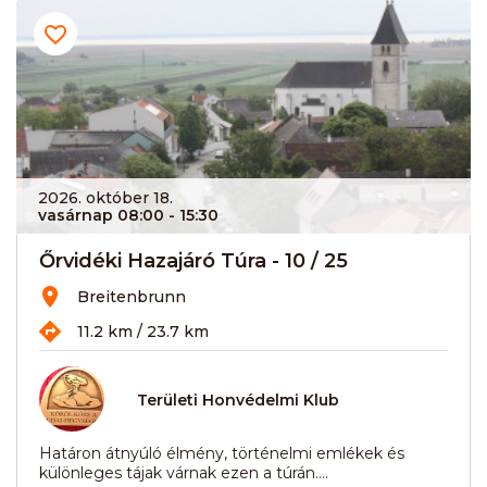
2026. október 18.
vasárnap 08:00
- 15:30
Őrvidéki Hazajáró Túra - 10 / 25
Breitenbrunn
11.2 km / 23.7 km
Területi Honvédelmi Klub
Határon átnyúló élmény, történelmi emlékek és
különleges tájak várnak ezen a túrán....