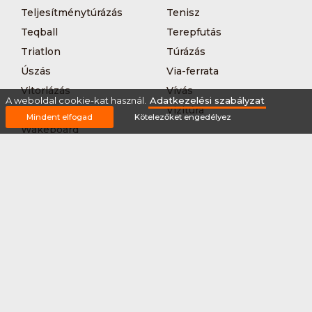
Teljesítménytúrázás
Tenisz
Teqball
Terepfutás
Triatlon
Túrázás
Úszás
Via-ferrata
Vitorlázás
Vívás
A weboldal cookie-kat használ.
Adatkezelési szabályzat
Vizilabda
Vizitúra
Mindent elfogad
Kötelezőket engedélyez
Wakeboard
Rólunk
Szervezőknek / Egyesületeknek
Marketing ajánlat
Adatkezelési szabályzat
Általános Szerződési Feltételek
Impresszum
Bővítmények
Partnereink