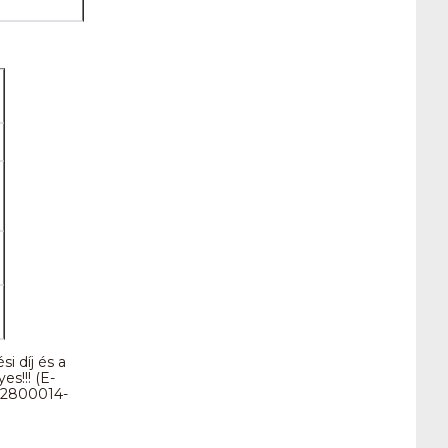
i díj és a
s!!! (E-
 52800014-