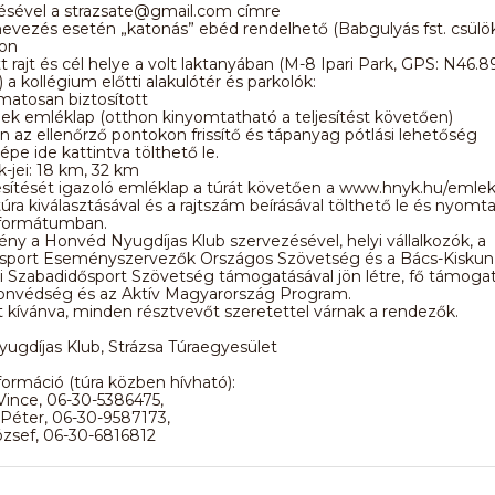
désével a strazsate@gmail.com címre
evezés esetén „katonás” ebéd rendelhető (Babgulyás fst. csülö
ron
t rajt és cél helye a volt laktanyában (M-8 Ipari Park, GPS: N46.8
 a kollégium előtti alakulótér és parkolók:
matosan biztosított
k emléklap (otthon kinyomtatható a teljesítést követően)
án az ellenőrző pontokon frissítő és tápanyag pótlási lehetőség
épe ide kattintva tölthető le.
ck-jei: 18 km, 32 km
jesítését igazoló emléklap a túrát követően a www.hnyk.hu/emlek
 túra kiválasztásával és a rajtszám beírásával tölthető le és nyomt
 formátumban.
ny a Honvéd Nyugdíjas Klub szervezésével, helyi vállalkozók, a
sport Eseményszervezők Országos Szövetség és a Bács-Kiskun
 Szabadidősport Szövetség támogatásával jön létre, fő támoga
nvédség és az Aktív Magyarország Program.
t kívánva, minden résztvevőt szeretettel várnak a rendezők.
ugdíjas Klub, Strázsa Túraegyesület
formáció (túra közben hívható):
nce, 06-30-5386475,
éter, 06-30-9587173,
zsef, 06-30-6816812