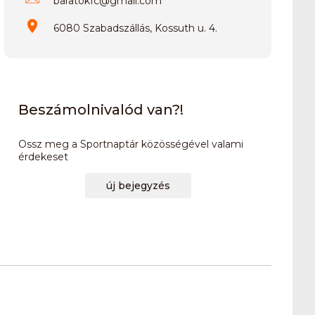
baratokfc
@
gmail.com
6080 Szabadszállás, Kossuth u. 4.
Beszámolnivalód van?!
Ossz meg a Sportnaptár közösségével valami
érdekeset
új bejegyzés