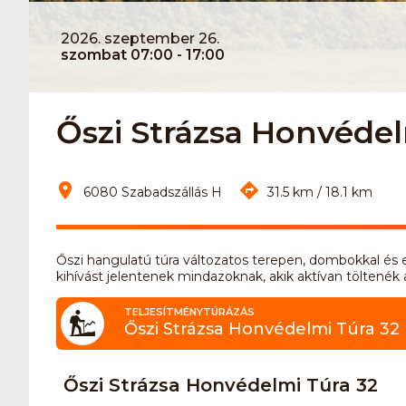
2026. szeptember 26.
szombat 07:00 - 17:00
Őszi Strázsa Honvédelm
6080 Szabadszállás H
31.5 km / 18.1 km
Őszi hangulatú túra változatos terepen, dombokkal és 
kihívást jelentenek mindazoknak, akik aktívan töltenék
TELJESÍTMÉNYTÚRÁZÁS
Őszi Strázsa Honvédelmi Túra 32
Őszi Strázsa Honvédelmi Túra 32