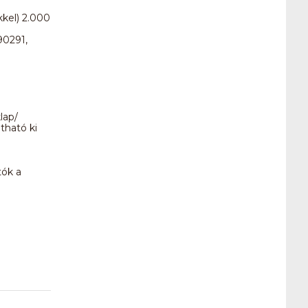
kkel) 2.000
90291,
lap/
atható ki
tók a