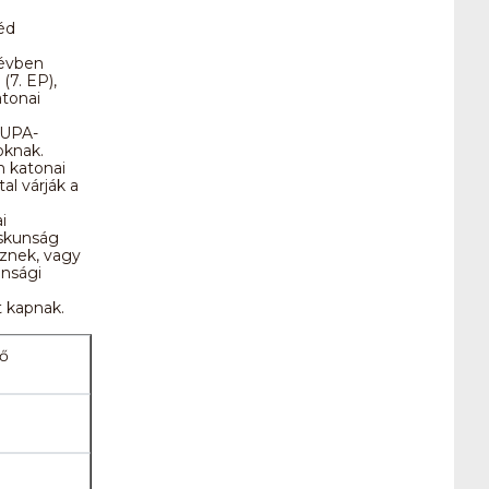
éd
 évben
(7. EP),
atonai
KUPA-
oknak.
n katonai
al várják a
i
iskunság
eznek, vagy
unsági
t kapnak.
dő