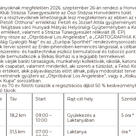
nyoknak megfelelően 2026. szeptember 26-án rendezi a Honv
Klub Strázsa Túraegyesülete az Őszi Strázsa Honvédelmi túrát.
rán a résztvevőknek lehetőségük lesz megtekinteni az ebben az
Petőfi Otthona” emlékház Petőfi és József Attila gyűjteményét 
 felújításra váró Hunyadi Mátyás Helyőrségi Gyűjteményben a K
emlékeit, valamint a Strázsa Túraegyesület relikviáit (8. EP).
ény része az „Ötpróbával Los Angelesbe”, a „CARTOGRAPHIA 
Világ Gyalogló Nap” és az „Európai Sporthét” rendezvénysorozat
 tervei szerint az Erdei-pihenőben kemencés lángossal, a célba
felszerelés- és haditechnikai eszköz bemutatóval és toborzó pontt
 de bemutatkozik a Birkás Borház is a legújabb termékeivel.
k várják baráti társaságok, munkahelyi kollektívák, iskolák, katona
k csapatait, valamint mindenkit, aki szereti a túrázást, a Felső K
 értékeit, akik pályaválasztás előtt állnak, pálya módosítást terv
retnének gyűjteni az „Ötpróbával Los Angelesbe”, vagy a „Kisk
k Kupa” sorozatban.
ti és 70 év fölötti túrázók a regisztrációs díjból 50 % kedvezmény
ó távok:
e
Táv
Start
Rajt-cél hely
Szinti
18,2 km
09:00 –
Gyülekezés a
5 óra *
10:00
Laktanyában
31,5 km
07:00 –
Laktanya
óra *