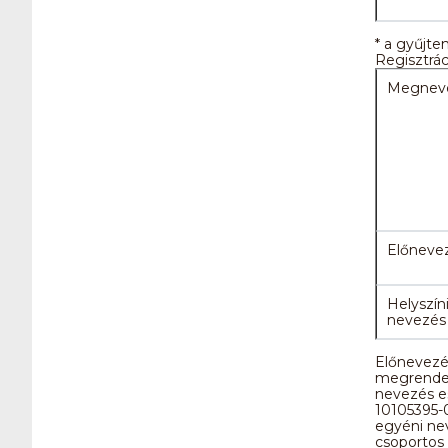
* a gyűjte
Regisztrác
Megnev
Előneve
Helyszín
nevezés
Előnevezés
megrendelt
nevezés e
10105395
egyéni nev
csoportos 