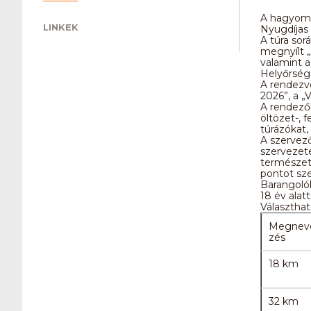
A hagyomá
LINKEK
Nyugdíjas 
A túra so
megnyílt „
valamint a
Helyőrség 
A rendezv
2026”, a „
A rendezők
öltözet-, 
túrázókat,
A szervező
szervezete
természeti
pontot sze
Barangoló
18 év alat
Választhat
Megnev
zés
18 km
32 km