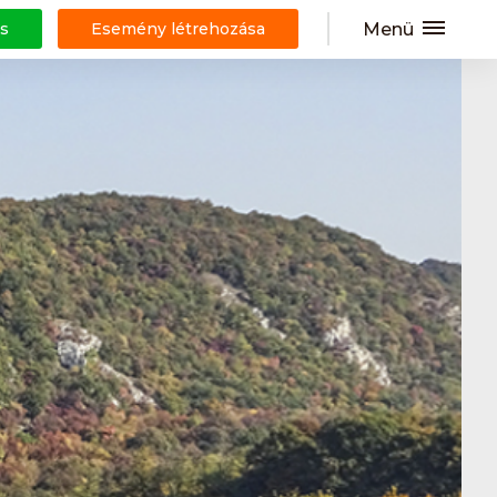
Menü
s
Esemény létrehozása