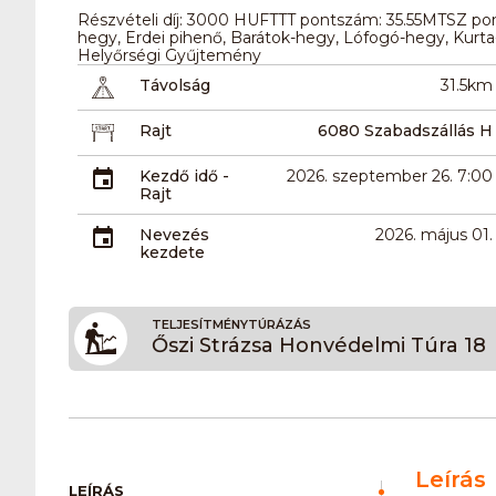
Részvételi díj: 3000 HUFTTT pontszám: 35.55MTSZ pon
hegy, Erdei pihenő, Barátok-hegy, Lófogó-hegy, Kur
Helyőrségi Gyűjtemény
Távolság
31.5km
Rajt
6080 Szabadszállás H
Kezdő idő -
2026. szeptember 26. 7:00
Rajt
Nevezés
2026. május 01.
kezdete
TELJESÍTMÉNYTÚRÁZÁS
Őszi Strázsa Honvédelmi Túra 18
Leírás
LEÍRÁS