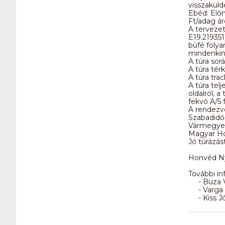
visszakül
Ebéd: Előn
Ft/adag á
A tervezet
E19.219351)
büfé folya
mindenkine
A túra sor
A túra térk
A túra tra
A túra tel
oldalról, a
fekvő A/5
A rendezvé
Szabadidő
Vármegyei
Magyar Ho
Jó túrázás
Honvéd Ny
További in
- Buza Vi
- Varga P
- Kiss Jó