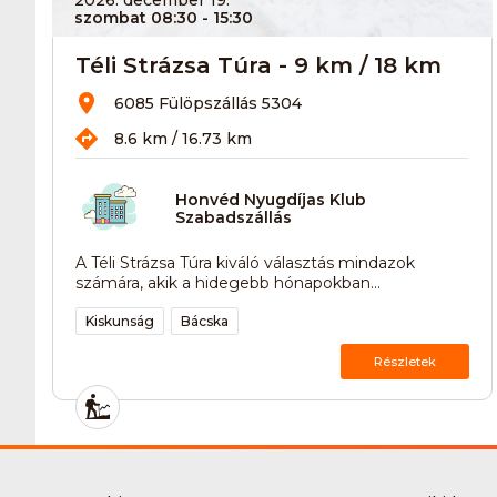
szombat 08:30
- 15:30
Téli Strázsa Túra - 9 km / 18 km
6085 Fülöpszállás 5304
8.6 km / 16.73 km
Honvéd Nyugdíjas Klub
Szabadszállás
A Téli Strázsa Túra kiváló választás mindazok
számára, akik a hidegebb hónapokban...
Kiskunság
Bácska
Részletek