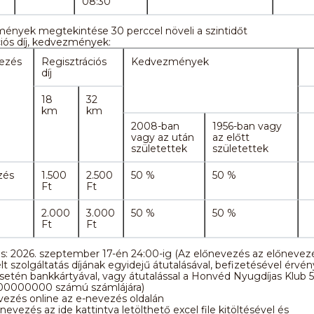
08:30
mények megtekintése 30 perccel növeli a szintidőt
iós díj, kedvezmények:
ezés
Regisztrációs
Kedvezmények
díj
18
32
km
km
2008-ban
1956-ban vagy
vagy az után
az előtt
születettek
születettek
zés
1.500
2.500
50 %
50 %
Ft
Ft
i
2.000
3.000
50 %
50 %
Ft
Ft
: 2026. szeptember 17-én 24:00-ig (Az előnevezés az előnevezés
 szolgáltatás díjának egyidejű átutalásával, befizetésével érvénye
setén bankkártyával, vagy átutalással a Honvéd Nyugdíjas Klub
-00000000 számú számlájára)
ezés online az e-nevezés oldalán
nevezés az ide kattintva letölthető excel file kitöltésével és