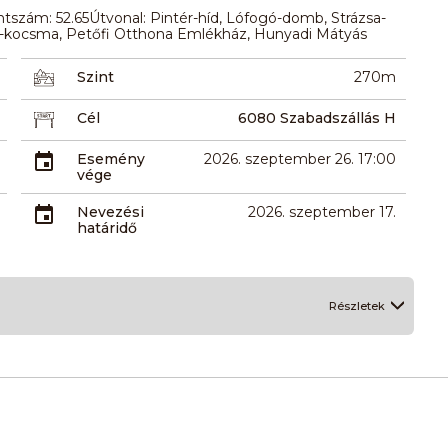
tszám: 52.65Útvonal: Pintér-híd, Lófogó-domb, Strázsa-
ta-kocsma, Petőfi Otthona Emlékház, Hunyadi Mátyás
Szint
270m
Cél
6080 Szabadszállás H
Esemény
2026. szeptember 26. 17:00
vége
Nevezési
2026. szeptember 17.
határidő
Részletek