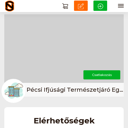
Csatlakozás
Pécsi Ifjúsági Természetjáró Egyesület (PITE)
Elérhetőségek