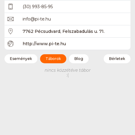
(30) 993-85-95
info
@
pi-te.hu
7762 Pécsudvard, Felszabadulás u. 71.
http://www.pi-te.hu
Események
Táborok
Blog
Bérletek
nincs közzétéve tábor
:(