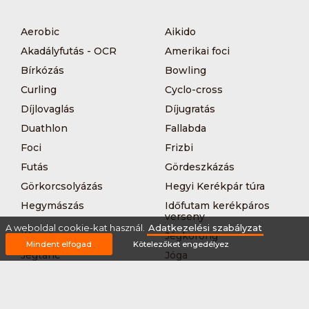
Aerobic
Aikido
Akadályfutás - OCR
Amerikai foci
Bírkózás
Bowling
Curling
Cyclo-cross
Díjlovaglás
Díjugratás
Duathlon
Fallabda
Foci
Frizbi
Futás
Gördeszkázás
Görkorcsolyázás
Hegyi Kerékpár túra
Hegymászás
Időfutam kerékpáros
verseny
A weboldal cookie-kat használ.
Adatkezelési szabályzat
Íjászat
Jégkorong
Mindent elfogad
Kötelezőket engedélyez
Jégtánc
Jóga
Kajak-kenu
Karate
Kerékpár túra
Kézilabda