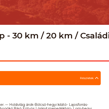
app - 30 km / 20 km / Csalá
Részletek
r. –- Holdvilág árok-Bölcső-hegyi kilátó- Lajosforrás-
Dobogókő,Báró Eötvös Lóránd menedékház- Lom-hegyi