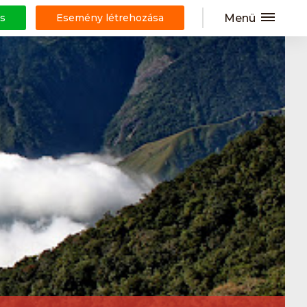
Menü
s
Esemény létrehozása