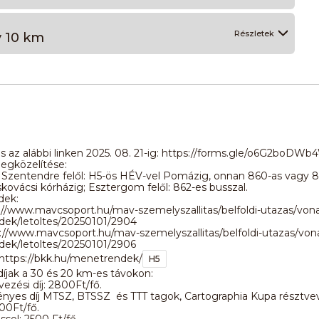
Részletek
áv 10 km
s az alábbi linken 2025. 08. 21-ig: https://forms.gle/o6G2boD
egközelítése:
 Szentendre felől: H5-ös HÉV-vel Pomázig, onnan 860-as vagy 8
skovácsi kórházig; Esztergom felől: 862-es busszal.
dek:
://www.mavcsoport.hu/mav-szemelyszallitas/belfoldi-utazas/vonal
ek/letoltes/20250101/2904
://www.mavcsoport.hu/mav-szemelyszallitas/belfoldi-utazas/vona
ek/letoltes/20250101/2906
 https://bkk.hu/menetrendek/
H5
íjak a 30 és 20 km-es távokon:
ezési díj: 2800Ft/fő.
yes díj MTSZ, BTSSZ és TTT tagok, Cartographia Kupa résztve
00Ft/fő.
sel: 2500 Ft/fő