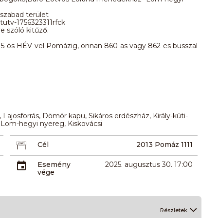
 szabad terület
tutv-1756323311rfck
e szóló kitűző.
 H5-ös HÉV-vel Pomázig, onnan 860-as vagy 862-es busszal
, Lajosforrás, Dömör kapu, Sikáros erdészház, Király-kúti-
Lom-hegyi nyereg, Kiskovácsi
Cél
2013 Pomáz 1111
Esemény
2025. augusztus 30. 17:00
vége
Részletek