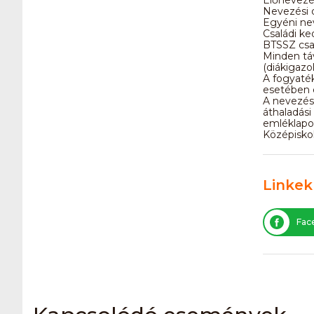
Nevezési d
Egyéni nev
Családi k
BTSSZ csap
Minden táv
(diákigazo
A fogyaték
esetében e
A nevezési
áthaladási 
emléklapo
Középiskol
Linkek
Fac