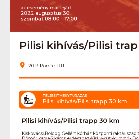
az esemény már lejárt
2025. augusztus 30.
szombat 08:00 - 17:00
Pilisi kihívás/Pilisi tr
2013 Pomáz 1111
TELJESÍTMÉNYTÚRÁZÁS
Pilisi kihívás/Pilisi trapp 30 km
Pilisi kihívás/Pilisi trapp 30 km
Kiskovácsi,Boldog Gellért kórház központi raktár szab.te
Dömör kapu-Sikáros erdészház-Király-kúti-kunyhó- 