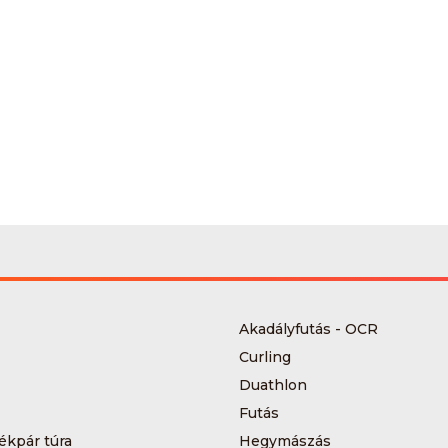
Akadályfutás - OCR
Curling
Duathlon
Futás
ékpár túra
Hegymászás