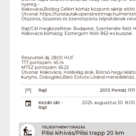
nyereg -
Kiskovácsi,Boldog Gellért kórház központi raktár előtti
Útvonal: https://turistautak.openstreetmap.hu/mentet
Ötszörös, tízszeres és tizenötszörös teljesítőknek névr
Rajt/Cél megközelítése: Budapest, Szentendre felől:
Kiskovácsi kórházig; Esztergom felől: 862-es busszal.
Részvételi díj: 2800 HUF
TTT pontszám: 45.14
MTSZ pontszám: 65.22
Útvonal: Kiskovácsi, Holdvilág árok, Bölcső-hegyi kilátó
kunyhó, Dobogókő,Báró Eötvös Lóránd menedékház, 
Rajt
2013 Pomáz 1111
Kezdő idő -
2025. augusztus 30. 8:00
Rajt
TELJESÍTMÉNYTÚRÁZÁS
Pilisi kihívás/Pilisi trapp 20 km