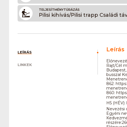
TELJESÍTMÉNYTÚRÁZÁS
Pilisi kihívás/Pilisi trapp Családi t
Leírás
LEÍRÁS
Előnevezé
LINKEK
Rajt/Cél m
Budapest,
busszal Ki
Menetren
862: https
menetrend
860: https
menetrend
H5 (HÉV):
Nevezési d
Egyéni nev
Kedvezmén
részére:26
Előnevezés