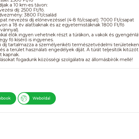
íjak a 10 km-es távon:
ezési díj: 2500 Ft/fő.
edvezmény: 3800 Ft/család
at nevezési díj előnevezéssel (4-8 fő/csapat): 7000 Ft/csapat
on a 18 év alattiaknak és az egyetemistáknak 1800 Ft/fő
lvánnyal).
kal élők ingyen vehetnek részt a túrákon, a vakok és gyengénlá
gy fő kísérő is ingyenes.
 díj tartalmazza a személyenkéti természetvédelmi területeken
és a terület használati engedélyek díját. A túrát teljesítők kitűzőt
t kapnak.
ásokat fogadunk közösségi szolgálatra az állomásbírók mellé!
ebook
Weboldal