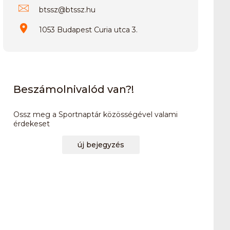
btssz
@
btssz.hu
1053 Budapest Curia utca 3.
Beszámolnivalód van?!
Ossz meg a Sportnaptár közösségével valami
érdekeset
új bejegyzés