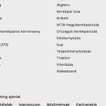
g
Jégtánc
Kerékpár túra
a
Krikett
MTB-hegyikerékpározás
 kerékpáros körverseny
Országúti kerékpározás
Siklőernyőzés
 (3*3)
Sup
Teljesítménytúrázás
s
Triatlon
a
Vitorlázás
Wakeboard
ting ajánlat
tételek
Impresszum
Bővítmények
Partnereink