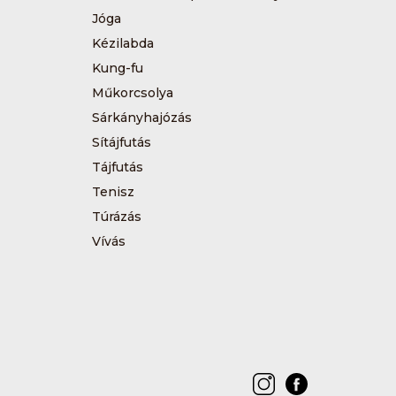
Jóga
Kézilabda
Kung-fu
Műkorcsolya
Sárkányhajózás
Sítájfutás
Tájfutás
Tenisz
Túrázás
Vívás