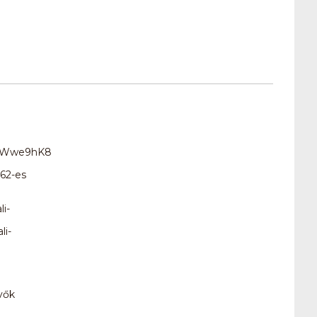
Wb4Wwe9hK8
62-es
i-
li-
vők