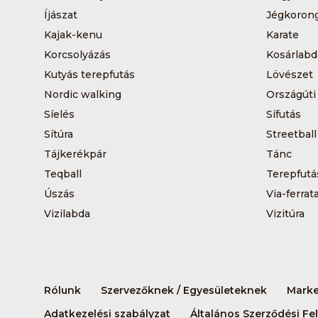
Íjászat
Jégkoron
Kajak-kenu
Karate
Korcsolyázás
Kosárlabd
Kutyás terepfutás
Lövészet
Nordic walking
Országúti
Síelés
Sífutás
Sítúra
Streetball
Tájkerékpár
Tánc
Teqball
Terepfutá
Úszás
Via-ferrat
Vizilabda
Vizitúra
Rólunk
Szervezőknek / Egyesületeknek
Marke
Adatkezelési szabályzat
Általános Szerződési Fel