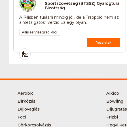
Sportszövetség (BTSSZ) Gyalogtúra
Bizottság
A Pilisben túrázni mindig jó… de a Trappoló nem az
a “sétálgatós” verzió.Ez egy olyan...
Pilis és Visegrádi-hg.
Részletek
Aerobic
Aikido
Bírkózás
Bowling
Díjlovaglás
Díjugratás
Foci
Frizbi
Görkorcsolyázás
Hegyi Ker