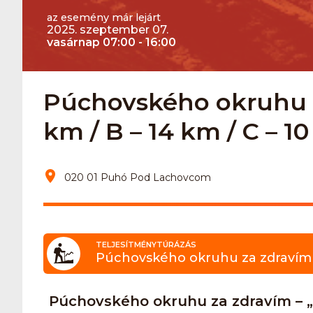
az esemény már lejárt
2025. szeptember 07.
vasárnap 07:00 - 16:00
Púchovského okruhu z
km / B – 14 km / C – 1
020 01 Puhó Pod Lachovcom
TELJESÍTMÉNYTÚRÁZÁS
Púchovského okruhu za zdravím 
Púchovského okruhu za zdravím – „