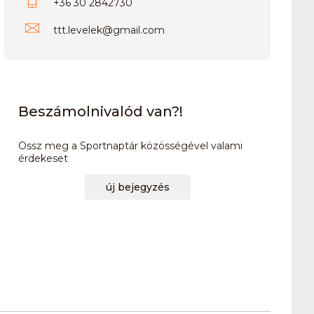
+36 30 2842730
ttt.levelek
@
gmail.com
Beszámolnivalód van?!
Ossz meg a Sportnaptár közösségével valami
érdekeset
új bejegyzés