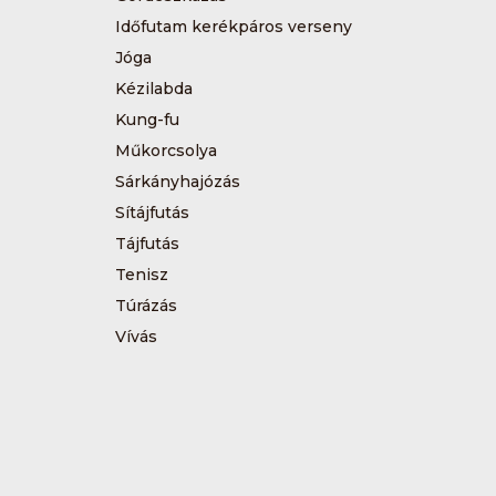
Időfutam kerékpáros verseny
Jóga
Kézilabda
Kung-fu
Műkorcsolya
Sárkányhajózás
Sítájfutás
Tájfutás
Tenisz
Túrázás
Vívás