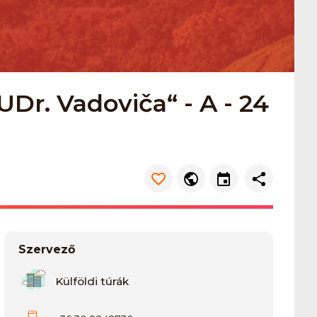
r. Vadoviča“ - A - 24
Szervező
Külföldi túrák