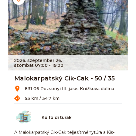
2026. szeptember 26.
szombat 07:00
- 19:00
Malokarpatský Cik-Cak - 50 / 35
831 06 Pozsonyi III. járás Knižkova dolina
53 km / 34.7 km
Külföldi túrák
A Malokarpatský Cik-Cak teljesítménytúra a Kis-