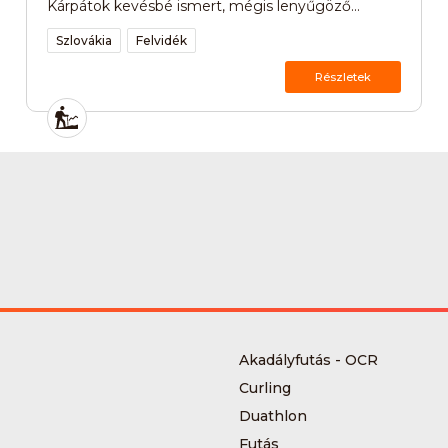
Kárpátok kevésbé ismert, mégis lenyűgöző...
Szlovákia
Felvidék
Részletek
Akadályfutás - OCR
Curling
Duathlon
Futás