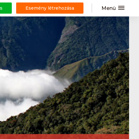
Menü
s
Esemény létrehozása