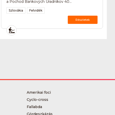
a Pochod Bankových Úradníkov 40...
Szlovákia
Felvidék
Részletek
Amerikai foci
Cyclo-cross
Fallabda
Gördeszkázás