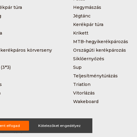
ékpár túra
Hegymászás
g
Jégtánc
Kerékpár túra
a
Krikett
MTB-hegyikerékpározás
 kerékpáros körverseny
Országúti kerékpározás
Siklőernyőzés
 (3*3)
Sup
Teljesítménytúrázás
s
Triatlon
a
Vitorlázás
Wakeboard
ent elfogad
Kötelezőket engedélyez
ting ajánlat