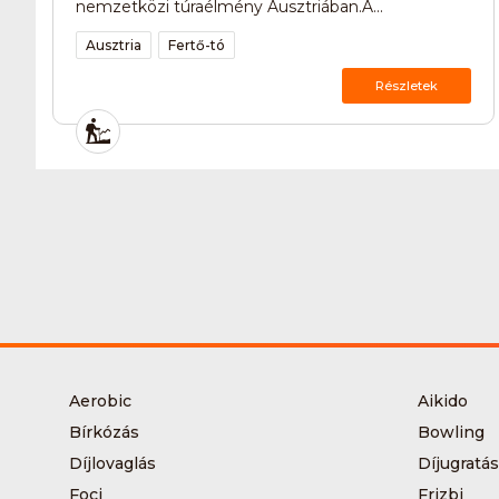
nemzetközi túraélmény Ausztriában.A...
Ausztria
Fertő-tó
Részletek
Aerobic
Aikido
Bírkózás
Bowling
Díjlovaglás
Díjugratás
Foci
Frizbi