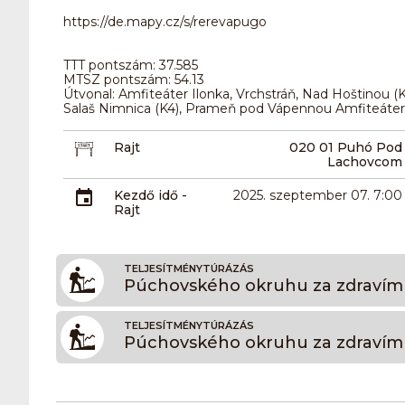
https://de.mapy.cz/s/rerevapugo
TTT pontszám: 37.585
MTSZ pontszám: 54.13
Útvonal: Amfiteáter Ilonka, Vrchstráň, Nad Hoštinou (K1
Salaš Nimnica (K4), Prameň pod Vápennou Amfiteáter
Rajt
020 01 Puhó Pod
Lachovcom
Kezdő idő -
2025. szeptember 07. 7:00
Rajt
TELJESÍTMÉNYTÚRÁZÁS
Púchovského okruhu za zdravím 
TELJESÍTMÉNYTÚRÁZÁS
Púchovského okruhu za zdravím 