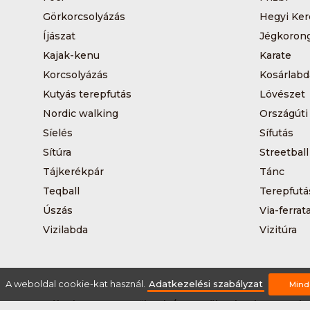
Görkorcsolyázás
Hegyi Ker
Íjászat
Jégkoron
Kajak-kenu
Karate
Korcsolyázás
Kosárlabd
Kutyás terepfutás
Lövészet
Nordic walking
Országúti
Síelés
Sífutás
Sítúra
Streetball
Tájkerékpár
Tánc
Teqball
Terepfutá
Úszás
Via-ferrat
Vizilabda
Vizitúra
A weboldal cookie-kat használ.
Adatkezelési szabályzat
Mind
Rólunk
Szervezőknek / Egyesületeknek
Marke