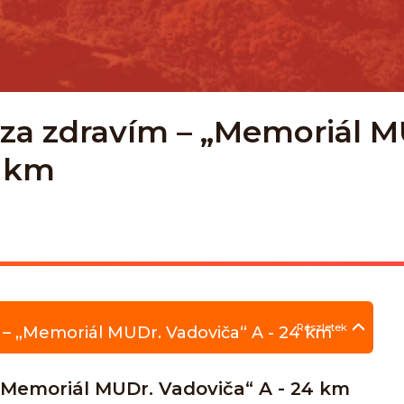
a zdravím – „Memoriál MUD
0 km
Részletek
– „Memoriál MUDr. Vadoviča“ A - 24 km
Memoriál MUDr. Vadoviča“ A - 24 km