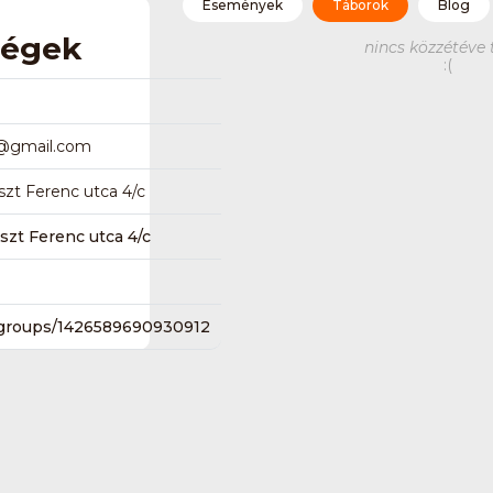
Események
Táborok
Blog
ségek
nincs közzétéve 
:(
@
gmail.com
zt Ferenc utca 4/c
szt Ferenc utca 4/c
groups/1426589690930912