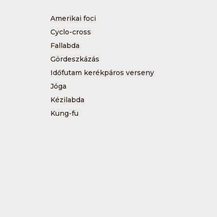
Amerikai foci
Cyclo-cross
Fallabda
Gördeszkázás
Időfutam kerékpáros verseny
Jóga
Kézilabda
Kung-fu
Műkorcsolya
Sárkányhajózás
Sítájfutás
Tájfutás
Tenisz
Túrázás
Vívás