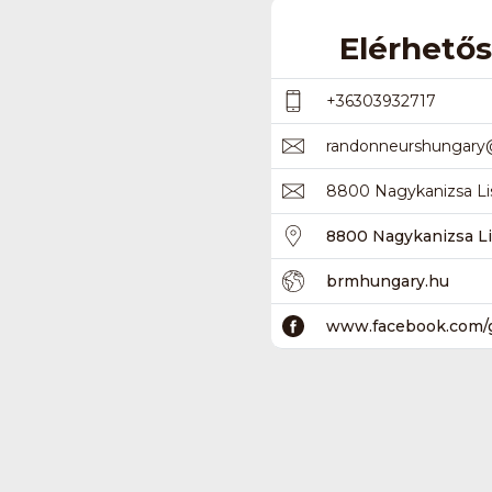
Elérhető
+36303932717
randonneurshungary
8800 Nagykanizsa Lis
8800 Nagykanizsa Li
brmhungary.hu
www.facebook.com/