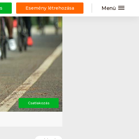
Menü
s
Esemény létrehozása
Csatlakozás