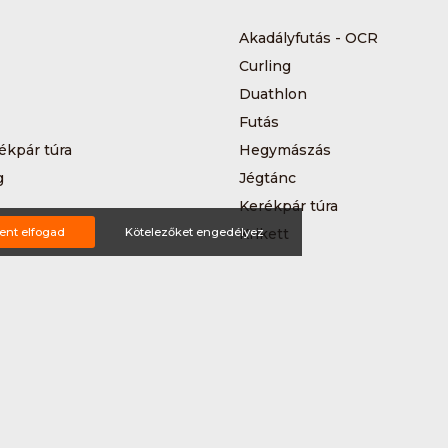
Akadályfutás - OCR
Curling
Duathlon
Futás
ékpár túra
Hegymászás
g
Jégtánc
Kerékpár túra
a
ent elfogad
Kötelezőket engedélyez
Krikett
MTB-hegyikerékpározás
 kerékpáros körverseny
Országúti kerékpározás
Siklőernyőzés
 (3*3)
Sup
Teljesítménytúrázás
s
Triatlon
a
Vitorlázás