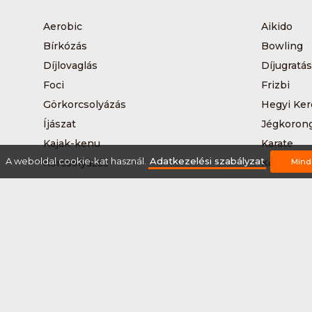
Aerobic
Aikido
Bírkózás
Bowling
Díjlovaglás
Díjugratás
Foci
Frizbi
Görkorcsolyázás
Hegyi Ker
Íjászat
Jégkoron
Kajak-kenu
Karate
A weboldal cookie-kat használ.
Adatkezelési szabályzat
Korcsolyázás
Kosárlabd
Mind
Kutyás terepfutás
Lövészet
Nordic walking
Országúti
Síelés
Sífutás
Sítúra
Streetball
Tájkerékpár
Tánc
Teqball
Terepfutá
Úszás
Via-ferrat