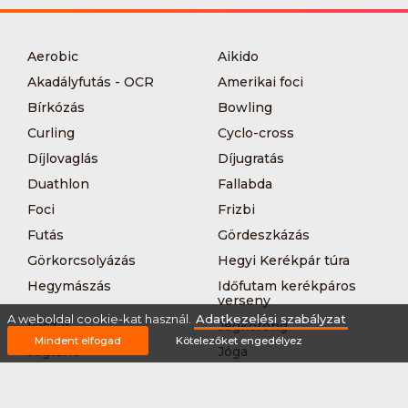
Aerobic
Aikido
Akadályfutás - OCR
Amerikai foci
Bírkózás
Bowling
Curling
Cyclo-cross
Díjlovaglás
Díjugratás
Duathlon
Fallabda
Foci
Frizbi
Futás
Gördeszkázás
Görkorcsolyázás
Hegyi Kerékpár túra
Hegymászás
Időfutam kerékpáros
verseny
A weboldal cookie-kat használ.
Adatkezelési szabályzat
Íjászat
Jégkorong
Mindent elfogad
Kötelezőket engedélyez
Jégtánc
Jóga
Kajak-kenu
Karate
Kerékpár túra
Kézilabda