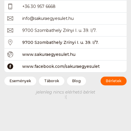
+36 30 957 6668
info
@
sakuraegyesulet.hu
9700 Szombathely Zrínyi I. u. 39. I/7.
9700 Szombathely Zrínyi I. u. 39. I/7.
www.sakuraegyesulet.hu
www.facebook.com/sakuraegyesulet
Események
Táborok
Blog
Bérletek
jelenleg nincs elérhető bérlet
:(