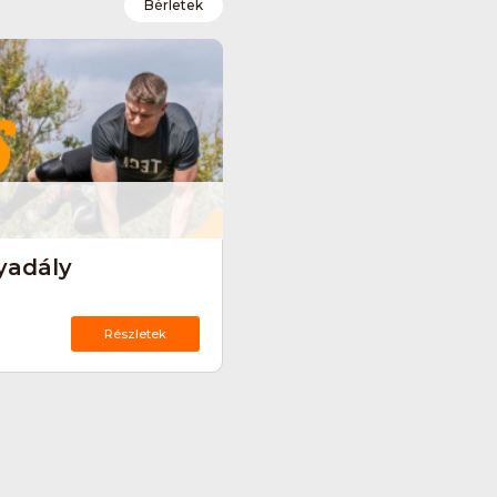
Bérletek
kyadály
Részletek