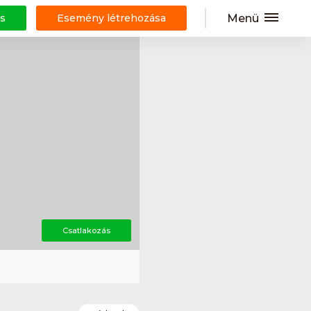
Menü
s
Esemény létrehozása
Csatlakozás