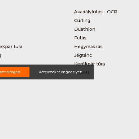
Akadályfutás - OCR
Curling
Duathlon
Futás
ékpár túra
Hegymászás
g
Jégtánc
Kerékpár túra
a
ent elfogad
Kötelezőket engedélyez
Krikett
MTB-hegyikerékpározás
 kerékpáros körverseny
Országúti kerékpározás
Siklőernyőzés
 (3*3)
Sup
Teljesítménytúrázás
s
Triatlon
a
Vitorlázás