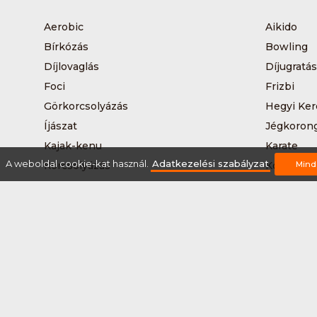
Aerobic
Aikido
Bírkózás
Bowling
Díjlovaglás
Díjugratás
Foci
Frizbi
Görkorcsolyázás
Hegyi Ker
Íjászat
Jégkoron
Kajak-kenu
Karate
A weboldal cookie-kat használ.
Adatkezelési szabályzat
Korcsolyázás
Kosárlabd
Mind
Kutyás terepfutás
Lövészet
Nordic walking
Országúti
Síelés
Sífutás
Sítúra
Streetball
Tájkerékpár
Tánc
Teqball
Terepfutá
Úszás
Via-ferrat