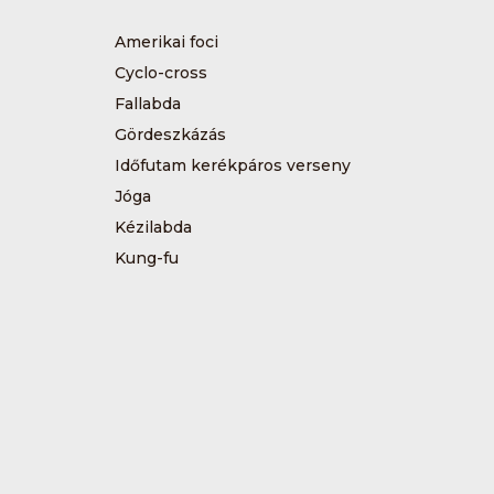
Amerikai foci
Cyclo-cross
Fallabda
Gördeszkázás
Időfutam kerékpáros verseny
Jóga
Kézilabda
Kung-fu
Műkorcsolya
Sárkányhajózás
Sítájfutás
Tájfutás
Tenisz
Túrázás
Vívás